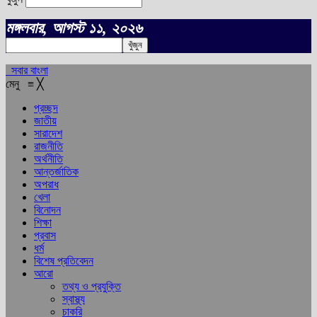
মঙ্গলবার, আগস্ট ১১, ২০২৬
সবার বাংলা
মেনু
≡
╳
প্রচ্ছদ
জাতীয়
সারাদেশ
রাজনীতি
অর্থনীতি
আন্তর্জাতিক
অপরাধ
খেলা
বিনোদন
শিক্ষা
প্রবাস
ধর্ম
বিশেষ প্রতিবেদন
আরো
তথ্য ও প্রযুক্তি
স্বাস্থ্য
চাকরি