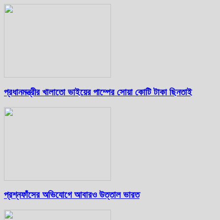
প্রধানমন্ত্রীর খালাতো ভাইয়ের পাম্পের সোয়া কোটি টাকা ছিনতাই
প্রশ্নফাঁসের অভিযোগে আবারও উত্তাল ভারত