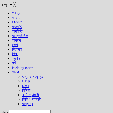
মেনু
≡
╳
প্রচ্ছদ
জাতীয়
সারাদেশ
রাজনীতি
অর্থনীতি
আন্তর্জাতিক
অপরাধ
খেলা
বিনোদন
শিক্ষা
প্রবাস
ধর্ম
বিশেষ প্রতিবেদন
আরো
তথ্য ও প্রযুক্তি
স্বাস্থ্য
চাকরি
মিডিয়া
ফটো গ্যালারী
ভিডিও গ্যালারী
অন্যান্য
খুঁজুন