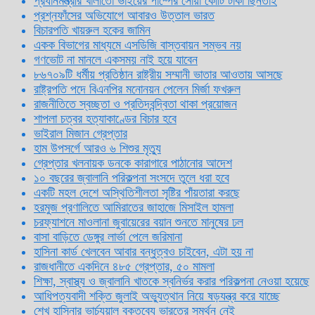
প্রধানমন্ত্রীর খালাতো ভাইয়ের পাম্পের সোয়া কোটি টাকা ছিনতাই
প্রশ্নফাঁসের অভিযোগে আবারও উত্তাল ভারত
বিচারপতি খায়রুল হকের জামিন
একক বিভাগের মাধ্যমে এসডিজি বাস্তবায়ন সম্ভব নয়
গণভোট না মানলে একসময় নাই হয়ে যাবেন
৮৬৭০৯টি ধর্মীয় প্রতিষ্ঠান রাষ্ট্রীয় সম্মানী ভাতার আওতায় আসছে
রাষ্ট্রপতি পদে বিএনপির মনোনয়ন পেলেন মির্জা ফখরুল
রাজনীতিতে স্বচ্ছতা ও প্রতিদ্বন্দ্বিতা থাকা প্রয়োজন
শাপলা চত্বর হত্যাকাণ্ডের বিচার হবে
ভাইরাল মিজান গ্রেপ্তার
হাম উপসর্গে আরও ৬ শিশুর মৃত্যু
গ্রেপ্তার খলনায়ক ডনকে কারাগারে পাঠানোর আদেশ
১০ বছরের জ্বালানি পরিকল্পনা সংসদে তুলে ধরা হবে
একটি মহল দেশে অস্থিতিশীলতা সৃষ্টির পাঁয়তারা করছে
হরমুজ প্রণালিতে আমিরাতের জাহাজে মিসাইল হামলা
চরফ্যাশনে মাওলানা জুবায়েরের বয়ান শুনতে মানুষের ঢল
বাসা বাড়িতে ডেঙ্গুর লার্ভা পেলে জরিমানা
হাসিনা কার্ড খেলবেন আবার বন্ধুত্বও চাইবেন, এটা হয় না
রাজধানীতে একদিনে ৪৮৫ গ্রেপ্তার, ৫০ মামলা
শিক্ষা, স্বাস্থ্য ও জ্বালানি খাতকে স্বনির্ভর করার পরিকল্পনা নেওয়া হয়েছে
আধিপত্যবাদী শক্তি জুলাই অভ্যুত্থান নিয়ে ষড়যন্ত্র করে যাচ্ছে
শেখ হাসিনার ভার্চ্যুয়াল বক্তব্যে ভারতের সমর্থন নেই