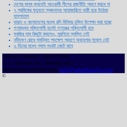
দেশের মানুষ কখনোই আওয়ামী লীগের রাজনীতি গ্রহণ করবে না
৭ শ্রমিকের মৃত্যুতে স্বজনদের আহাজারিতে ভারী হয়ে উঠেছে
হাসপাতাল
ভারত ও বাংলাদেশের মধ্যে বন্দি বিনিময় চুক্তি উপেক্ষা করা হচ্ছে
গণমাধ্যম শক্তিশালী হলেই গণতন্ত্র শক্তিশালী হবে
সবজির দাম কিছুটা কমলেও, মুরগিতে স্বস্তি নেই
নদীদূষণ রোধে সমন্বিত পদক্ষেপ গ্রহণে অবহেলার সুযোগ নেই
৩ দিনের মধ্যে গ্যাস সংকট কেটে যাবে
প্রকাশক ও সম্পাদক : সোহানা ইসলাম
৩/১৩ প্রতাপদাশ লেন, লক্ষিবাজার ঢাকা।
আমাদের সাথে যোগাযোগ করুন:
info@sabarbangla.com
©