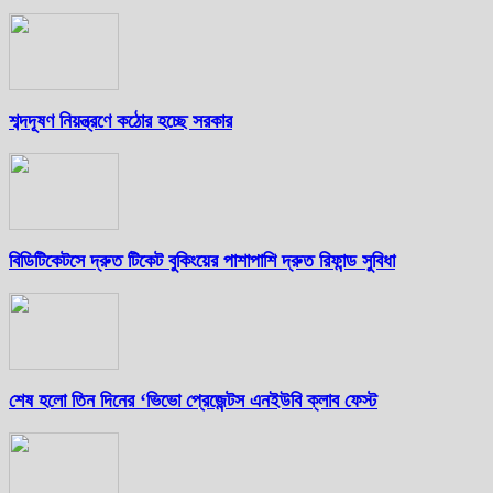
শব্দদূষণ নিয়ন্ত্রণে কঠোর হচ্ছে সরকার
বিডিটিকেটসে দ্রুত টিকেট বুকিংয়ের পাশাপাশি দ্রুত রিফান্ড সুবিধা
শেষ হলো তিন দিনের ‘ভিভো প্রেজেন্টস এনইউবি ক্লাব ফেস্ট