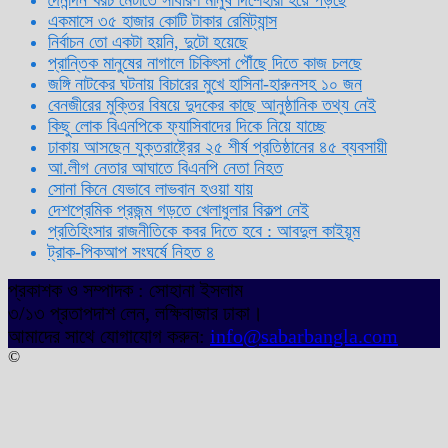
একমাসে ৩৫ হাজার কোটি টাকার রেমিট্যান্স
নির্বাচন তো একটা হয়নি, দুটো হয়েছে
প্রান্তিক মানুষের নাগালে চিকিৎসা পৌঁছে দিতে কাজ চলছে
জঙ্গি নাটকের ঘটনায় বিচারের মুখে হাসিনা-হারুনসহ ১০ জন
বেনজীরের মুক্তির বিষয়ে দুদকের কাছে আনুষ্ঠানিক তথ্য নেই
কিছু লোক বিএনপিকে ফ্যাসিবাদের দিকে নিয়ে যাচ্ছে
ঢাকায় আসছেন যুক্তরাষ্ট্রের ২৫ শীর্ষ প্রতিষ্ঠানের ৪৫ ব্যবসায়ী
আ.লীগ নেতার আঘাতে বিএনপি নেতা নিহত
সোনা কিনে যেভাবে লাভবান হওয়া যায়
দেশপ্রেমিক প্রজন্ম গড়তে খেলাধুলার বিকল্প নেই
প্রতিহিংসার রাজনীতিকে কবর দিতে হবে : আবদুল কাইয়ূম
ট্রাক-পিকআপ সংঘর্ষে নিহত ৪
প্রকাশক ও সম্পাদক : সোহানা ইসলাম
৩/১৩ প্রতাপদাশ লেন, লক্ষিবাজার ঢাকা।
আমাদের সাথে যোগাযোগ করুন:
info@sabarbangla.com
©