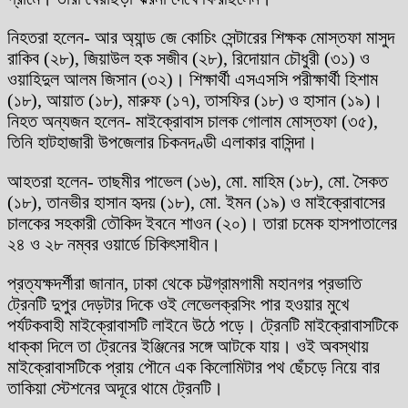
নিহতরা হলেন- আর অ্যান্ড জে কোচিং সেন্টারের শিক্ষক মোস্তফা মাসুদ
রাকিব (২৮), জিয়াউল হক সজীব (২৮), রিদোয়ান চৌধুরী (৩১) ও
ওয়াহিদুল আলম জিসান (৩২)। শিক্ষার্থী এসএসসি পরীক্ষার্থী হিশাম
(১৮), আয়াত (১৮), মারুফ (১৭), তাসফির (১৮) ও হাসান (১৯)।
নিহত অন্যজন হলেন- মাইক্রোবাস চালক গোলাম মোস্তফা (৩৫),
তিনি হাটহাজারী উপজেলার চিকনদণ্ডী এলাকার বাসিন্দা।
আহতরা হলেন- তাছমীর পাভেল (১৬), মো. মাহিম (১৮), মো. সৈকত
(১৮), তানভীর হাসান হৃদয় (১৮), মো. ইমন (১৯) ও মাইক্রোবাসের
চালকের সহকারী তৌকিদ ইবনে শাওন (২০)। তারা চমেক হাসপাতালের
২৪ ও ২৮ নম্বর ওয়ার্ডে চিকিৎসাধীন।
প্রত্যক্ষদর্শীরা জানান, ঢাকা থেকে চট্টগ্রামগামী মহানগর প্রভাতি
ট্রেনটি দুপুর দেড়টার দিকে ওই লেভেলক্রসিং পার হওয়ার মুখে
পর্যটকবাহী মাইক্রোবাসটি লাইনে উঠে পড়ে। ট্রেনটি মাইক্রোবাসটিকে
ধাক্কা দিলে তা ট্রেনের ইঞ্জিনের সঙ্গে আটকে যায়। ওই অবস্থায়
মাইক্রোবাসটিকে প্রায় পৌনে এক কিলোমিটার পথ ছেঁচড়ে নিয়ে বার
তাকিয়া স্টেশনের অদূরে থামে ট্রেনটি।