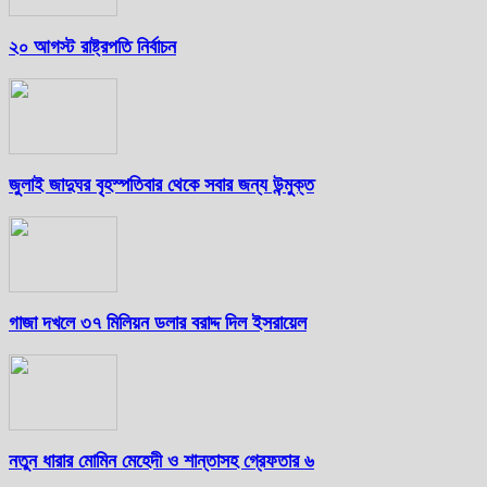
২০ আগস্ট রাষ্ট্রপতি নির্বাচন
জুলাই জাদুঘর বৃহস্পতিবার থেকে সবার জন্য উন্মুক্ত
গাজা দখলে ৩৭ মিলিয়ন ডলার বরাদ্দ দিল ইসরায়েল
নতুন ধারার মোমিন মেহেদী ও শান্তাসহ গ্রেফতার ৬