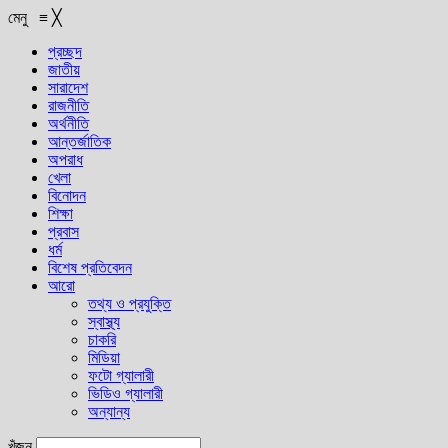
মেনু
≡
╳
প্রচ্ছদ
জাতীয়
সারাদেশ
রাজনীতি
অর্থনীতি
আন্তর্জাতিক
অপরাধ
খেলা
বিনোদন
শিক্ষা
প্রবাস
ধর্ম
বিশেষ প্রতিবেদন
আরো
তথ্য ও প্রযুক্তি
স্বাস্থ্য
চাকরি
মিডিয়া
ফটো গ্যালারী
ভিডিও গ্যালারী
অন্যান্য
খুঁজুন