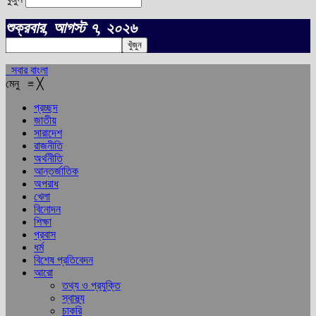
শুক্রবার, আগস্ট ৭, ২০২৬
সবার বাংলা
মেনু
≡
╳
প্রচ্ছদ
জাতীয়
সারাদেশ
রাজনীতি
অর্থনীতি
আন্তর্জাতিক
অপরাধ
খেলা
বিনোদন
শিক্ষা
প্রবাস
ধর্ম
বিশেষ প্রতিবেদন
আরো
তথ্য ও প্রযুক্তি
স্বাস্থ্য
চাকরি