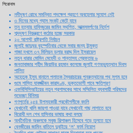
শিরোনাম
নদীদূষণ রোধে সমন্বিত পদক্ষেপ গ্রহণে অবহেলার সুযোগ নেই
৩ দিনের মধ্যে গ্যাস সংকট কেটে যাবে
তনু হত্যায় হাফিজুরের জামিন স্থগিত, আত্মসমর্পণের নির্দেশ
শব্দদূষণ নিয়ন্ত্রণে কঠোর হচ্ছে সরকার
২০ আগস্ট রাষ্ট্রপতি নির্বাচন
জুলাই জাদুঘর বৃহস্পতিবার থেকে সবার জন্য উন্মুক্ত
গাজা দখলে ৩৭ মিলিয়ন ডলার বরাদ্দ দিল ইসরায়েল
নতুন ধারার মোমিন মেহেদী ও শান্তাসহ গ্রেফতার ৬
জনতাবাজার শহীদ জিয়াউর রহমান কলেজে জুলাই গণঅভ্যুত্থান দিবস
পালিত
অহেতুক ইস্যু বানালে পলাতক স্বৈরাচারের পুনরুত্থানের পথ সুগম হবে
গুমে শাস্তি যাবজ্জীবন কারাদণ্ড, ভুক্তভোগী পাবে ক্ষতিপূরণ
এফবিসিসিআইয়ের নতুন প্রশাসকের সাথে সম্মিলিত ব্যবসায়ী পরিষদের
শুভেচ্ছা বিনিময়
গণপূর্তের ২৫৪ উপসহকারী প্রকৌশলীকে বদলি
যেখানেই খালি জায়গা পাওয়া যাবে সেখানেই গাছ লাগাতে হবে
বিরোধী দল শেখ হাসিনার ভাষায় কথা বলছে
অর্থনৈতিক অঞ্চলকে সবুজ শিল্পাঞ্চল হিসেবে গড়ে তুলতে হবে
বেনজীরের জামিন বাতিলে দুবাইয়ে ‌‘ল’ ফার্ম নিয়োগ
দৈনন্দিন খরচ মেটাতে সাধারণ মানুষ দিশেহারা হয়ে পড়ছে