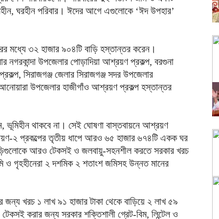
মিহীন, ঘরহীন পরিবার। ঈদের আগে এগুলোকে ‘ঈদ উপহার’
বারের মধ্যে ৩২ হাজার ৯০৪টি বাড়ি হস্তান্তর করেন।
েলার নগরকান্দা উপজেলার পোড়াদিয়া আশ্রয়ণ প্রকল্প, বরগুনা
রকল্প, সিরাজগঞ্জ জেলার সিরাজগঞ্জ সদর উপজেলার
 আনোয়ারা উপজেলার হাজীগাঁও আশ্রয়ণ প্রকল্প হস্তান্তর
গৃহীন, ভূমিহীন থাকবে না। সেই ঘোষণা বাস্তবায়নে আশ্রয়ণ
্রয়ণ-২ প্রকল্পের তৃতীয় ধাপে আরও ৬৫ হাজার ৬৭৪টি একক ঘর
ে বাড়িগুলোকে আরও টেকসই ও জলবায়ু-সহনশীল করতে সরকার খরচ
ি ও গৃহহীনেরা ২ দশমিক ২ শতাংশ জমিসহ উন্নত মানের
ির জন্য খরচ ১ লাখ ৯১ হাজার টাকা থেকে বাড়িয়ে ২ লাখ ৫৯
েকসই করার জন্য সরকার শক্তিশালী গ্রেট-বিম, লিন্টেল ও