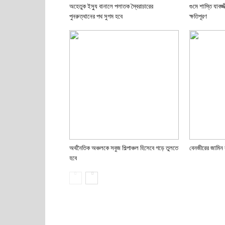
অহেতুক ইস্যু বানালে পলাতক স্বৈরাচারের
গুমে শাস্তি যাবজ
পুনরুত্থানের পথ সুগম হবে
ক্ষতিপূরণ
অর্থনৈতিক অঞ্চলকে সবুজ শিল্পাঞ্চল হিসেবে গড়ে তুলতে
বেনজীরের জামিন ব
হবে