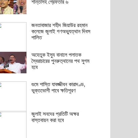
শান্তাসহ গ্রেফতার ৬
জনতাবাজার শহীদ জিয়াউর রহমান
কলেজে জুলাই গণঅভ্যুত্থান দিবস
পালিত
অহেতুক ইস্যু বানালে পলাতক
স্বৈরাচারের পুনরুত্থানের পথ সুগম
হবে
গুমে শাস্তি যাবজ্জীবন কারাদণ্ড,
ভুক্তভোগী পাবে ক্ষতিপূরণ
জুলাই সনদের প্রতিটি অক্ষর
বাস্তবায়ন করা হবে