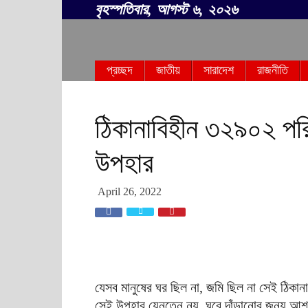
বৃহস্পতিবার, আগস্ট ৬, ২০২৬
সবার
প্রচ্ছদ
জাতীয়
সারাদেশ
রাজনীতি
বাংলা
ঠিকানাবিহীন ৩২৯০২ পরিব
উপহার
April 26, 2022
যেসব মানুষের ঘর ছিল না, জমি ছিল না সেই ঠিকানা
সেই উপহার যেনতেন নয়, ঘুরে দাঁড়ানোর জন্য আশ