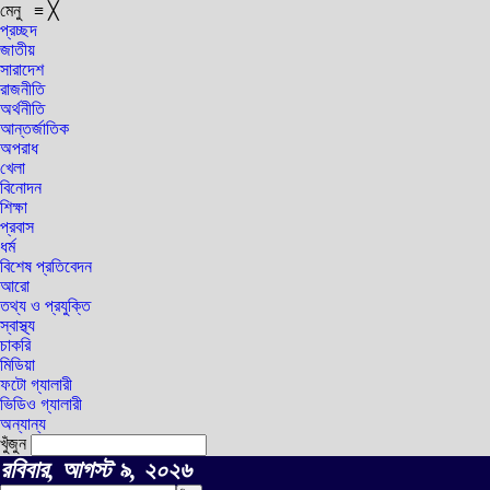
মেনু
≡
╳
প্রচ্ছদ
জাতীয়
সারাদেশ
রাজনীতি
অর্থনীতি
আন্তর্জাতিক
অপরাধ
খেলা
বিনোদন
শিক্ষা
প্রবাস
ধর্ম
বিশেষ প্রতিবেদন
আরো
তথ্য ও প্রযুক্তি
স্বাস্থ্য
চাকরি
মিডিয়া
ফটো গ্যালারী
ভিডিও গ্যালারী
অন্যান্য
খুঁজুন
রবিবার, আগস্ট ৯, ২০২৬