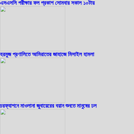
এসএসসি পরীক্ষার ফল প্রকাশ সোমবার সকাল ১০টায়
হরমুজ প্রণালিতে আমিরাতের জাহাজে মিসাইল হামলা
চরফ্যাশনে মাওলানা জুবায়েরের বয়ান শুনতে মানুষের ঢল