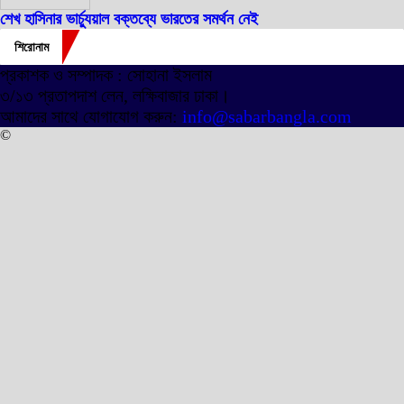
শেখ হাসিনার ভার্চ্যুয়াল বক্তব্যে ভারতের সমর্থন নেই
শিরোনাম
প্রকাশক ও সম্পাদক : সোহানা ইসলাম
৩/১৩ প্রতাপদাশ লেন, লক্ষিবাজার ঢাকা।
আমাদের সাথে যোগাযোগ করুন:
info@sabarbangla.com
©