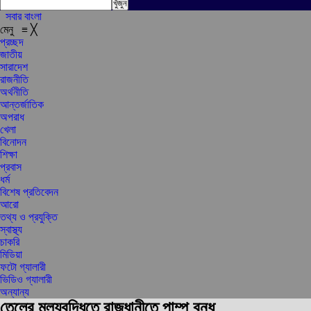
সবার বাংলা
মেনু
≡
╳
প্রচ্ছদ
জাতীয়
সারাদেশ
রাজনীতি
অর্থনীতি
আন্তর্জাতিক
অপরাধ
খেলা
বিনোদন
শিক্ষা
প্রবাস
ধর্ম
বিশেষ প্রতিবেদন
আরো
তথ্য ও প্রযুক্তি
স্বাস্থ্য
চাকরি
মিডিয়া
ফটো গ্যালারী
ভিডিও গ্যালারী
অন্যান্য
তেলের মূল্যবৃদ্ধিতে রাজধানীতে পাম্প বন্ধ