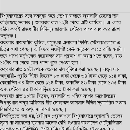
বিশ্ববাজারের সঙ্গে সমন্বয় করে দেশের বাজারে জ্বালানি তেলের দাম
বাড়িয়েছে সরকার। শুক্রবার রাত ১২টা থেকে এটি কার্যকর। এ খবরে
হঠান করেই রাজধানীর বিভিন্ন জায়গায় পেট্রল পাম্প বন্ধ করে রাখে
কর্তৃপক্ষ।
শুক্রবার রাজধানীর কুড়িল, বসুন্ধরা এলাকার ফিলিং স্টেশনগুলোতে এ
চিত্র দেখা গেছে। এ বিষয়ে সংশ্লিষ্ট কেউ মন্তব্য করতে রাজি হননি।
তবে পাম্প কর্তৃপক্ষের কয়েকজন নাম প্রকাশ না করার শর্তে বলেন, রাত
১২টার পর থেকে ফের পাম্প খুলে দেওয়া হবে।
শুক্রবার রাত ১২টা থেকে তেলের দাম বৃদ্ধির করা হয়েছে। নতুন দাম
অনুযায়ী- প্রতি লিটার ডিজেল ৮০ টাকা থেকে ৩৪ টাকা বেড়ে ১১৪ টাকা,
কেরোসিন ৩৪ টাকা বেড়ে ১১৪ টাকা, অকটেন ৪৬ টাকা বেড়ে ১৩৫ টাকা
এবং পেট্রল ৪৪ টাকা বাড়িয়ে ১৩০ টাকা করা হয়েছে।
শুক্রবার রাত ১০টায় বিদ্যুৎ, জ্বালানি ও খনিজ সম্পদ মন্ত্রণালয়ের
উপপ্রধান তথ্য অফিসার মীর মোহাম্মদ আসলাম উদ্দিন স্বাক্ষরিত সংবাদ
বিজ্ঞপ্তিতে এ তথ্য জানানো হয়েছে।
বিজ্ঞপ্তিতে বলা হয়, বৈশ্বিক প্রেক্ষাপটে বিশ্ববাজারে জ্বালানি তেলের
মূল্য বাংলাদেশের তুলনায় অনেক বেশি হওয়ায় বাংলাদেশ পেট্রোলিয়াম
করপোরেশন (বিপিসি), ইস্টার্ন রিফাইনারি লিমিটেড (ইআরএল)-এ