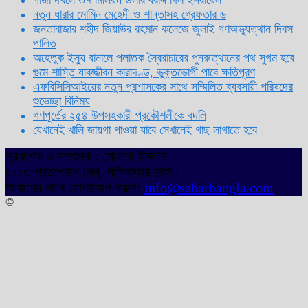
নতুন ধারার মোমিন মেহেদী ও শান্তাসহ গ্রেফতার ৬
জনতাবাজার শহীদ জিয়াউর রহমান কলেজে জুলাই গণঅভ্যুত্থান দিবস
পালিত
অহেতুক ইস্যু বানালে পলাতক স্বৈরাচারের পুনরুত্থানের পথ সুগম হবে
গুমে শাস্তি যাবজ্জীবন কারাদণ্ড, ভুক্তভোগী পাবে ক্ষতিপূরণ
এফবিসিসিআইয়ের নতুন প্রশাসকের সাথে সম্মিলিত ব্যবসায়ী পরিষদের
শুভেচ্ছা বিনিময়
গণপূর্তের ২৫৪ উপসহকারী প্রকৌশলীকে বদলি
যেখানেই খালি জায়গা পাওয়া যাবে সেখানেই গাছ লাগাতে হবে
প্রকাশক ও সম্পাদক : সোহানা ইসলাম
৩/১৩ প্রতাপদাশ লেন, লক্ষিবাজার ঢাকা।
আমাদের সাথে যোগাযোগ করুন:
info@sabarbangla.com
©