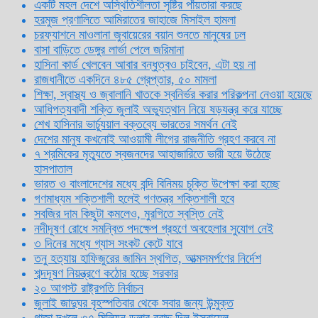
একটি মহল দেশে অস্থিতিশীলতা সৃষ্টির পাঁয়তারা করছে
হরমুজ প্রণালিতে আমিরাতের জাহাজে মিসাইল হামলা
চরফ্যাশনে মাওলানা জুবায়েরের বয়ান শুনতে মানুষের ঢল
বাসা বাড়িতে ডেঙ্গুর লার্ভা পেলে জরিমানা
হাসিনা কার্ড খেলবেন আবার বন্ধুত্বও চাইবেন, এটা হয় না
রাজধানীতে একদিনে ৪৮৫ গ্রেপ্তার, ৫০ মামলা
শিক্ষা, স্বাস্থ্য ও জ্বালানি খাতকে স্বনির্ভর করার পরিকল্পনা নেওয়া হয়েছে
আধিপত্যবাদী শক্তি জুলাই অভ্যুত্থান নিয়ে ষড়যন্ত্র করে যাচ্ছে
শেখ হাসিনার ভার্চ্যুয়াল বক্তব্যে ভারতের সমর্থন নেই
দেশের মানুষ কখনোই আওয়ামী লীগের রাজনীতি গ্রহণ করবে না
৭ শ্রমিকের মৃত্যুতে স্বজনদের আহাজারিতে ভারী হয়ে উঠেছে
হাসপাতাল
ভারত ও বাংলাদেশের মধ্যে বন্দি বিনিময় চুক্তি উপেক্ষা করা হচ্ছে
গণমাধ্যম শক্তিশালী হলেই গণতন্ত্র শক্তিশালী হবে
সবজির দাম কিছুটা কমলেও, মুরগিতে স্বস্তি নেই
নদীদূষণ রোধে সমন্বিত পদক্ষেপ গ্রহণে অবহেলার সুযোগ নেই
৩ দিনের মধ্যে গ্যাস সংকট কেটে যাবে
তনু হত্যায় হাফিজুরের জামিন স্থগিত, আত্মসমর্পণের নির্দেশ
শব্দদূষণ নিয়ন্ত্রণে কঠোর হচ্ছে সরকার
২০ আগস্ট রাষ্ট্রপতি নির্বাচন
জুলাই জাদুঘর বৃহস্পতিবার থেকে সবার জন্য উন্মুক্ত
গাজা দখলে ৩৭ মিলিয়ন ডলার বরাদ্দ দিল ইসরায়েল