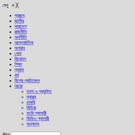
মেনু
≡
╳
প্রচ্ছদ
জাতীয়
সারাদেশ
রাজনীতি
অর্থনীতি
আন্তর্জাতিক
অপরাধ
খেলা
বিনোদন
শিক্ষা
প্রবাস
ধর্ম
বিশেষ প্রতিবেদন
আরো
তথ্য ও প্রযুক্তি
স্বাস্থ্য
চাকরি
মিডিয়া
ফটো গ্যালারী
ভিডিও গ্যালারী
অন্যান্য
খুঁজুন