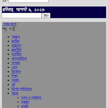
রবিবার, আগস্ট ৯, ২০২৬
সবার বাংলা
মেনু
≡
╳
প্রচ্ছদ
জাতীয়
সারাদেশ
রাজনীতি
অর্থনীতি
আন্তর্জাতিক
অপরাধ
খেলা
বিনোদন
শিক্ষা
প্রবাস
ধর্ম
বিশেষ প্রতিবেদন
আরো
তথ্য ও প্রযুক্তি
স্বাস্থ্য
চাকরি