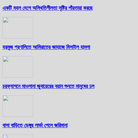
একটি মহল দেশে অস্থিতিশীলতা সৃষ্টির পাঁয়তারা করছে
হরমুজ প্রণালিতে আমিরাতের জাহাজে মিসাইল হামলা
চরফ্যাশনে মাওলানা জুবায়েরের বয়ান শুনতে মানুষের ঢল
বাসা বাড়িতে ডেঙ্গুর লার্ভা পেলে জরিমানা