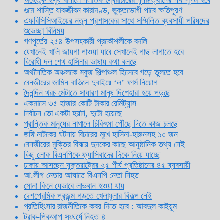
গুমে শাস্তি যাবজ্জীবন কারাদণ্ড, ভুক্তভোগী পাবে ক্ষতিপূরণ
এফবিসিসিআইয়ের নতুন প্রশাসকের সাথে সম্মিলিত ব্যবসায়ী পরিষদের
শুভেচ্ছা বিনিময়
গণপূর্তের ২৫৪ উপসহকারী প্রকৌশলীকে বদলি
যেখানেই খালি জায়গা পাওয়া যাবে সেখানেই গাছ লাগাতে হবে
বিরোধী দল শেখ হাসিনার ভাষায় কথা বলছে
অর্থনৈতিক অঞ্চলকে সবুজ শিল্পাঞ্চল হিসেবে গড়ে তুলতে হবে
বেনজীরের জামিন বাতিলে দুবাইয়ে ‌‘ল’ ফার্ম নিয়োগ
দৈনন্দিন খরচ মেটাতে সাধারণ মানুষ দিশেহারা হয়ে পড়ছে
একমাসে ৩৫ হাজার কোটি টাকার রেমিট্যান্স
নির্বাচন তো একটা হয়নি, দুটো হয়েছে
প্রান্তিক মানুষের নাগালে চিকিৎসা পৌঁছে দিতে কাজ চলছে
জঙ্গি নাটকের ঘটনায় বিচারের মুখে হাসিনা-হারুনসহ ১০ জন
বেনজীরের মুক্তির বিষয়ে দুদকের কাছে আনুষ্ঠানিক তথ্য নেই
কিছু লোক বিএনপিকে ফ্যাসিবাদের দিকে নিয়ে যাচ্ছে
ঢাকায় আসছেন যুক্তরাষ্ট্রের ২৫ শীর্ষ প্রতিষ্ঠানের ৪৫ ব্যবসায়ী
আ.লীগ নেতার আঘাতে বিএনপি নেতা নিহত
সোনা কিনে যেভাবে লাভবান হওয়া যায়
দেশপ্রেমিক প্রজন্ম গড়তে খেলাধুলার বিকল্প নেই
প্রতিহিংসার রাজনীতিকে কবর দিতে হবে : আবদুল কাইয়ূম
ট্রাক-পিকআপ সংঘর্ষে নিহত ৪