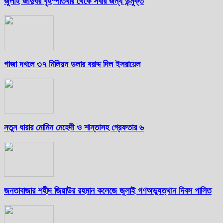
জুলাই জাদুঘর বৃহস্পতিবার থেকে সবার জন্য উন্মুক্ত
গাজা দখলে ৩৭ মিলিয়ন ডলার বরাদ্দ দিল ইসরায়েল
নতুন ধারার মোমিন মেহেদী ও শান্তাসহ গ্রেফতার ৬
জনতাবাজার শহীদ জিয়াউর রহমান কলেজে জুলাই গণঅভ্যুত্থান দিবস পালিত