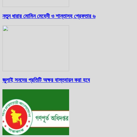
নতুন ধারার মোমিন মেহেদী ও শান্তাসহ গ্রেফতার ৬
জুলাই সনদের প্রতিটি অক্ষর বাস্তবায়ন করা হবে