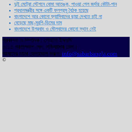
দুই মেট্রো স্টেশনে বোমা আতঙ্ক, পাওয়া গেল জর্দার কৌটা-পান
প্রধানমন্ত্রীর সঙ্গে একটি ফলপ্রসূ বৈঠক হয়েছে
বাংলাদেশে আর কোনো ফ্যাসিবাদের ছায়া দেখতে চাই না
বেড়েছে মাছ-মুরগি-ডিমের দাম
বাংলাদেশে উগ্রবাদ ও মৌলবাদের কোনো স্থান নেই
প্রকাশক ও সম্পাদক : সোহানা ইসলাম
৩/১৩ প্রতাপদাশ লেন, লক্ষিবাজার ঢাকা।
আমাদের সাথে যোগাযোগ করুন:
info@sabarbangla.com
©