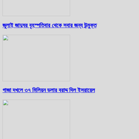
জুলাই জাদুঘর বৃহস্পতিবার থেকে সবার জন্য উন্মুক্ত
গাজা দখলে ৩৭ মিলিয়ন ডলার বরাদ্দ দিল ইসরায়েল