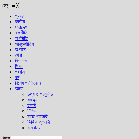
মেনু
≡
╳
প্রচ্ছদ
জাতীয়
সারাদেশ
রাজনীতি
অর্থনীতি
আন্তর্জাতিক
অপরাধ
খেলা
বিনোদন
শিক্ষা
প্রবাস
ধর্ম
বিশেষ প্রতিবেদন
আরো
তথ্য ও প্রযুক্তি
স্বাস্থ্য
চাকরি
মিডিয়া
ফটো গ্যালারী
ভিডিও গ্যালারী
অন্যান্য
খুঁজুন