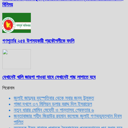
বিনিময়
গণপূর্তের ২৫৪ উপসহকারী প্রকৌশলীকে বদলি
যেখানেই খালি জায়গা পাওয়া যাবে সেখানেই গাছ লাগাতে হবে
শিরোনাম
জুলাই জাদুঘর বৃহস্পতিবার থেকে সবার জন্য উন্মুক্ত
গাজা দখলে ৩৭ মিলিয়ন ডলার বরাদ্দ দিল ইসরায়েল
নতুন ধারার মোমিন মেহেদী ও শান্তাসহ গ্রেফতার ৬
জনতাবাজার শহীদ জিয়াউর রহমান কলেজে জুলাই গণঅভ্যুত্থান দিবস
পালিত
অহেতুক ইস্যু বানালে পলাতক স্বৈরাচারের পুনরুত্থানের পথ সুগম হবে