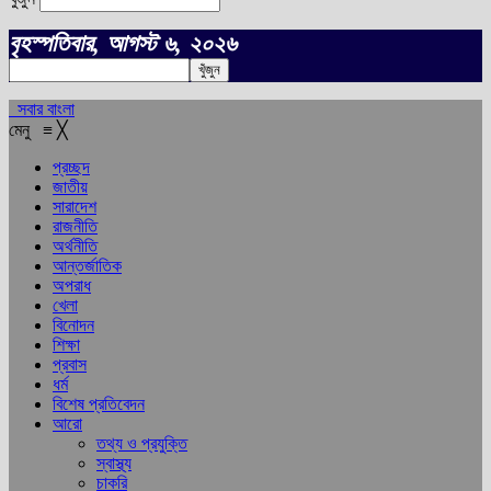
বৃহস্পতিবার, আগস্ট ৬, ২০২৬
সবার বাংলা
মেনু
≡
╳
প্রচ্ছদ
জাতীয়
সারাদেশ
রাজনীতি
অর্থনীতি
আন্তর্জাতিক
অপরাধ
খেলা
বিনোদন
শিক্ষা
প্রবাস
ধর্ম
বিশেষ প্রতিবেদন
আরো
তথ্য ও প্রযুক্তি
স্বাস্থ্য
চাকরি