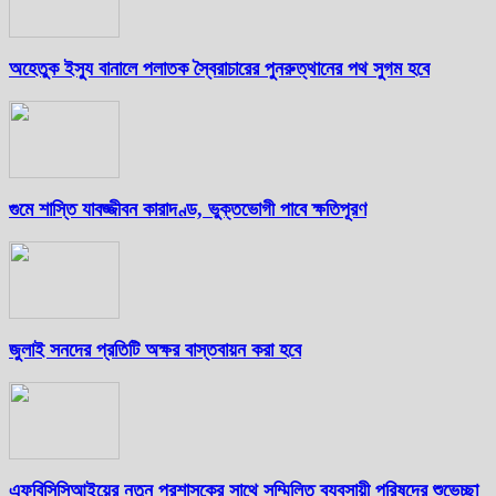
অহেতুক ইস্যু বানালে পলাতক স্বৈরাচারের পুনরুত্থানের পথ সুগম হবে
গুমে শাস্তি যাবজ্জীবন কারাদণ্ড, ভুক্তভোগী পাবে ক্ষতিপূরণ
জুলাই সনদের প্রতিটি অক্ষর বাস্তবায়ন করা হবে
এফবিসিসিআইয়ের নতুন প্রশাসকের সাথে সম্মিলিত ব্যবসায়ী পরিষদের শুভেচ্ছা