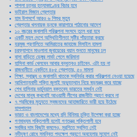
শাপলা চত্বর হত্যাকাণ্ডের বিচার হবে
ভাইরাল মিজান গ্রেপ্তার
হাম উপসর্গে আরও ৬ শিশুর মৃত্যু
গ্রেপ্তার খলনায়ক ডনকে কারাগারে পাঠানোর আদেশ
১০ বছরের জ্বালানি পরিকল্পনা সংসদে তুলে ধরা হবে
একটি মহল দেশে অস্থিতিশীলতা সৃষ্টির পাঁয়তারা করছে
হরমুজ প্রণালিতে আমিরাতের জাহাজে মিসাইল হামলা
চরফ্যাশনে মাওলানা জুবায়েরের বয়ান শুনতে মানুষের ঢল
বাসা বাড়িতে ডেঙ্গুর লার্ভা পেলে জরিমানা
হাসিনা কার্ড খেলবেন আবার বন্ধুত্বও চাইবেন, এটা হয় না
রাজধানীতে একদিনে ৪৮৫ গ্রেপ্তার, ৫০ মামলা
শিক্ষা, স্বাস্থ্য ও জ্বালানি খাতকে স্বনির্ভর করার পরিকল্পনা নেওয়া হয়েছে
আধিপত্যবাদী শক্তি জুলাই অভ্যুত্থান নিয়ে ষড়যন্ত্র করে যাচ্ছে
শেখ হাসিনার ভার্চ্যুয়াল বক্তব্যে ভারতের সমর্থন নেই
দেশের মানুষ কখনোই আওয়ামী লীগের রাজনীতি গ্রহণ করবে না
৭ শ্রমিকের মৃত্যুতে স্বজনদের আহাজারিতে ভারী হয়ে উঠেছে
হাসপাতাল
ভারত ও বাংলাদেশের মধ্যে বন্দি বিনিময় চুক্তি উপেক্ষা করা হচ্ছে
গণমাধ্যম শক্তিশালী হলেই গণতন্ত্র শক্তিশালী হবে
সবজির দাম কিছুটা কমলেও, মুরগিতে স্বস্তি নেই
নদীদূষণ রোধে সমন্বিত পদক্ষেপ গ্রহণে অবহেলার সুযোগ নেই