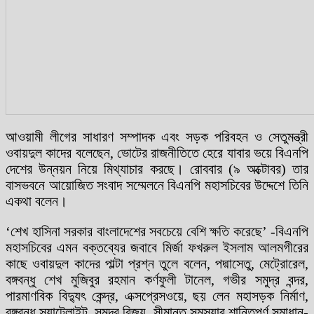
আওয়ামী লীগের সাধারণ সম্পাদক এবং সড়ক পরিবহন ও সেতুমন্ত্রী
ওবায়দুল কাদের বলেছেন, ভোটের রাজনীতিতে হেরে যাবার ভয়ে বিএনপি
দেশের উন্নয়ন নিয়ে মিথ্যাচার করছে। রোববার (৯ অক্টোবর) তার
বাসভবনে আয়োজিত সংবাদ সম্মেলনে বিএনপি মহাসচিবের উদ্দেশে তিনি
একথা বলেন।
‘শেখ হাসিনা সরকার বাংলাদেশের সবচেয়ে বেশি ক্ষতি করেছে’ -বিএনপি
মহাসচিবের এমন বক্তব্যের জবাবে মির্জা ফখরুল ইসলাম আলমগীরের
কাছে ওবায়দুল কাদের পাল্টা প্রশ্ন তুলে বলেন, পদ্মাসেতু, মেট্রোরেল,
বঙ্গবন্ধু শেখ মুজিবুর রহমান কর্ণফুলী টানেল, গভীর সমুদ্র বন্দর,
পারমাণবিক বিদ্যুৎ কেন্দ্র, এক্সপ্রেসওয়ে, ছয় লেন মহাসড়ক নির্মাণ,
বঙ্গবন্ধু স্যাটেলাইট, সমুদ্র বিজয়, সীমান্ত সমস্যার শান্তিপূর্ণ সমাধান-