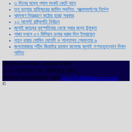
৩ দিনের মধ্যে গ্যাস সংকট কেটে যাবে
তনু হত্যায় হাফিজুরের জামিন স্থগিত, আত্মসমর্পণের নির্দেশ
শব্দদূষণ নিয়ন্ত্রণে কঠোর হচ্ছে সরকার
২০ আগস্ট রাষ্ট্রপতি নির্বাচন
জুলাই জাদুঘর বৃহস্পতিবার থেকে সবার জন্য উন্মুক্ত
গাজা দখলে ৩৭ মিলিয়ন ডলার বরাদ্দ দিল ইসরায়েল
নতুন ধারার মোমিন মেহেদী ও শান্তাসহ গ্রেফতার ৬
জনতাবাজার শহীদ জিয়াউর রহমান কলেজে জুলাই গণঅভ্যুত্থান দিবস
পালিত
প্রকাশক ও সম্পাদক : সোহানা ইসলাম
৩/১৩ প্রতাপদাশ লেন, লক্ষিবাজার ঢাকা।
আমাদের সাথে যোগাযোগ করুন:
info@sabarbangla.com
©