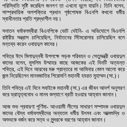
পরিস্থিতি সৃষ্টি করেছিল জনগণ তা এখনো ভুলে যায়নি। তিনি বলেন,
সাম্প্রদায়িক অপশক্তির প্রধান পৃষ্ঠপোষক বিএনপি কখনো ধর্মীয়
স্বাধীনতার প্রতি শ্রদ্ধাশীল নয়।
সনাতন ধর্মাবলম্বীরা বিএনপিকে ভোট দেইনি- এ অভিযোগে বিএনপি
রাষ্ট্রীয় সন্ত্রাস চালিয়েছিল, নির্যাতনের স্টিমরোলার চালিয়েছিল বলে
মন্তব্য করেন ওবায়দুল কাদের।
পবিত্র ঈদে মিলাদুন্নবী উপলক্ষে সড়ক পরিবহন ও সেতুমন্ত্রী ওবায়দুল
কাদের বলেন, মুসলিম উম্মাহর কাছে আজকের এই দিনটি অত্যন্ত
পবিত্র, এই দিনে আরবের মরু প্রান্তরে মা আমিনার কোল আলো করে
জন্ম নিয়েছিলেন মানবজাতির শিরোমণি মহানবী হযরত মুহাম্মদ (সা.)।
তিনি পবিত্র এই দিনে সবাইকে মহানবী (সা.) এর জীবন আদর্শ অনুসরণ
করে ভ্রাতৃত্ববোধ ও মানব কল্যাণে ব্রতী হওয়ার আহ্বান জানান।
আজ শুভ প্রবারণা পূর্ণিমা- আওয়ামী লীগের সাধারণ সম্পাদক ওবায়দুল
কাদের বৌদ্ধ ধর্মাবলম্বীদের অন্যতম ধর্মীয় উৎসব এবং আত্মশুদ্ধি ও
অশুভকে বর্জন করে সত্য ও সুন্দরকে বরণের আহ্বান জানান।