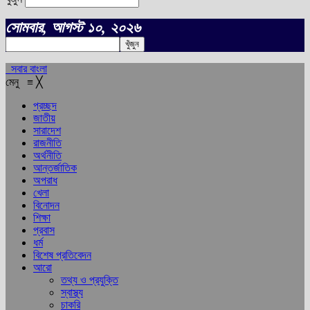
সোমবার, আগস্ট ১০, ২০২৬
সবার বাংলা
মেনু
≡
╳
প্রচ্ছদ
জাতীয়
সারাদেশ
রাজনীতি
অর্থনীতি
আন্তর্জাতিক
অপরাধ
খেলা
বিনোদন
শিক্ষা
প্রবাস
ধর্ম
বিশেষ প্রতিবেদন
আরো
তথ্য ও প্রযুক্তি
স্বাস্থ্য
চাকরি