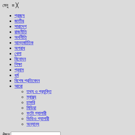
মেনু
≡
╳
প্রচ্ছদ
জাতীয়
সারাদেশ
রাজনীতি
অর্থনীতি
আন্তর্জাতিক
অপরাধ
খেলা
বিনোদন
শিক্ষা
প্রবাস
ধর্ম
বিশেষ প্রতিবেদন
আরো
তথ্য ও প্রযুক্তি
স্বাস্থ্য
চাকরি
মিডিয়া
ফটো গ্যালারী
ভিডিও গ্যালারী
অন্যান্য
খুঁজুন