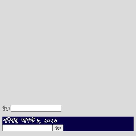
খুঁজুন
শনিবার, আগস্ট ৮, ২০২৬