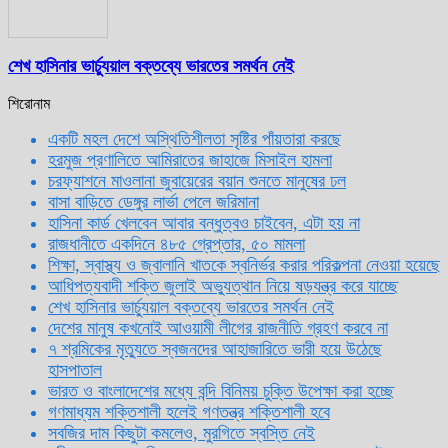
শেখ হাসিনার ভার্চ্যুয়াল বক্তব্যে ভারতের সমর্থন নেই
শিরোনাম
একটি মহল দেশে অস্থিতিশীলতা সৃষ্টির পাঁয়তারা করছে
হরমুজ প্রণালিতে আমিরাতের জাহাজে মিসাইল হামলা
চরফ্যাশনে মাওলানা জুবায়েরের বয়ান শুনতে মানুষের ঢল
বাসা বাড়িতে ডেঙ্গুর লার্ভা পেলে জরিমানা
হাসিনা কার্ড খেলবেন আবার বন্ধুত্বও চাইবেন, এটা হয় না
রাজধানীতে একদিনে ৪৮৫ গ্রেপ্তার, ৫০ মামলা
শিক্ষা, স্বাস্থ্য ও জ্বালানি খাতকে স্বনির্ভর করার পরিকল্পনা নেওয়া হয়েছে
আধিপত্যবাদী শক্তি জুলাই অভ্যুত্থান নিয়ে ষড়যন্ত্র করে যাচ্ছে
শেখ হাসিনার ভার্চ্যুয়াল বক্তব্যে ভারতের সমর্থন নেই
দেশের মানুষ কখনোই আওয়ামী লীগের রাজনীতি গ্রহণ করবে না
৭ শ্রমিকের মৃত্যুতে স্বজনদের আহাজারিতে ভারী হয়ে উঠেছে
হাসপাতাল
ভারত ও বাংলাদেশের মধ্যে বন্দি বিনিময় চুক্তি উপেক্ষা করা হচ্ছে
গণমাধ্যম শক্তিশালী হলেই গণতন্ত্র শক্তিশালী হবে
সবজির দাম কিছুটা কমলেও, মুরগিতে স্বস্তি নেই