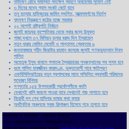
নদীদূষণ রোধে সমন্বিত পদক্ষেপ গ্রহণে অবহেলার সুযোগ নেই
৩ দিনের মধ্যে গ্যাস সংকট কেটে যাবে
তনু হত্যায় হাফিজুরের জামিন স্থগিত, আত্মসমর্পণের নির্দেশ
শব্দদূষণ নিয়ন্ত্রণে কঠোর হচ্ছে সরকার
২০ আগস্ট রাষ্ট্রপতি নির্বাচন
জুলাই জাদুঘর বৃহস্পতিবার থেকে সবার জন্য উন্মুক্ত
গাজা দখলে ৩৭ মিলিয়ন ডলার বরাদ্দ দিল ইসরায়েল
নতুন ধারার মোমিন মেহেদী ও শান্তাসহ গ্রেফতার ৬
জনতাবাজার শহীদ জিয়াউর রহমান কলেজে জুলাই গণঅভ্যুত্থান দিবস
পালিত
অহেতুক ইস্যু বানালে পলাতক স্বৈরাচারের পুনরুত্থানের পথ সুগম হবে
গুমে শাস্তি যাবজ্জীবন কারাদণ্ড, ভুক্তভোগী পাবে ক্ষতিপূরণ
এফবিসিসিআইয়ের নতুন প্রশাসকের সাথে সম্মিলিত ব্যবসায়ী পরিষদের
শুভেচ্ছা বিনিময়
গণপূর্তের ২৫৪ উপসহকারী প্রকৌশলীকে বদলি
যেখানেই খালি জায়গা পাওয়া যাবে সেখানেই গাছ লাগাতে হবে
বিরোধী দল শেখ হাসিনার ভাষায় কথা বলছে
অর্থনৈতিক অঞ্চলকে সবুজ শিল্পাঞ্চল হিসেবে গড়ে তুলতে হবে
প্রকাশক ও সম্পাদক : সোহানা ইসলাম
৩/১৩ প্রতাপদাশ লেন, লক্ষিবাজার ঢাকা।
আমাদের সাথে যোগাযোগ করুন:
info@sabarbangla.com