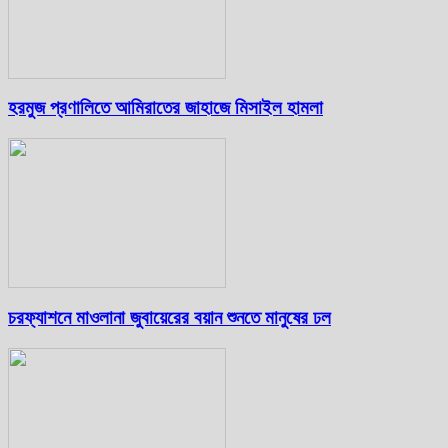
হরমুজ প্রণালিতে আমিরাতের জাহাজে মিসাইল হামলা
চরফ্যাশনে মাওলানা জুবায়েরের বয়ান শুনতে মানুষের ঢল