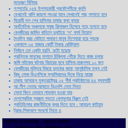
শুভেচ্ছা বিনিময়
গণপূর্তের ২৫৪ উপসহকারী প্রকৌশলীকে বদলি
যেখানেই খালি জায়গা পাওয়া যাবে সেখানেই গাছ লাগাতে হবে
বিরোধী দল শেখ হাসিনার ভাষায় কথা বলছে
অর্থনৈতিক অঞ্চলকে সবুজ শিল্পাঞ্চল হিসেবে গড়ে তুলতে হবে
বেনজীরের জামিন বাতিলে দুবাইয়ে ‌‘ল’ ফার্ম নিয়োগ
দৈনন্দিন খরচ মেটাতে সাধারণ মানুষ দিশেহারা হয়ে পড়ছে
একমাসে ৩৫ হাজার কোটি টাকার রেমিট্যান্স
নির্বাচন তো একটা হয়নি, দুটো হয়েছে
প্রান্তিক মানুষের নাগালে চিকিৎসা পৌঁছে দিতে কাজ চলছে
জঙ্গি নাটকের ঘটনায় বিচারের মুখে হাসিনা-হারুনসহ ১০ জন
বেনজীরের মুক্তির বিষয়ে দুদকের কাছে আনুষ্ঠানিক তথ্য নেই
কিছু লোক বিএনপিকে ফ্যাসিবাদের দিকে নিয়ে যাচ্ছে
ঢাকায় আসছেন যুক্তরাষ্ট্রের ২৫ শীর্ষ প্রতিষ্ঠানের ৪৫ ব্যবসায়ী
আ.লীগ নেতার আঘাতে বিএনপি নেতা নিহত
সোনা কিনে যেভাবে লাভবান হওয়া যায়
দেশপ্রেমিক প্রজন্ম গড়তে খেলাধুলার বিকল্প নেই
প্রতিহিংসার রাজনীতিকে কবর দিতে হবে : আবদুল কাইয়ূম
ট্রাক-পিকআপ সংঘর্ষে নিহত ৪
প্রকাশক ও সম্পাদক : সোহানা ইসলাম
৩/১৩ প্রতাপদাশ লেন, লক্ষিবাজার ঢাকা।