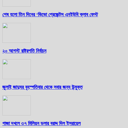
শেষ হলো তিন দিনের ‘ভিভো প্রেজেন্টস এনইউবি ক্লাব ফেস্ট
২০ আগস্ট রাষ্ট্রপতি নির্বাচন
জুলাই জাদুঘর বৃহস্পতিবার থেকে সবার জন্য উন্মুক্ত
গাজা দখলে ৩৭ মিলিয়ন ডলার বরাদ্দ দিল ইসরায়েল