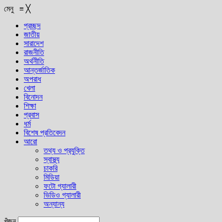
মেনু
≡
╳
প্রচ্ছদ
জাতীয়
সারাদেশ
রাজনীতি
অর্থনীতি
আন্তর্জাতিক
অপরাধ
খেলা
বিনোদন
শিক্ষা
প্রবাস
ধর্ম
বিশেষ প্রতিবেদন
আরো
তথ্য ও প্রযুক্তি
স্বাস্থ্য
চাকরি
মিডিয়া
ফটো গ্যালারী
ভিডিও গ্যালারী
অন্যান্য
খুঁজুন