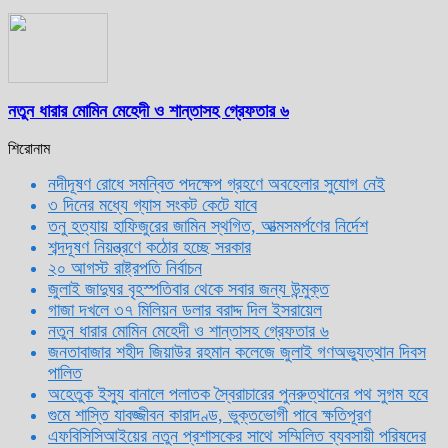
নতুন ধারার মোমিন মেহেদী ও শান্তাসহ গ্রেফতার ৬
শিরোনাম
নদীদূষণ রোধে সমন্বিত পদক্ষেপ গ্রহণে অবহেলার সুযোগ নেই
৩ দিনের মধ্যে গ্যাস সংকট কেটে যাবে
তনু হত্যায় হাফিজুরের জামিন স্থগিত, আত্মসমর্পণের নির্দেশ
শব্দদূষণ নিয়ন্ত্রণে কঠোর হচ্ছে সরকার
২০ আগস্ট রাষ্ট্রপতি নির্বাচন
জুলাই জাদুঘর বৃহস্পতিবার থেকে সবার জন্য উন্মুক্ত
গাজা দখলে ৩৭ মিলিয়ন ডলার বরাদ্দ দিল ইসরায়েল
নতুন ধারার মোমিন মেহেদী ও শান্তাসহ গ্রেফতার ৬
জনতাবাজার শহীদ জিয়াউর রহমান কলেজে জুলাই গণঅভ্যুত্থান দিবস
পালিত
অহেতুক ইস্যু বানালে পলাতক স্বৈরাচারের পুনরুত্থানের পথ সুগম হবে
গুমে শাস্তি যাবজ্জীবন কারাদণ্ড, ভুক্তভোগী পাবে ক্ষতিপূরণ
এফবিসিসিআইয়ের নতুন প্রশাসকের সাথে সম্মিলিত ব্যবসায়ী পরিষদের