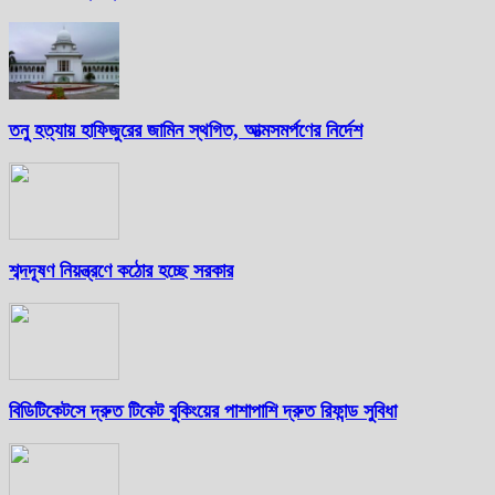
তনু হত্যায় হাফিজুরের জামিন স্থগিত, আত্মসমর্পণের নির্দেশ
শব্দদূষণ নিয়ন্ত্রণে কঠোর হচ্ছে সরকার
বিডিটিকেটসে দ্রুত টিকেট বুকিংয়ের পাশাপাশি দ্রুত রিফান্ড সুবিধা