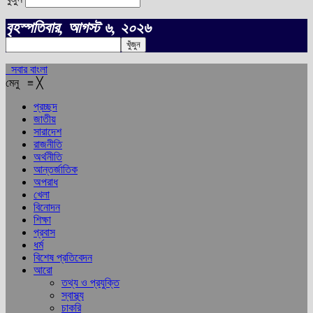
বৃহস্পতিবার, আগস্ট ৬, ২০২৬
সবার বাংলা
মেনু
≡
╳
প্রচ্ছদ
জাতীয়
সারাদেশ
রাজনীতি
অর্থনীতি
আন্তর্জাতিক
অপরাধ
খেলা
বিনোদন
শিক্ষা
প্রবাস
ধর্ম
বিশেষ প্রতিবেদন
আরো
তথ্য ও প্রযুক্তি
স্বাস্থ্য
চাকরি