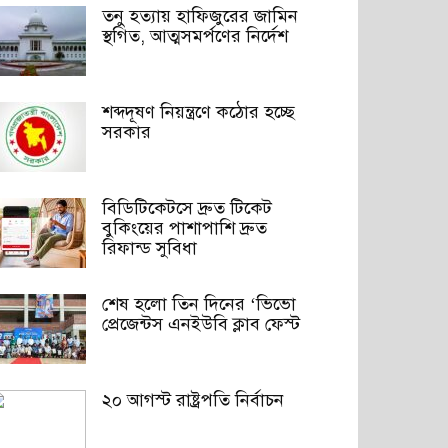
তনু হত্যায় হাফিজুরের জামিন
স্থগিত, আত্মসমর্পণের নির্দেশ
শব্দদূষণ নিয়ন্ত্রণে কঠোর হচ্ছে
সরকার
বিডিটিকেটসে দ্রুত টিকেট
বুকিংয়ের পাশাপাশি দ্রুত
রিফান্ড সুবিধা
শেষ হলো তিন দিনের ‘ভিভো
প্রেজেন্টস এনইউবি ক্লাব ফেস্ট
২০ আগস্ট রাষ্ট্রপতি নির্বাচন