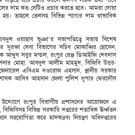
াম বাড়ছে এটি প্রচার করলে জনগণ সঠিক তথ্য পাবে
রতে তেলের দাম কত সেটিও প্রচার করতে হবে। আমরা দোয়া
ষ হয়। তাহলে তেলসহ বিভিন্ন পণ্যের দাম স্বাভাবিক
আবদুল ওয়াহাব ভূঞা’র সভাপতিত্বে সভায় বিশেষ
ণালয়ের সুরক্ষা সেবা বিভাগের সচিব মোকাব্বির হোসেন,
চালক আব্দুস সবুর মন্ডল, রংপুর রেঞ্জ ডিআইজি দেবদাস
কমিশনার মোহা. আবদুল আলীম মাহমুদ, বিজিবি উত্তর-
ার জেনারেল এবিএম নওরোজ এহসান, স্থানীয় সরকার
্রশাসক আসিব আহসান জেলা পুলিশ সুপার ফেরদৌস
বিভাগের উদ্যোগে রংপুর বিভাগীয় প্রশাসনের আয়োজনে এ
, বিজিবিসহ বিভিন্ন সরকারি দপ্তরের শতাধিক ঊর্ধ্বতন
নে সহযোগিতা করে মাদকদ্রব্য নিয়ন্ত্রণ অধিদপ্তরের