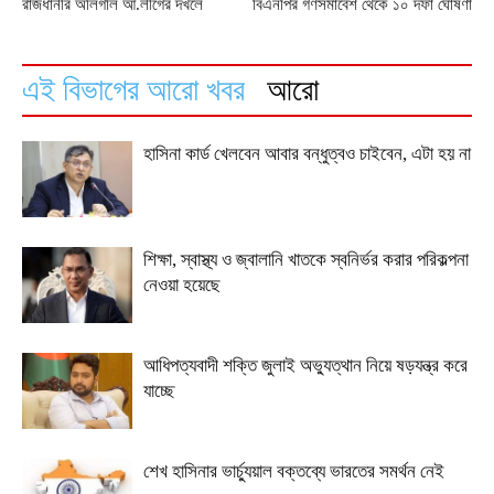
রাজধানীর অলিগলি আ.লীগের দখলে
বিএনপির গণসমাবেশ থেকে ১০ দফা ঘোষণা
এই বিভাগের আরো খবর
আরো
হাসিনা কার্ড খেলবেন আবার বন্ধুত্বও চাইবেন, এটা হয় না
শিক্ষা, স্বাস্থ্য ও জ্বালানি খাতকে স্বনির্ভর করার পরিকল্পনা
নেওয়া হয়েছে
আধিপত্যবাদী শক্তি জুলাই অভ্যুত্থান নিয়ে ষড়যন্ত্র করে
যাচ্ছে
শেখ হাসিনার ভার্চ্যুয়াল বক্তব্যে ভারতের সমর্থন নেই