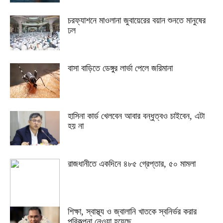
চরফ্যাশনে মাওলানা জুবায়েরের বয়ান শুনতে মানুষের
ঢল
বাসা বাড়িতে ডেঙ্গুর লার্ভা পেলে জরিমানা
হাসিনা কার্ড খেলবেন আবার বন্ধুত্বও চাইবেন, এটা
হয় না
রাজধানীতে একদিনে ৪৮৫ গ্রেপ্তার, ৫০ মামলা
শিক্ষা, স্বাস্থ্য ও জ্বালানি খাতকে স্বনির্ভর করার
পরিকল্পনা নেওয়া হয়েছে