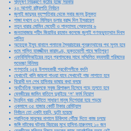
শব্দদূষণ নিয়ন্ত্রণে কঠোর হচ্ছে সরকার
২০ আগস্ট রাষ্ট্রপতি নির্বাচন
জুলাই জাদুঘর বৃহস্পতিবার থেকে সবার জন্য উন্মুক্ত
গাজা দখলে ৩৭ মিলিয়ন ডলার বরাদ্দ দিল ইসরায়েল
নতুন ধারার মোমিন মেহেদী ও শান্তাসহ গ্রেফতার ৬
জনতাবাজার শহীদ জিয়াউর রহমান কলেজে জুলাই গণঅভ্যুত্থান দিবস
পালিত
অহেতুক ইস্যু বানালে পলাতক স্বৈরাচারের পুনরুত্থানের পথ সুগম হবে
গুমে শাস্তি যাবজ্জীবন কারাদণ্ড, ভুক্তভোগী পাবে ক্ষতিপূরণ
এফবিসিসিআইয়ের নতুন প্রশাসকের সাথে সম্মিলিত ব্যবসায়ী পরিষদের
শুভেচ্ছা বিনিময়
গণপূর্তের ২৫৪ উপসহকারী প্রকৌশলীকে বদলি
যেখানেই খালি জায়গা পাওয়া যাবে সেখানেই গাছ লাগাতে হবে
বিরোধী দল শেখ হাসিনার ভাষায় কথা বলছে
অর্থনৈতিক অঞ্চলকে সবুজ শিল্পাঞ্চল হিসেবে গড়ে তুলতে হবে
বেনজীরের জামিন বাতিলে দুবাইয়ে ‌‘ল’ ফার্ম নিয়োগ
দৈনন্দিন খরচ মেটাতে সাধারণ মানুষ দিশেহারা হয়ে পড়ছে
একমাসে ৩৫ হাজার কোটি টাকার রেমিট্যান্স
নির্বাচন তো একটা হয়নি, দুটো হয়েছে
প্রান্তিক মানুষের নাগালে চিকিৎসা পৌঁছে দিতে কাজ চলছে
জঙ্গি নাটকের ঘটনায় বিচারের মুখে হাসিনা-হারুনসহ ১০ জন
বেনজীরের মুক্তির বিষয়ে দুদকের কাছে আনুষ্ঠানিক তথ্য নেই