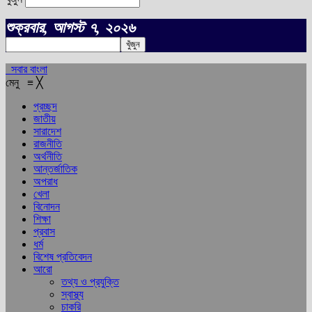
শুক্রবার, আগস্ট ৭, ২০২৬
সবার বাংলা
মেনু
≡
╳
প্রচ্ছদ
জাতীয়
সারাদেশ
রাজনীতি
অর্থনীতি
আন্তর্জাতিক
অপরাধ
খেলা
বিনোদন
শিক্ষা
প্রবাস
ধর্ম
বিশেষ প্রতিবেদন
আরো
তথ্য ও প্রযুক্তি
স্বাস্থ্য
চাকরি