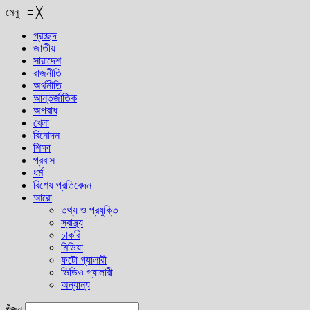
মেনু
≡
╳
প্রচ্ছদ
জাতীয়
সারাদেশ
রাজনীতি
অর্থনীতি
আন্তর্জাতিক
অপরাধ
খেলা
বিনোদন
শিক্ষা
প্রবাস
ধর্ম
বিশেষ প্রতিবেদন
আরো
তথ্য ও প্রযুক্তি
স্বাস্থ্য
চাকরি
মিডিয়া
ফটো গ্যালারী
ভিডিও গ্যালারী
অন্যান্য
খুঁজুন