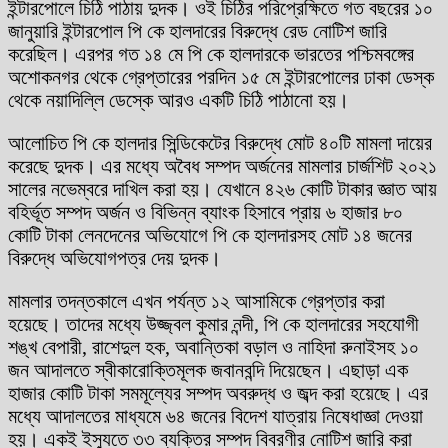
ইন্টারপোলে চিঠি পাঠায় দুদক। ওই চিঠির পরিপ্রেক্ষিতে গত বছরের ১০
জানুয়ারি ইন্টারপোল পি কে হালদারের বিরুদ্ধে রেড নোটিশ জারি
করেছিল। এরপর গত ১৪ মে পি কে হালদারকে ভারতের পশ্চিমবঙ্গের
অশোকনগর থেকে গ্রেপ্তারের পরদিন ১৫ মে ইন্টারপোলের ঢাকা ডেস্ক
থেকে নয়াদিল্লি ডেস্কে আরও একটি চিঠি পাঠানো হয়।
আলোচিত পি কে হালদার সিন্ডিকেটের বিরুদ্ধে মোট ৪০টি মামলা দায়ের
করেছে দুদক। এর মধ্যে অবৈধ সম্পদ অর্জনের মামলার চার্জশিট ২০২১
সালের নভেম্বরে দাখিল করা হয়। যেখানে ৪২৬ কোটি টাকার জ্ঞাত আয়
বহির্ভূত সম্পদ অর্জন ও বিভিন্ন ব্যাংক হিসাবে প্রায় ৬ হাজার ৮০
কোটি টাকা লেনদেনের অভিযোগে পি কে হালদারসহ মোট ১৪ জনের
বিরুদ্ধে অভিযোগপত্র দেয় দুদক।
মামলার তদন্তকালে এখন পর্যন্ত ১২ আসামিকে গ্রেপ্তার করা
হয়েছে। তাদের মধ্যে উজ্জ্বল কুমার নন্দী, পি কে হালদারের সহযোগী
শঙ্খ বেপারী, রাশেদুল হক, অবান্তিকা বড়াল ও নাহিদা রুনাইসহ ১০
জন আদালতে স্বীকারোক্তিমূলক জবানবন্দি দিয়েছেন। এছাড়া এক
হাজার কোটি টাকা সমমূল্যের সম্পদ অবরুদ্ধ ও জব্দ করা হয়েছে। এর
মধ্যে আদালতের মাধ্যমে ৬৪ জনের বিদেশ যাত্রায় নিষেধাজ্ঞা দেওয়া
হয়। একই ইস্যুতে ৩৩ ব্যক্তির সম্পদ বিবরণীর নোটিশ জারি করা