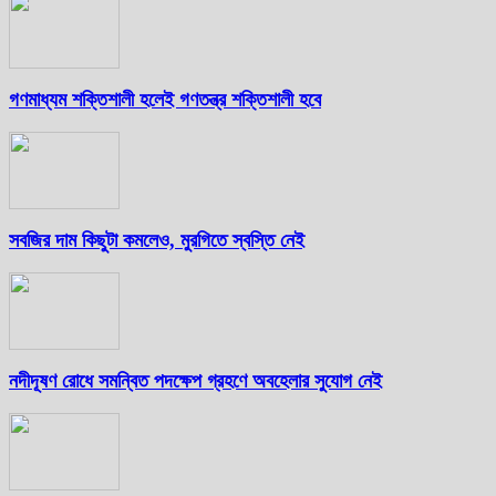
গণমাধ্যম শক্তিশালী হলেই গণতন্ত্র শক্তিশালী হবে
সবজির দাম কিছুটা কমলেও, মুরগিতে স্বস্তি নেই
নদীদূষণ রোধে সমন্বিত পদক্ষেপ গ্রহণে অবহেলার সুযোগ নেই