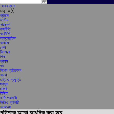
সবার বাংলা
মেনু
≡
╳
প্রচ্ছদ
জাতীয়
সারাদেশ
রাজনীতি
অর্থনীতি
আন্তর্জাতিক
অপরাধ
খেলা
বিনোদন
শিক্ষা
প্রবাস
ধর্ম
বিশেষ প্রতিবেদন
আরো
তথ্য ও প্রযুক্তি
স্বাস্থ্য
চাকরি
মিডিয়া
ফটো গ্যালারী
ভিডিও গ্যালারী
অন্যান্য
পুলিশকে আরো আধুনিক করা হবে