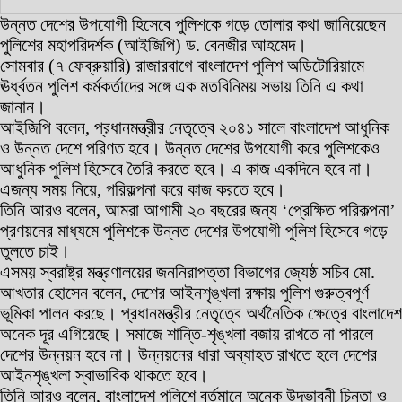
উন্নত দেশের উপযোগী হিসেবে পুলিশকে গড়ে তোলার কথা জানিয়েছেন
পুলিশের মহাপরিদর্শক (আইজিপি) ড. বেনজীর আহমেদ।
সোমবার (৭ ফেব্রুয়ারি) রাজারবাগে বাংলাদেশ পুলিশ অডিটোরিয়ামে
ঊর্ধ্বতন পুলিশ কর্মকর্তাদের সঙ্গে এক মতবিনিময় সভায় তিনি এ কথা
জানান।
আইজিপি বলেন, প্রধানমন্ত্রীর নেতৃত্বে ২০৪১ সালে বাংলাদেশ আধুনিক
ও উন্নত দেশে পরিণত হবে। উন্নত দেশের উপযোগী করে পুলিশকেও
আধুনিক পুলিশ হিসেবে তৈরি করতে হবে। এ কাজ একদিনে হবে না।
এজন্য সময় নিয়ে, পরিকল্পনা করে কাজ করতে হবে।
তিনি আরও বলেন, আমরা আগামী ২০ বছরের জন্য ‘প্রেক্ষিত পরিকল্পনা’
প্রণয়নের মাধ্যমে পুলিশকে উন্নত দেশের উপযোগী পুলিশ হিসেবে গড়ে
তুলতে চাই।
এসময় স্বরাষ্ট্র মন্ত্রণালয়ের জননিরাপত্তা বিভাগের জ্যেষ্ঠ সচিব মো.
আখতার হোসেন বলেন, দেশের আইনশৃঙ্খলা রক্ষায় পুলিশ গুরুত্বপূর্ণ
ভূমিকা পালন করছে। প্রধানমন্ত্রীর নেতৃত্বে অর্থনৈতিক ক্ষেত্রে বাংলাদেশ
অনেক দূর এগিয়েছে। সমাজে শান্তি-শৃঙ্খলা বজায় রাখতে না পারলে
দেশের উন্নয়ন হবে না। উন্নয়নের ধারা অব্যাহত রাখতে হলে দেশের
আইনশৃঙ্খলা স্বাভাবিক থাকতে হবে।
তিনি আরও বলেন, বাংলাদেশ পুলিশে বর্তমানে অনেক উদ্ভাবনী চিন্তা ও