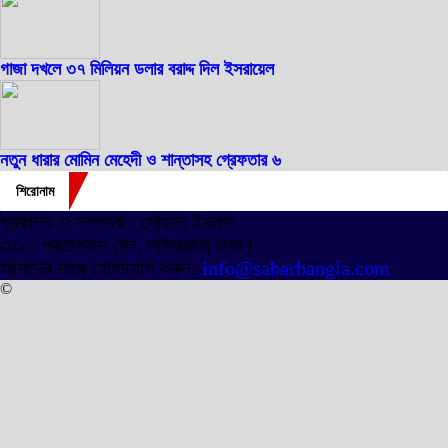
গাজা দখলে ৩৭ মিলিয়ন ডলার বরাদ্দ দিল ইসরায়েল
নতুন ধারার মোমিন মেহেদী ও শান্তাসহ গ্রেফতার ৬
শিরোনাম
প্রকাশক ও সম্পাদক : সোহানা ইসলাম
৩/১৩ প্রতাপদাশ লেন, লক্ষিবাজার ঢাকা।
আমাদের সাথে যোগাযোগ করুন:
info@sabarbangla.com
©