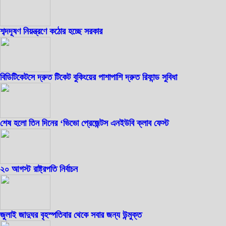
শব্দদূষণ নিয়ন্ত্রণে কঠোর হচ্ছে সরকার
বিডিটিকেটসে দ্রুত টিকেট বুকিংয়ের পাশাপাশি দ্রুত রিফান্ড সুবিধা
শেষ হলো তিন দিনের ‘ভিভো প্রেজেন্টস এনইউবি ক্লাব ফেস্ট
২০ আগস্ট রাষ্ট্রপতি নির্বাচন
জুলাই জাদুঘর বৃহস্পতিবার থেকে সবার জন্য উন্মুক্ত