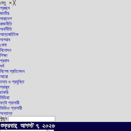
মেনু
≡
╳
প্রচ্ছদ
জাতীয়
সারাদেশ
রাজনীতি
অর্থনীতি
আন্তর্জাতিক
অপরাধ
খেলা
বিনোদন
শিক্ষা
প্রবাস
ধর্ম
বিশেষ প্রতিবেদন
আরো
তথ্য ও প্রযুক্তি
স্বাস্থ্য
চাকরি
মিডিয়া
ফটো গ্যালারী
ভিডিও গ্যালারী
অন্যান্য
খুঁজুন
শুক্রবার, আগস্ট ৭, ২০২৬