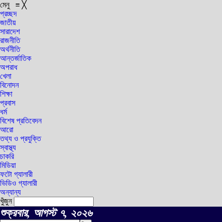
মেনু
≡
╳
প্রচ্ছদ
জাতীয়
সারাদেশ
রাজনীতি
অর্থনীতি
আন্তর্জাতিক
অপরাধ
খেলা
বিনোদন
শিক্ষা
প্রবাস
ধর্ম
বিশেষ প্রতিবেদন
আরো
তথ্য ও প্রযুক্তি
স্বাস্থ্য
চাকরি
মিডিয়া
ফটো গ্যালারী
ভিডিও গ্যালারী
অন্যান্য
খুঁজুন
শুক্রবার, আগস্ট ৭, ২০২৬