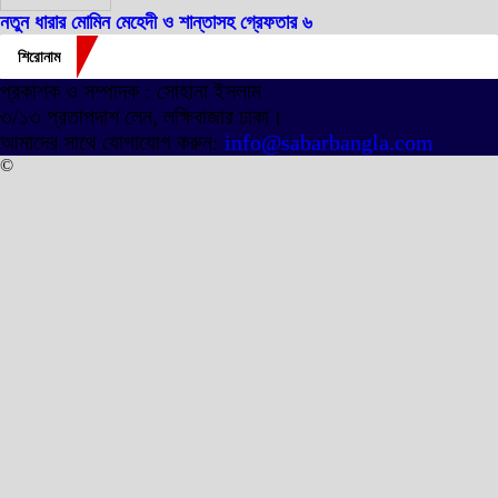
নতুন ধারার মোমিন মেহেদী ও শান্তাসহ গ্রেফতার ৬
শিরোনাম
প্রকাশক ও সম্পাদক : সোহানা ইসলাম
৩/১৩ প্রতাপদাশ লেন, লক্ষিবাজার ঢাকা।
আমাদের সাথে যোগাযোগ করুন:
info@sabarbangla.com
©