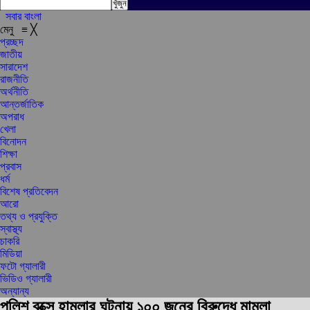
সবার বাংলা
মেনু
≡
╳
প্রচ্ছদ
জাতীয়
সারাদেশ
রাজনীতি
অর্থনীতি
আন্তর্জাতিক
অপরাধ
খেলা
বিনোদন
শিক্ষা
প্রবাস
ধর্ম
বিশেষ প্রতিবেদন
আরো
তথ্য ও প্রযুক্তি
স্বাস্থ্য
চাকরি
মিডিয়া
ফটো গ্যালারী
ভিডিও গ্যালারী
অন্যান্য
পুলিশ বক্সে হামলার ঘটনায় ১০০ জনের বিরুদ্ধে মামলা