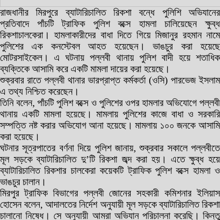
রাজধানীর মিরপুরে ব্যাটারিচালিত রিকশা বন্ধে পুলিশি অভিযানের
প্রতিবাদে পাঁচটি ট্রাফিক পুলিশ বক্সে হামলা চালিয়েছেন ক্ষুব্ধ
রিকশাচালকেরা। হামলাকারীদের বাধা দিতে গিয়ে মিজানুর রহমান নামে
পুলিশের এক কনস্টেবল আহত হয়েছেন। ভাঙচুর করা হয়েছে
মোটরসাইকেল। এ ঘটনায় পল্লবী থানায় পুলিশ বাদী হয়ে শতাধিক
ব্যক্তিকে আসামি করে একটি মামলা দায়ের করা হয়েছে।
শুক্রবার রাতে পল্লবী থানার ভারপ্রাপ্ত কর্মকর্তা (ওসি) পারভেজ ইসলাম
এ তথ্য নিশ্চিত করেছেন।
তিনি বলেন, পাঁচটি পুলিশ বক্সে ও পুলিশের ওপর হামলার অভিযোগে পল্লবী
থানায় একটি মামলা হয়েছে। মামলায় পুলিশের কাজে বাধা ও সরকারি
সম্পত্তি নষ্ট করার অভিযোগ আনা হয়েছে। মামলায় ১০০ জনকে আসামি
করা হয়েছে।
ঘটনার সূত্রপাতের বর্ণনা দিয়ে পুলিশ জানায়, শুক্রবার সকালে পল্লবীতে
মূল সড়কে ব্যাটারিচালিত দু’টি রিকশা জব্দ করা হয়। এতে ক্ষুব্ধ হয়ে
ব্যাটারিচালিত রিকশার চালকেরা কয়েকটি ট্রাফিক পুলিশ বক্সে হামলা ও
ভাঙচুর চালান।
মিরপুর ট্রাফিক বিভাগের পল্লবী জোনের সহকারী কমিশনার ইলিয়াস
হোসেন বলেন, আদালতের নির্দেশ অনুযায়ী মূল সড়কে ব্যাটারিচালিত রিকশা
চালানো নিষেধ। সে অনুযায়ী আমরা অভিযান পরিচালনা করেছি। কিন্তু