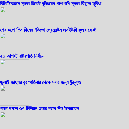
বিডিটিকেটসে দ্রুত টিকেট বুকিংয়ের পাশাপাশি দ্রুত রিফান্ড সুবিধা
শেষ হলো তিন দিনের ‘ভিভো প্রেজেন্টস এনইউবি ক্লাব ফেস্ট
২০ আগস্ট রাষ্ট্রপতি নির্বাচন
জুলাই জাদুঘর বৃহস্পতিবার থেকে সবার জন্য উন্মুক্ত
গাজা দখলে ৩৭ মিলিয়ন ডলার বরাদ্দ দিল ইসরায়েল