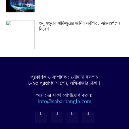
তনু হত্যায় হাফিজুরের জামিন স্থগিত, আত্মসমর্পণের
নির্দেশ
প্রকাশক ও সম্পাদক : সোহানা ইসলাম
৩/১৩ প্রতাপদাশ লেন, লক্ষিবাজার ঢাকা।
আমাদের সাথে যোগাযোগ করুন:
info@sabarbangla.com