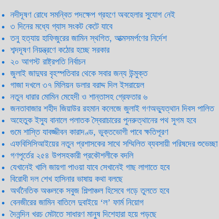
নদীদূষণ রোধে সমন্বিত পদক্ষেপ গ্রহণে অবহেলার সুযোগ নেই
৩ দিনের মধ্যে গ্যাস সংকট কেটে যাবে
তনু হত্যায় হাফিজুরের জামিন স্থগিত, আত্মসমর্পণের নির্দেশ
শব্দদূষণ নিয়ন্ত্রণে কঠোর হচ্ছে সরকার
২০ আগস্ট রাষ্ট্রপতি নির্বাচন
জুলাই জাদুঘর বৃহস্পতিবার থেকে সবার জন্য উন্মুক্ত
গাজা দখলে ৩৭ মিলিয়ন ডলার বরাদ্দ দিল ইসরায়েল
নতুন ধারার মোমিন মেহেদী ও শান্তাসহ গ্রেফতার ৬
জনতাবাজার শহীদ জিয়াউর রহমান কলেজে জুলাই গণঅভ্যুত্থান দিবস পালিত
অহেতুক ইস্যু বানালে পলাতক স্বৈরাচারের পুনরুত্থানের পথ সুগম হবে
গুমে শাস্তি যাবজ্জীবন কারাদণ্ড, ভুক্তভোগী পাবে ক্ষতিপূরণ
এফবিসিসিআইয়ের নতুন প্রশাসকের সাথে সম্মিলিত ব্যবসায়ী পরিষদের শুভেচ্ছা
গণপূর্তের ২৫৪ উপসহকারী প্রকৌশলীকে বদলি
যেখানেই খালি জায়গা পাওয়া যাবে সেখানেই গাছ লাগাতে হবে
বিরোধী দল শেখ হাসিনার ভাষায় কথা বলছে
অর্থনৈতিক অঞ্চলকে সবুজ শিল্পাঞ্চল হিসেবে গড়ে তুলতে হবে
বেনজীরের জামিন বাতিলে দুবাইয়ে ‌‘ল’ ফার্ম নিয়োগ
দৈনন্দিন খরচ মেটাতে সাধারণ মানুষ দিশেহারা হয়ে পড়ছে