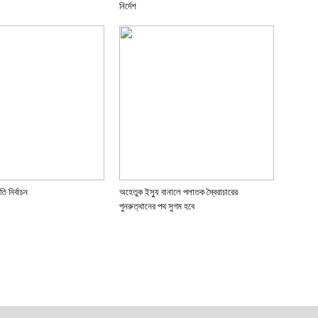
নির্দেশ
ি নির্বাচন
অহেতুক ইস্যু বানালে পলাতক স্বৈরাচারের
পুনরুত্থানের পথ সুগম হবে