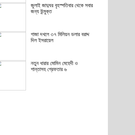
জুলাই জাদুঘর বৃহস্পতিবার থেকে সবার
জন্য উন্মুক্ত
গাজা দখলে ৩৭ মিলিয়ন ডলার বরাদ্দ
দিল ইসরায়েল
নতুন ধারার মোমিন মেহেদী ও
শান্তাসহ গ্রেফতার ৬