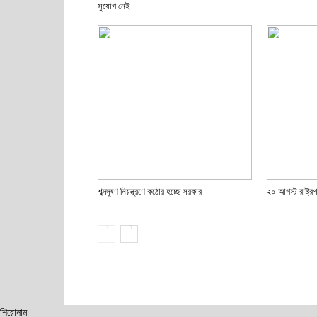
সুযোগ নেই
শব্দদূষণ নিয়ন্ত্রণে কঠোর হচ্ছে সরকার
২০ আগস্ট রাষ্ট্রপত
শিরোনাম