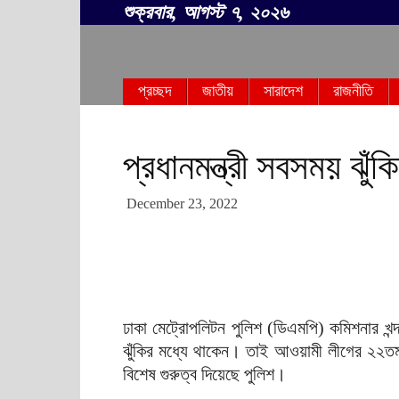
শুক্রবার, আগস্ট ৭, ২০২৬
সবার
প্রচ্ছদ
জাতীয়
সারাদেশ
রাজনীতি
বাংলা
প্রধানমন্ত্রী সবসময় ঝুঁ
December 23, 2022
ঢাকা মেট্রোপলিটন পুলিশ (ডিএমপি) কমিশনার খন্
ঝুঁকির মধ্যে থাকেন। তাই আওয়ামী লীগের ২২তম জা
বিশেষ গুরুত্ব দিয়েছে পুলিশ।