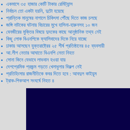
একমাসে ৩৫ হাজার কোটি টাকার রেমিট্যান্স
নির্বাচন তো একটা হয়নি, দুটো হয়েছে
প্রান্তিক মানুষের নাগালে চিকিৎসা পৌঁছে দিতে কাজ চলছে
জঙ্গি নাটকের ঘটনায় বিচারের মুখে হাসিনা-হারুনসহ ১০ জন
বেনজীরের মুক্তির বিষয়ে দুদকের কাছে আনুষ্ঠানিক তথ্য নেই
কিছু লোক বিএনপিকে ফ্যাসিবাদের দিকে নিয়ে যাচ্ছে
ঢাকায় আসছেন যুক্তরাষ্ট্রের ২৫ শীর্ষ প্রতিষ্ঠানের ৪৫ ব্যবসায়ী
আ.লীগ নেতার আঘাতে বিএনপি নেতা নিহত
সোনা কিনে যেভাবে লাভবান হওয়া যায়
দেশপ্রেমিক প্রজন্ম গড়তে খেলাধুলার বিকল্প নেই
প্রতিহিংসার রাজনীতিকে কবর দিতে হবে : আবদুল কাইয়ূম
ট্রাক-পিকআপ সংঘর্ষে নিহত ৪