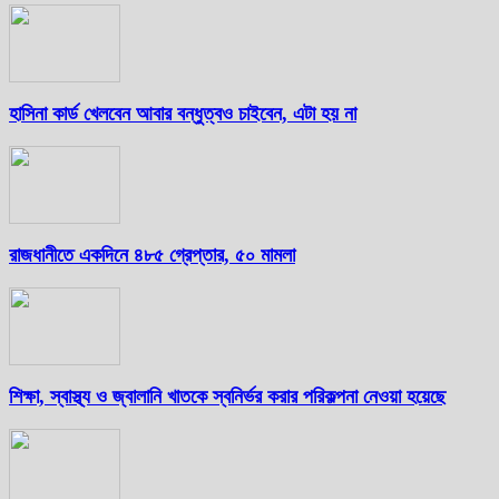
হাসিনা কার্ড খেলবেন আবার বন্ধুত্বও চাইবেন, এটা হয় না
রাজধানীতে একদিনে ৪৮৫ গ্রেপ্তার, ৫০ মামলা
শিক্ষা, স্বাস্থ্য ও জ্বালানি খাতকে স্বনির্ভর করার পরিকল্পনা নেওয়া হয়েছে