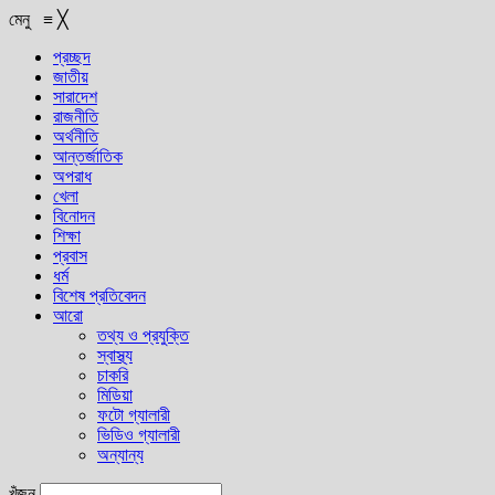
মেনু
≡
╳
প্রচ্ছদ
জাতীয়
সারাদেশ
রাজনীতি
অর্থনীতি
আন্তর্জাতিক
অপরাধ
খেলা
বিনোদন
শিক্ষা
প্রবাস
ধর্ম
বিশেষ প্রতিবেদন
আরো
তথ্য ও প্রযুক্তি
স্বাস্থ্য
চাকরি
মিডিয়া
ফটো গ্যালারী
ভিডিও গ্যালারী
অন্যান্য
খুঁজুন