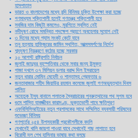
হাসপাতাল
ভারত ও বাংলাদেশের মধ্যে বন্দি বিনিময় চুক্তি উপেক্ষা করা হচ্ছে
গণমাধ্যম শক্তিশালী হলেই গণতন্ত্র শক্তিশালী হবে
সবজির দাম কিছুটা কমলেও, মুরগিতে স্বস্তি নেই
নদীদূষণ রোধে সমন্বিত পদক্ষেপ গ্রহণে অবহেলার সুযোগ নেই
৩ দিনের মধ্যে গ্যাস সংকট কেটে যাবে
তনু হত্যায় হাফিজুরের জামিন স্থগিত, আত্মসমর্পণের নির্দেশ
শব্দদূষণ নিয়ন্ত্রণে কঠোর হচ্ছে সরকার
২০ আগস্ট রাষ্ট্রপতি নির্বাচন
জুলাই জাদুঘর বৃহস্পতিবার থেকে সবার জন্য উন্মুক্ত
গাজা দখলে ৩৭ মিলিয়ন ডলার বরাদ্দ দিল ইসরায়েল
নতুন ধারার মোমিন মেহেদী ও শান্তাসহ গ্রেফতার ৬
জনতাবাজার শহীদ জিয়াউর রহমান কলেজে জুলাই গণঅভ্যুত্থান দিবস
পালিত
অহেতুক ইস্যু বানালে পলাতক স্বৈরাচারের পুনরুত্থানের পথ সুগম হবে
গুমে শাস্তি যাবজ্জীবন কারাদণ্ড, ভুক্তভোগী পাবে ক্ষতিপূরণ
এফবিসিসিআইয়ের নতুন প্রশাসকের সাথে সম্মিলিত ব্যবসায়ী পরিষদের
শুভেচ্ছা বিনিময়
গণপূর্তের ২৫৪ উপসহকারী প্রকৌশলীকে বদলি
যেখানেই খালি জায়গা পাওয়া যাবে সেখানেই গাছ লাগাতে হবে
বিরোধী দল শেখ হাসিনার ভাষায় কথা বলছে