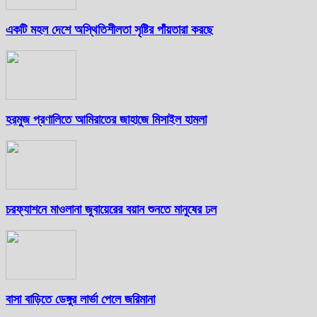
একটি মহল দেশে অস্থিতিশীলতা সৃষ্টির পাঁয়তারা করছে
হরমুজ প্রণালিতে আমিরাতের জাহাজে মিসাইল হামলা
চরফ্যাশনে মাওলানা জুবায়েরের বয়ান শুনতে মানুষের ঢল
বাসা বাড়িতে ডেঙ্গুর লার্ভা পেলে জরিমানা