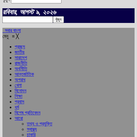
রবিবার, আগস্ট ৯, ২০২৬
সবার বাংলা
মেনু
≡
╳
প্রচ্ছদ
জাতীয়
সারাদেশ
রাজনীতি
অর্থনীতি
আন্তর্জাতিক
অপরাধ
খেলা
বিনোদন
শিক্ষা
প্রবাস
ধর্ম
বিশেষ প্রতিবেদন
আরো
তথ্য ও প্রযুক্তি
স্বাস্থ্য
চাকরি