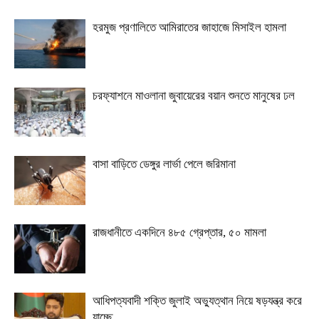
হরমুজ প্রণালিতে আমিরাতের জাহাজে মিসাইল হামলা
চরফ্যাশনে মাওলানা জুবায়েরের বয়ান শুনতে মানুষের ঢল
বাসা বাড়িতে ডেঙ্গুর লার্ভা পেলে জরিমানা
রাজধানীতে একদিনে ৪৮৫ গ্রেপ্তার, ৫০ মামলা
আধিপত্যবাদী শক্তি জুলাই অভ্যুত্থান নিয়ে ষড়যন্ত্র করে
যাচ্ছে