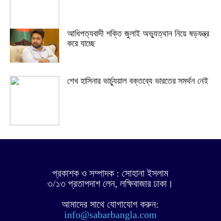
আধিপত্যবাদী শক্তি জুলাই অভ্যুত্থান নিয়ে ষড়যন্ত্র
করে যাচ্ছে
শেখ হাসিনার ভার্চ্যুয়াল বক্তব্যে ভারতের সমর্থন নেই
প্রকাশক ও সম্পাদক : সোহানা ইসলাম
৩/১৩ প্রতাপদাশ লেন, লক্ষিবাজার ঢাকা।
আমাদের সাথে যোগাযোগ করুন:
info@sabarbangla.com