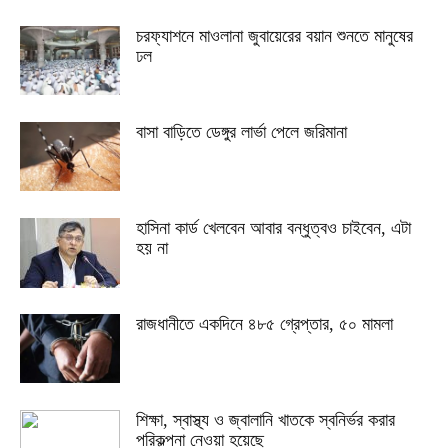
চরফ্যাশনে মাওলানা জুবায়েরের বয়ান শুনতে মানুষের
ঢল
বাসা বাড়িতে ডেঙ্গুর লার্ভা পেলে জরিমানা
হাসিনা কার্ড খেলবেন আবার বন্ধুত্বও চাইবেন, এটা
হয় না
রাজধানীতে একদিনে ৪৮৫ গ্রেপ্তার, ৫০ মামলা
শিক্ষা, স্বাস্থ্য ও জ্বালানি খাতকে স্বনির্ভর করার
পরিকল্পনা নেওয়া হয়েছে