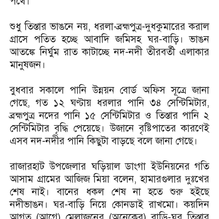
পথে।
শুধু তিস্তার ভাঙনে নয়, ধরলা-ব্রহ্মপুত্র-দুধকুমারের করাল
গ্রাসে পতিত হচ্ছে আবাদি জমিসহ ঘর-বাড়ি। ভাঙন
আতঙ্কে নির্ঘুম রাত কাটাচ্ছে নদ-নদী তীরবর্তী এলাকার
মানুষজন।
বুধবার সকালে পানি উন্নয়ন বোর্ড অফিস সূত্রে জানা
গেছে, গত ১২ ঘণ্টায় ধরলার পানি ৩৪ সেন্টিমিটার,
ব্রহ্মপুত্র নদের পানি ১৫ সেন্টিমিটার ও তিস্তার পানি ২
সেন্টিমিটার বৃদ্ধি পেয়েছে। উজানে বৃষ্টিপাতের কারণেই
এসব নদ-নদীর পানি কিছুটা বাড়ছে বলে জানা গেছে।
রাজারহাট উপজেলার ঘড়িয়াল ডাংগা ইউনিয়নের গতি
আসাম গ্রামের আজিজ মিয়া বলেন, হামারগুলার দুঃখের
শেষ নাই। বানের ধকল শেষ না হতে শুরু হইছে
নদীভাঙন। ঘর-বাড়ি নিয়ে কোনডাই রাখমো। কয়দিন
আগত (আগে) মেলাজনের (অনেকের) বাড়ি-ঘর তিস্তার