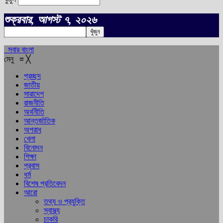
শুক্রবার, আগস্ট ৭, ২০২৬
সবার বাংলা
মেনু
≡
╳
প্রচ্ছদ
জাতীয়
সারাদেশ
রাজনীতি
অর্থনীতি
আন্তর্জাতিক
অপরাধ
খেলা
বিনোদন
শিক্ষা
প্রবাস
ধর্ম
বিশেষ প্রতিবেদন
আরো
তথ্য ও প্রযুক্তি
স্বাস্থ্য
চাকরি