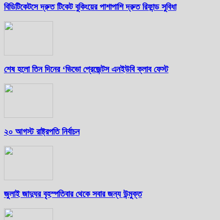
বিডিটিকেটসে দ্রুত টিকেট বুকিংয়ের পাশাপাশি দ্রুত রিফান্ড সুবিধা
শেষ হলো তিন দিনের ‘ভিভো প্রেজেন্টস এনইউবি ক্লাব ফেস্ট
২০ আগস্ট রাষ্ট্রপতি নির্বাচন
জুলাই জাদুঘর বৃহস্পতিবার থেকে সবার জন্য উন্মুক্ত