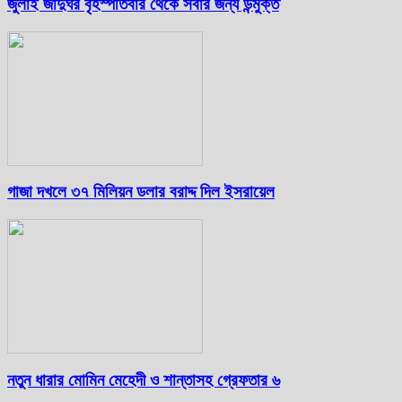
জুলাই জাদুঘর বৃহস্পতিবার থেকে সবার জন্য উন্মুক্ত
গাজা দখলে ৩৭ মিলিয়ন ডলার বরাদ্দ দিল ইসরায়েল
নতুন ধারার মোমিন মেহেদী ও শান্তাসহ গ্রেফতার ৬