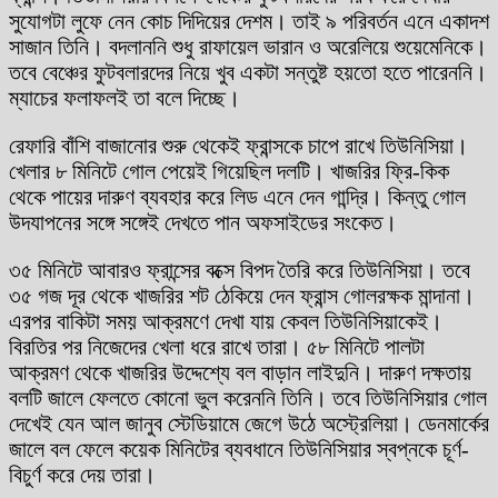
সুযোগটা লুফে নেন কোচ দিদিয়ের দেশম। তাই ৯ পরিবর্তন এনে একাদশ
সাজান তিনি। বদলাননি শুধু রাফায়েল ভারান ও অরেলিয়ে শুয়েমেনিকে।
তবে বেঞ্চের ফুটবলারদের নিয়ে খুব একটা সন্তুষ্ট হয়তো হতে পারেননি।
ম্যাচের ফলাফলই তা বলে দিচ্ছে।
রেফারি বাঁশি বাজানোর শুরু থেকেই ফ্রান্সকে চাপে রাখে তিউনিসিয়া।
খেলার ৮ মিনিটে গোল পেয়েই গিয়েছিল দলটি। খাজরির ফ্রি-কিক
থেকে পায়ের দারুণ ব্যবহার করে লিড এনে দেন গান্দ্রি। কিন্তু গোল
উদযাপনের সঙ্গে সঙ্গেই দেখতে পান অফসাইডের সংকেত।
৩৫ মিনিটে আবারও ফ্রান্সের বক্সে বিপদ তৈরি করে তিউনিসিয়া। তবে
৩৫ গজ দূর থেকে খাজরির শট ঠেকিয়ে দেন ফ্রান্স গোলরক্ষক মান্দানা।
এরপর বাকিটা সময় আক্রমণে দেখা যায় কেবল তিউনিসিয়াকেই।
বিরতির পর নিজেদের খেলা ধরে রাখে তারা। ৫৮ মিনিটে পালটা
আক্রমণ থেকে খাজরির উদ্দেশ্যে বল বাড়ান লাইদুনি। দারুণ দক্ষতায়
বলটি জালে ফেলতে কোনো ভুল করেননি তিনি। তবে তিউনিসিয়ার গোল
দেখেই যেন আল জানুব স্টেডিয়ামে জেগে উঠে অস্ট্রেলিয়া। ডেনমার্কের
জালে বল ফেলে কয়েক মিনিটের ব্যবধানে তিউনিসিয়ার স্বপ্নকে চূর্ণ-
বিচুর্ণ করে দেয় তারা।