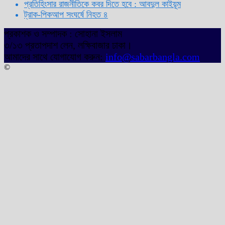
প্রতিহিংসার রাজনীতিকে কবর দিতে হবে : আবদুল কাইয়ূম
ট্রাক-পিকআপ সংঘর্ষে নিহত ৪
প্রকাশক ও সম্পাদক : সোহানা ইসলাম
৩/১৩ প্রতাপদাশ লেন, লক্ষিবাজার ঢাকা।
আমাদের সাথে যোগাযোগ করুন:
info@sabarbangla.com
©