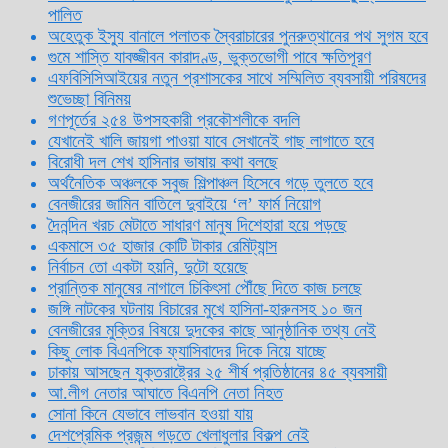
পালিত
অহেতুক ইস্যু বানালে পলাতক স্বৈরাচারের পুনরুত্থানের পথ সুগম হবে
গুমে শাস্তি যাবজ্জীবন কারাদণ্ড, ভুক্তভোগী পাবে ক্ষতিপূরণ
এফবিসিসিআইয়ের নতুন প্রশাসকের সাথে সম্মিলিত ব্যবসায়ী পরিষদের
শুভেচ্ছা বিনিময়
গণপূর্তের ২৫৪ উপসহকারী প্রকৌশলীকে বদলি
যেখানেই খালি জায়গা পাওয়া যাবে সেখানেই গাছ লাগাতে হবে
বিরোধী দল শেখ হাসিনার ভাষায় কথা বলছে
অর্থনৈতিক অঞ্চলকে সবুজ শিল্পাঞ্চল হিসেবে গড়ে তুলতে হবে
বেনজীরের জামিন বাতিলে দুবাইয়ে ‌‘ল’ ফার্ম নিয়োগ
দৈনন্দিন খরচ মেটাতে সাধারণ মানুষ দিশেহারা হয়ে পড়ছে
একমাসে ৩৫ হাজার কোটি টাকার রেমিট্যান্স
নির্বাচন তো একটা হয়নি, দুটো হয়েছে
প্রান্তিক মানুষের নাগালে চিকিৎসা পৌঁছে দিতে কাজ চলছে
জঙ্গি নাটকের ঘটনায় বিচারের মুখে হাসিনা-হারুনসহ ১০ জন
বেনজীরের মুক্তির বিষয়ে দুদকের কাছে আনুষ্ঠানিক তথ্য নেই
কিছু লোক বিএনপিকে ফ্যাসিবাদের দিকে নিয়ে যাচ্ছে
ঢাকায় আসছেন যুক্তরাষ্ট্রের ২৫ শীর্ষ প্রতিষ্ঠানের ৪৫ ব্যবসায়ী
আ.লীগ নেতার আঘাতে বিএনপি নেতা নিহত
সোনা কিনে যেভাবে লাভবান হওয়া যায়
দেশপ্রেমিক প্রজন্ম গড়তে খেলাধুলার বিকল্প নেই