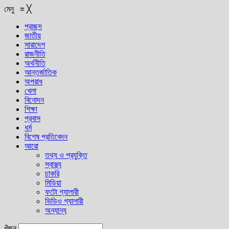
মেনু
≡
╳
প্রচ্ছদ
জাতীয়
সারাদেশ
রাজনীতি
অর্থনীতি
আন্তর্জাতিক
অপরাধ
খেলা
বিনোদন
শিক্ষা
প্রবাস
ধর্ম
বিশেষ প্রতিবেদন
আরো
তথ্য ও প্রযুক্তি
স্বাস্থ্য
চাকরি
মিডিয়া
ফটো গ্যালারী
ভিডিও গ্যালারী
অন্যান্য
খুঁজুন