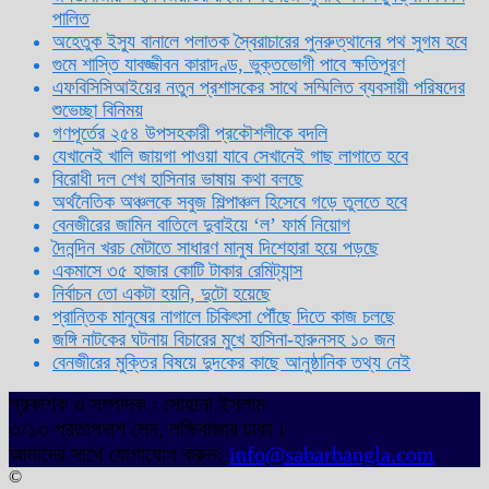
পালিত
অহেতুক ইস্যু বানালে পলাতক স্বৈরাচারের পুনরুত্থানের পথ সুগম হবে
গুমে শাস্তি যাবজ্জীবন কারাদণ্ড, ভুক্তভোগী পাবে ক্ষতিপূরণ
এফবিসিসিআইয়ের নতুন প্রশাসকের সাথে সম্মিলিত ব্যবসায়ী পরিষদের
শুভেচ্ছা বিনিময়
গণপূর্তের ২৫৪ উপসহকারী প্রকৌশলীকে বদলি
যেখানেই খালি জায়গা পাওয়া যাবে সেখানেই গাছ লাগাতে হবে
বিরোধী দল শেখ হাসিনার ভাষায় কথা বলছে
অর্থনৈতিক অঞ্চলকে সবুজ শিল্পাঞ্চল হিসেবে গড়ে তুলতে হবে
বেনজীরের জামিন বাতিলে দুবাইয়ে ‌‘ল’ ফার্ম নিয়োগ
দৈনন্দিন খরচ মেটাতে সাধারণ মানুষ দিশেহারা হয়ে পড়ছে
একমাসে ৩৫ হাজার কোটি টাকার রেমিট্যান্স
নির্বাচন তো একটা হয়নি, দুটো হয়েছে
প্রান্তিক মানুষের নাগালে চিকিৎসা পৌঁছে দিতে কাজ চলছে
জঙ্গি নাটকের ঘটনায় বিচারের মুখে হাসিনা-হারুনসহ ১০ জন
বেনজীরের মুক্তির বিষয়ে দুদকের কাছে আনুষ্ঠানিক তথ্য নেই
প্রকাশক ও সম্পাদক : সোহানা ইসলাম
৩/১৩ প্রতাপদাশ লেন, লক্ষিবাজার ঢাকা।
আমাদের সাথে যোগাযোগ করুন:
info@sabarbangla.com
©