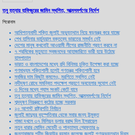
তনু হত্যায় হাফিজুরের জামিন স্থগিত, আত্মসমর্পণের নির্দেশ
শিরোনাম
আধিপত্যবাদী শক্তি জুলাই অভ্যুত্থান নিয়ে ষড়যন্ত্র করে যাচ্ছে
শেখ হাসিনার ভার্চ্যুয়াল বক্তব্যে ভারতের সমর্থন নেই
দেশের মানুষ কখনোই আওয়ামী লীগের রাজনীতি গ্রহণ করবে না
৭ শ্রমিকের মৃত্যুতে স্বজনদের আহাজারিতে ভারী হয়ে উঠেছে
হাসপাতাল
ভারত ও বাংলাদেশের মধ্যে বন্দি বিনিময় চুক্তি উপেক্ষা করা হচ্ছে
গণমাধ্যম শক্তিশালী হলেই গণতন্ত্র শক্তিশালী হবে
সবজির দাম কিছুটা কমলেও, মুরগিতে স্বস্তি নেই
নদীদূষণ রোধে সমন্বিত পদক্ষেপ গ্রহণে অবহেলার সুযোগ নেই
৩ দিনের মধ্যে গ্যাস সংকট কেটে যাবে
তনু হত্যায় হাফিজুরের জামিন স্থগিত, আত্মসমর্পণের নির্দেশ
শব্দদূষণ নিয়ন্ত্রণে কঠোর হচ্ছে সরকার
২০ আগস্ট রাষ্ট্রপতি নির্বাচন
জুলাই জাদুঘর বৃহস্পতিবার থেকে সবার জন্য উন্মুক্ত
গাজা দখলে ৩৭ মিলিয়ন ডলার বরাদ্দ দিল ইসরায়েল
নতুন ধারার মোমিন মেহেদী ও শান্তাসহ গ্রেফতার ৬
জনতাবাজার শহীদ জিয়াউর রহমান কলেজে জুলাই গণঅভ্যুত্থান দিবস