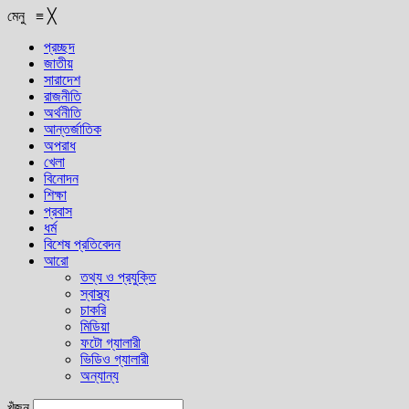
মেনু
≡
╳
প্রচ্ছদ
জাতীয়
সারাদেশ
রাজনীতি
অর্থনীতি
আন্তর্জাতিক
অপরাধ
খেলা
বিনোদন
শিক্ষা
প্রবাস
ধর্ম
বিশেষ প্রতিবেদন
আরো
তথ্য ও প্রযুক্তি
স্বাস্থ্য
চাকরি
মিডিয়া
ফটো গ্যালারী
ভিডিও গ্যালারী
অন্যান্য
খুঁজুন