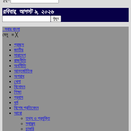
রবিবার, আগস্ট ৯, ২০২৬
সবার বাংলা
মেনু
≡
╳
প্রচ্ছদ
জাতীয়
সারাদেশ
রাজনীতি
অর্থনীতি
আন্তর্জাতিক
অপরাধ
খেলা
বিনোদন
শিক্ষা
প্রবাস
ধর্ম
বিশেষ প্রতিবেদন
আরো
তথ্য ও প্রযুক্তি
স্বাস্থ্য
চাকরি