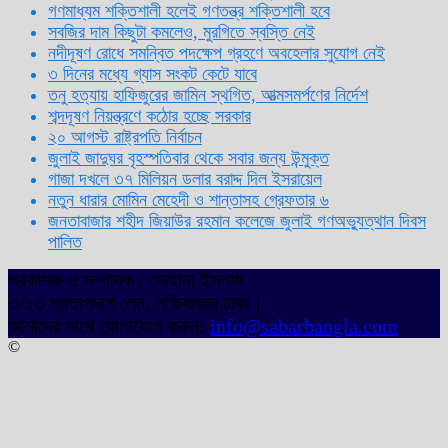
গণমাধ্যম শক্তিশালী হলেই গণতন্ত্র শক্তিশালী হবে
সবজির দাম কিছুটা কমলেও, মুরগিতে স্বস্তি নেই
নদীদূষণ রোধে সমন্বিত পদক্ষেপ গ্রহণে অবহেলার সুযোগ নেই
৩ দিনের মধ্যে গ্যাস সংকট কেটে যাবে
তনু হত্যায় হাফিজুরের জামিন স্থগিত, আত্মসমর্পণের নির্দেশ
শব্দদূষণ নিয়ন্ত্রণে কঠোর হচ্ছে সরকার
২০ আগস্ট রাষ্ট্রপতি নির্বাচন
জুলাই জাদুঘর বৃহস্পতিবার থেকে সবার জন্য উন্মুক্ত
গাজা দখলে ৩৭ মিলিয়ন ডলার বরাদ্দ দিল ইসরায়েল
নতুন ধারার মোমিন মেহেদী ও শান্তাসহ গ্রেফতার ৬
জনতাবাজার শহীদ জিয়াউর রহমান কলেজে জুলাই গণঅভ্যুত্থান দিবস
পালিত
প্রকাশক ও সম্পাদক : সোহানা ইসলাম
৩/১৩ প্রতাপদাশ লেন, লক্ষিবাজার ঢাকা।
আমাদের সাথে যোগাযোগ করুন:
info@sabarbangla.com
©