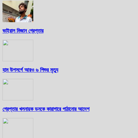
ভাইরাল মিজান গ্রেপ্তার
হাম উপসর্গে আরও ৬ শিশুর মৃত্যু
গ্রেপ্তার খলনায়ক ডনকে কারাগারে পাঠানোর আদেশ