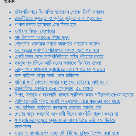
শিরোনাম
রাষ্ট্রপতি পদে বিএনপির মনোনয়ন পেলেন মির্জা ফখরুল
রাজনীতিতে স্বচ্ছতা ও প্রতিদ্বন্দ্বিতা থাকা প্রয়োজন
শাপলা চত্বর হত্যাকাণ্ডের বিচার হবে
ভাইরাল মিজান গ্রেপ্তার
হাম উপসর্গে আরও ৬ শিশুর মৃত্যু
গ্রেপ্তার খলনায়ক ডনকে কারাগারে পাঠানোর আদেশ
১০ বছরের জ্বালানি পরিকল্পনা সংসদে তুলে ধরা হবে
একটি মহল দেশে অস্থিতিশীলতা সৃষ্টির পাঁয়তারা করছে
হরমুজ প্রণালিতে আমিরাতের জাহাজে মিসাইল হামলা
চরফ্যাশনে মাওলানা জুবায়েরের বয়ান শুনতে মানুষের ঢল
বাসা বাড়িতে ডেঙ্গুর লার্ভা পেলে জরিমানা
হাসিনা কার্ড খেলবেন আবার বন্ধুত্বও চাইবেন, এটা হয় না
রাজধানীতে একদিনে ৪৮৫ গ্রেপ্তার, ৫০ মামলা
শিক্ষা, স্বাস্থ্য ও জ্বালানি খাতকে স্বনির্ভর করার পরিকল্পনা নেওয়া হয়েছে
আধিপত্যবাদী শক্তি জুলাই অভ্যুত্থান নিয়ে ষড়যন্ত্র করে যাচ্ছে
শেখ হাসিনার ভার্চ্যুয়াল বক্তব্যে ভারতের সমর্থন নেই
দেশের মানুষ কখনোই আওয়ামী লীগের রাজনীতি গ্রহণ করবে না
৭ শ্রমিকের মৃত্যুতে স্বজনদের আহাজারিতে ভারী হয়ে উঠেছে
হাসপাতাল
ভারত ও বাংলাদেশের মধ্যে বন্দি বিনিময় চুক্তি উপেক্ষা করা হচ্ছে