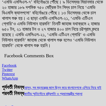
‘এমভি এমসিএল-৭’ বহির্নোঙরে পৌঁছে। ৯ ডিসেম্বর মিয়ানমার থেকে
২০ হাজার ১৮৯ দশমিক ৭৫০ মেট্রিক টন সিদ্ধ চাল নিয়ে ‘এমভি
বিএমসি ক্যালপসো’ বহির্নোঙরে পৌঁছে। ১৩ ডিসেম্বর থেকে চাল
খালাস শুরু হয়। এ ছাড়া এমভি এমসিএল-২১, ‘এমভি এটিএন
গ্লোরি’ও এমভি নিউসান হারমনি’ তিনটি জাহাজ যথাক্রমে ২ হাজার
৬৫০ টন, ২১ হাজার টন ও ২৭ হাজার ৪০০ চাল নিয়ে চট্টগ্রাম বন্দরে
রয়েছে। এমভি এমসিএল-২১, ‘এমভি এটিএন গ্লোরি’ ও এমভি
নিউসান হারমনি’ জাহাজ থেকে খালাস শুরু হলেও ‘এমভি নিউসান
হারমনি’ থেকে খালাস শুরু হয়নি।
Facebook Comments Box
Facebook
Twitter
Pinterest
WhatsApp
পূর্ববর্তী নিবন্ধ
আসুন, সব ষড়যন্ত্রের জাল ছিন্ন করে বাংলাদেশকে এগিয়ে নিয়ে যাই
পরবর্তী নিবন্ধ
জাতীয় স্মৃতিসৌধে রাষ্ট্রপতি ও প্রধানমন্ত্রীর শ্রদ্ধা