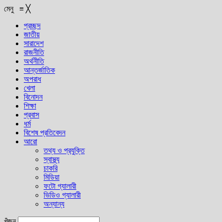
মেনু
≡
╳
প্রচ্ছদ
জাতীয়
সারাদেশ
রাজনীতি
অর্থনীতি
আন্তর্জাতিক
অপরাধ
খেলা
বিনোদন
শিক্ষা
প্রবাস
ধর্ম
বিশেষ প্রতিবেদন
আরো
তথ্য ও প্রযুক্তি
স্বাস্থ্য
চাকরি
মিডিয়া
ফটো গ্যালারী
ভিডিও গ্যালারী
অন্যান্য
খুঁজুন