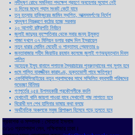
নদীদূষণ রোধে সমন্বিত পদক্ষেপ গ্রহণে অবহেলার সুযোগ নেই
৩ দিনের মধ্যে গ্যাস সংকট কেটে যাবে
তনু হত্যায় হাফিজুরের জামিন স্থগিত, আত্মসমর্পণের নির্দেশ
শব্দদূষণ নিয়ন্ত্রণে কঠোর হচ্ছে সরকার
২০ আগস্ট রাষ্ট্রপতি নির্বাচন
জুলাই জাদুঘর বৃহস্পতিবার থেকে সবার জন্য উন্মুক্ত
গাজা দখলে ৩৭ মিলিয়ন ডলার বরাদ্দ দিল ইসরায়েল
নতুন ধারার মোমিন মেহেদী ও শান্তাসহ গ্রেফতার ৬
জনতাবাজার শহীদ জিয়াউর রহমান কলেজে জুলাই গণঅভ্যুত্থান দিবস
পালিত
অহেতুক ইস্যু বানালে পলাতক স্বৈরাচারের পুনরুত্থানের পথ সুগম হবে
গুমে শাস্তি যাবজ্জীবন কারাদণ্ড, ভুক্তভোগী পাবে ক্ষতিপূরণ
এফবিসিসিআইয়ের নতুন প্রশাসকের সাথে সম্মিলিত ব্যবসায়ী পরিষদের
শুভেচ্ছা বিনিময়
গণপূর্তের ২৫৪ উপসহকারী প্রকৌশলীকে বদলি
যেখানেই খালি জায়গা পাওয়া যাবে সেখানেই গাছ লাগাতে হবে
বিরোধী দল শেখ হাসিনার ভাষায় কথা বলছে
অর্থনৈতিক অঞ্চলকে সবুজ শিল্পাঞ্চল হিসেবে গড়ে তুলতে হবে
প্রকাশক ও সম্পাদক : সোহানা ইসলাম
৩/১৩ প্রতাপদাশ লেন, লক্ষিবাজার ঢাকা।