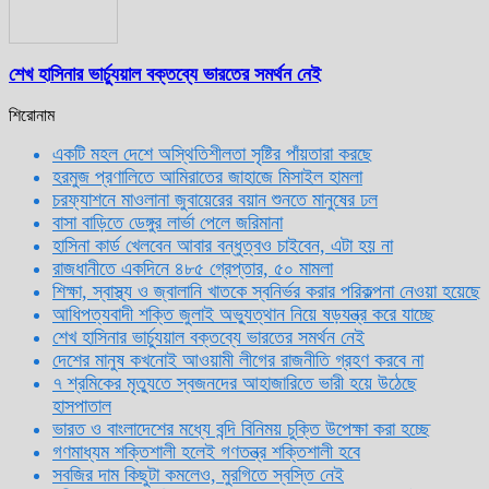
শেখ হাসিনার ভার্চ্যুয়াল বক্তব্যে ভারতের সমর্থন নেই
শিরোনাম
একটি মহল দেশে অস্থিতিশীলতা সৃষ্টির পাঁয়তারা করছে
হরমুজ প্রণালিতে আমিরাতের জাহাজে মিসাইল হামলা
চরফ্যাশনে মাওলানা জুবায়েরের বয়ান শুনতে মানুষের ঢল
বাসা বাড়িতে ডেঙ্গুর লার্ভা পেলে জরিমানা
হাসিনা কার্ড খেলবেন আবার বন্ধুত্বও চাইবেন, এটা হয় না
রাজধানীতে একদিনে ৪৮৫ গ্রেপ্তার, ৫০ মামলা
শিক্ষা, স্বাস্থ্য ও জ্বালানি খাতকে স্বনির্ভর করার পরিকল্পনা নেওয়া হয়েছে
আধিপত্যবাদী শক্তি জুলাই অভ্যুত্থান নিয়ে ষড়যন্ত্র করে যাচ্ছে
শেখ হাসিনার ভার্চ্যুয়াল বক্তব্যে ভারতের সমর্থন নেই
দেশের মানুষ কখনোই আওয়ামী লীগের রাজনীতি গ্রহণ করবে না
৭ শ্রমিকের মৃত্যুতে স্বজনদের আহাজারিতে ভারী হয়ে উঠেছে
হাসপাতাল
ভারত ও বাংলাদেশের মধ্যে বন্দি বিনিময় চুক্তি উপেক্ষা করা হচ্ছে
গণমাধ্যম শক্তিশালী হলেই গণতন্ত্র শক্তিশালী হবে
সবজির দাম কিছুটা কমলেও, মুরগিতে স্বস্তি নেই