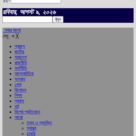
রবিবার, আগস্ট ৯, ২০২৬
সবার বাংলা
মেনু
≡
╳
প্রচ্ছদ
জাতীয়
সারাদেশ
রাজনীতি
অর্থনীতি
আন্তর্জাতিক
অপরাধ
খেলা
বিনোদন
শিক্ষা
প্রবাস
ধর্ম
বিশেষ প্রতিবেদন
আরো
তথ্য ও প্রযুক্তি
স্বাস্থ্য
চাকরি