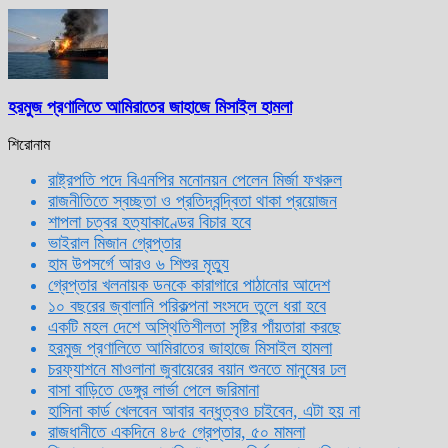
হরমুজ প্রণালিতে আমিরাতের জাহাজে মিসাইল হামলা
শিরোনাম
রাষ্ট্রপতি পদে বিএনপির মনোনয়ন পেলেন মির্জা ফখরুল
রাজনীতিতে স্বচ্ছতা ও প্রতিদ্বন্দ্বিতা থাকা প্রয়োজন
শাপলা চত্বর হত্যাকাণ্ডের বিচার হবে
ভাইরাল মিজান গ্রেপ্তার
হাম উপসর্গে আরও ৬ শিশুর মৃত্যু
গ্রেপ্তার খলনায়ক ডনকে কারাগারে পাঠানোর আদেশ
১০ বছরের জ্বালানি পরিকল্পনা সংসদে তুলে ধরা হবে
একটি মহল দেশে অস্থিতিশীলতা সৃষ্টির পাঁয়তারা করছে
হরমুজ প্রণালিতে আমিরাতের জাহাজে মিসাইল হামলা
চরফ্যাশনে মাওলানা জুবায়েরের বয়ান শুনতে মানুষের ঢল
বাসা বাড়িতে ডেঙ্গুর লার্ভা পেলে জরিমানা
হাসিনা কার্ড খেলবেন আবার বন্ধুত্বও চাইবেন, এটা হয় না
রাজধানীতে একদিনে ৪৮৫ গ্রেপ্তার, ৫০ মামলা