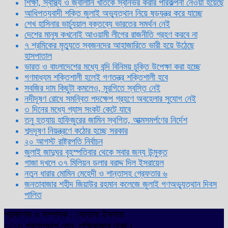
শিক্ষা, স্বাস্থ্য ও জ্বালানি খাতকে স্বনির্ভর করার পরিকল্পনা নেওয়া হয়েছে
আধিপত্যবাদী শক্তি জুলাই অভ্যুত্থান নিয়ে ষড়যন্ত্র করে যাচ্ছে
শেখ হাসিনার ভার্চ্যুয়াল বক্তব্যে ভারতের সমর্থন নেই
দেশের মানুষ কখনোই আওয়ামী লীগের রাজনীতি গ্রহণ করবে না
৭ শ্রমিকের মৃত্যুতে স্বজনদের আহাজারিতে ভারী হয়ে উঠেছে
হাসপাতাল
ভারত ও বাংলাদেশের মধ্যে বন্দি বিনিময় চুক্তি উপেক্ষা করা হচ্ছে
গণমাধ্যম শক্তিশালী হলেই গণতন্ত্র শক্তিশালী হবে
সবজির দাম কিছুটা কমলেও, মুরগিতে স্বস্তি নেই
নদীদূষণ রোধে সমন্বিত পদক্ষেপ গ্রহণে অবহেলার সুযোগ নেই
৩ দিনের মধ্যে গ্যাস সংকট কেটে যাবে
তনু হত্যায় হাফিজুরের জামিন স্থগিত, আত্মসমর্পণের নির্দেশ
শব্দদূষণ নিয়ন্ত্রণে কঠোর হচ্ছে সরকার
২০ আগস্ট রাষ্ট্রপতি নির্বাচন
জুলাই জাদুঘর বৃহস্পতিবার থেকে সবার জন্য উন্মুক্ত
গাজা দখলে ৩৭ মিলিয়ন ডলার বরাদ্দ দিল ইসরায়েল
নতুন ধারার মোমিন মেহেদী ও শান্তাসহ গ্রেফতার ৬
জনতাবাজার শহীদ জিয়াউর রহমান কলেজে জুলাই গণঅভ্যুত্থান দিবস
পালিত
প্রকাশক ও সম্পাদক : সোহানা ইসলাম
৩/১৩ প্রতাপদাশ লেন, লক্ষিবাজার ঢাকা।