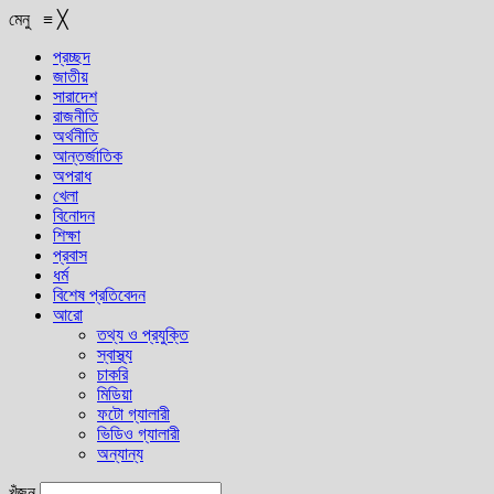
মেনু
≡
╳
প্রচ্ছদ
জাতীয়
সারাদেশ
রাজনীতি
অর্থনীতি
আন্তর্জাতিক
অপরাধ
খেলা
বিনোদন
শিক্ষা
প্রবাস
ধর্ম
বিশেষ প্রতিবেদন
আরো
তথ্য ও প্রযুক্তি
স্বাস্থ্য
চাকরি
মিডিয়া
ফটো গ্যালারী
ভিডিও গ্যালারী
অন্যান্য
খুঁজুন