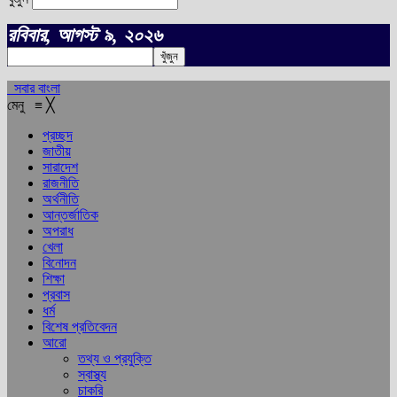
রবিবার, আগস্ট ৯, ২০২৬
সবার বাংলা
মেনু
≡
╳
প্রচ্ছদ
জাতীয়
সারাদেশ
রাজনীতি
অর্থনীতি
আন্তর্জাতিক
অপরাধ
খেলা
বিনোদন
শিক্ষা
প্রবাস
ধর্ম
বিশেষ প্রতিবেদন
আরো
তথ্য ও প্রযুক্তি
স্বাস্থ্য
চাকরি