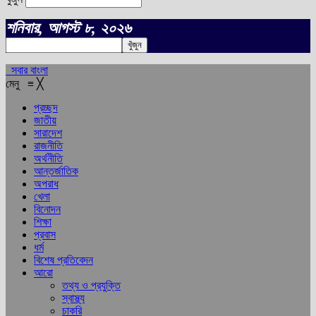
শনিবার, আগস্ট ৮, ২০২৬
সবার বাংলা
মেনু
≡
╳
প্রচ্ছদ
জাতীয়
সারাদেশ
রাজনীতি
অর্থনীতি
আন্তর্জাতিক
অপরাধ
খেলা
বিনোদন
শিক্ষা
প্রবাস
ধর্ম
বিশেষ প্রতিবেদন
আরো
তথ্য ও প্রযুক্তি
স্বাস্থ্য
চাকরি