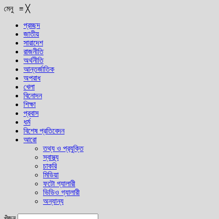
মেনু
≡
╳
প্রচ্ছদ
জাতীয়
সারাদেশ
রাজনীতি
অর্থনীতি
আন্তর্জাতিক
অপরাধ
খেলা
বিনোদন
শিক্ষা
প্রবাস
ধর্ম
বিশেষ প্রতিবেদন
আরো
তথ্য ও প্রযুক্তি
স্বাস্থ্য
চাকরি
মিডিয়া
ফটো গ্যালারী
ভিডিও গ্যালারী
অন্যান্য
খুঁজুন