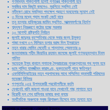
গণমাধ্যম শক্তিশালী হলেই গণতন্ত্র শক্তিশালী হবে
সবজির দাম কিছুটা কমলেও, মুরগিতে স্বস্তি নেই
নদীদূষণ রোধে সমন্বিত পদক্ষেপ গ্রহণে অবহেলার সুযোগ নেই
৩ দিনের মধ্যে গ্যাস সংকট কেটে যাবে
তনু হত্যায় হাফিজুরের জামিন স্থগিত, আত্মসমর্পণের নির্দেশ
শব্দদূষণ নিয়ন্ত্রণে কঠোর হচ্ছে সরকার
২০ আগস্ট রাষ্ট্রপতি নির্বাচন
জুলাই জাদুঘর বৃহস্পতিবার থেকে সবার জন্য উন্মুক্ত
গাজা দখলে ৩৭ মিলিয়ন ডলার বরাদ্দ দিল ইসরায়েল
নতুন ধারার মোমিন মেহেদী ও শান্তাসহ গ্রেফতার ৬
জনতাবাজার শহীদ জিয়াউর রহমান কলেজে জুলাই গণঅভ্যুত্থান দিবস
পালিত
অহেতুক ইস্যু বানালে পলাতক স্বৈরাচারের পুনরুত্থানের পথ সুগম হবে
গুমে শাস্তি যাবজ্জীবন কারাদণ্ড, ভুক্তভোগী পাবে ক্ষতিপূরণ
এফবিসিসিআইয়ের নতুন প্রশাসকের সাথে সম্মিলিত ব্যবসায়ী পরিষদের
শুভেচ্ছা বিনিময়
গণপূর্তের ২৫৪ উপসহকারী প্রকৌশলীকে বদলি
যেখানেই খালি জায়গা পাওয়া যাবে সেখানেই গাছ লাগাতে হবে
বিরোধী দল শেখ হাসিনার ভাষায় কথা বলছে
অর্থনৈতিক অঞ্চলকে সবুজ শিল্পাঞ্চল হিসেবে গড়ে তুলতে হবে
প্রকাশক ও সম্পাদক : সোহানা ইসলাম