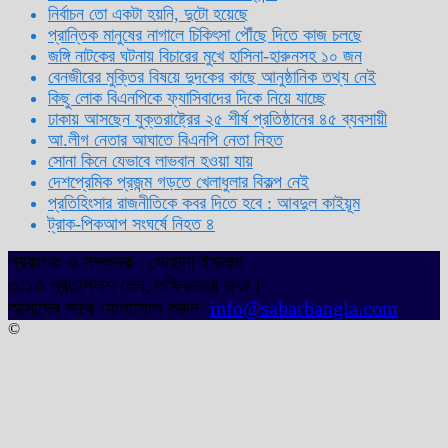
নির্বাচন তো একটা হয়নি, দুটো হয়েছে
প্রান্তিক মানুষের নাগালে চিকিৎসা পৌঁছে দিতে কাজ চলছে
জঙ্গি নাটকের ঘটনায় বিচারের মুখে হাসিনা-হারুনসহ ১০ জন
বেনজীরের মুক্তির বিষয়ে দুদকের কাছে আনুষ্ঠানিক তথ্য নেই
কিছু লোক বিএনপিকে ফ্যাসিবাদের দিকে নিয়ে যাচ্ছে
ঢাকায় আসছেন যুক্তরাষ্ট্রের ২৫ শীর্ষ প্রতিষ্ঠানের ৪৫ ব্যবসায়ী
আ.লীগ নেতার আঘাতে বিএনপি নেতা নিহত
সোনা কিনে যেভাবে লাভবান হওয়া যায়
দেশপ্রেমিক প্রজন্ম গড়তে খেলাধুলার বিকল্প নেই
প্রতিহিংসার রাজনীতিকে কবর দিতে হবে : আবদুল কাইয়ূম
ট্রাক-পিকআপ সংঘর্ষে নিহত ৪
প্রকাশক ও সম্পাদক : সোহানা ইসলাম
৩/১৩ প্রতাপদাশ লেন, লক্ষিবাজার ঢাকা।
আমাদের সাথে যোগাযোগ করুন:
info@sabarbangla.com
©