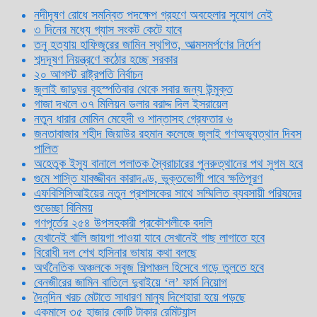
নদীদূষণ রোধে সমন্বিত পদক্ষেপ গ্রহণে অবহেলার সুযোগ নেই
৩ দিনের মধ্যে গ্যাস সংকট কেটে যাবে
তনু হত্যায় হাফিজুরের জামিন স্থগিত, আত্মসমর্পণের নির্দেশ
শব্দদূষণ নিয়ন্ত্রণে কঠোর হচ্ছে সরকার
২০ আগস্ট রাষ্ট্রপতি নির্বাচন
জুলাই জাদুঘর বৃহস্পতিবার থেকে সবার জন্য উন্মুক্ত
গাজা দখলে ৩৭ মিলিয়ন ডলার বরাদ্দ দিল ইসরায়েল
নতুন ধারার মোমিন মেহেদী ও শান্তাসহ গ্রেফতার ৬
জনতাবাজার শহীদ জিয়াউর রহমান কলেজে জুলাই গণঅভ্যুত্থান দিবস
পালিত
অহেতুক ইস্যু বানালে পলাতক স্বৈরাচারের পুনরুত্থানের পথ সুগম হবে
গুমে শাস্তি যাবজ্জীবন কারাদণ্ড, ভুক্তভোগী পাবে ক্ষতিপূরণ
এফবিসিসিআইয়ের নতুন প্রশাসকের সাথে সম্মিলিত ব্যবসায়ী পরিষদের
শুভেচ্ছা বিনিময়
গণপূর্তের ২৫৪ উপসহকারী প্রকৌশলীকে বদলি
যেখানেই খালি জায়গা পাওয়া যাবে সেখানেই গাছ লাগাতে হবে
বিরোধী দল শেখ হাসিনার ভাষায় কথা বলছে
অর্থনৈতিক অঞ্চলকে সবুজ শিল্পাঞ্চল হিসেবে গড়ে তুলতে হবে
বেনজীরের জামিন বাতিলে দুবাইয়ে ‌‘ল’ ফার্ম নিয়োগ
দৈনন্দিন খরচ মেটাতে সাধারণ মানুষ দিশেহারা হয়ে পড়ছে
একমাসে ৩৫ হাজার কোটি টাকার রেমিট্যান্স