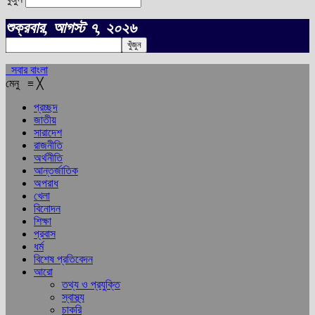
শুক্রবার, আগস্ট ৭, ২০২৬
সবার বাংলা
মেনু
≡
╳
প্রচ্ছদ
জাতীয়
সারাদেশ
রাজনীতি
অর্থনীতি
আন্তর্জাতিক
অপরাধ
খেলা
বিনোদন
শিক্ষা
প্রবাস
ধর্ম
বিশেষ প্রতিবেদন
আরো
তথ্য ও প্রযুক্তি
স্বাস্থ্য
চাকরি