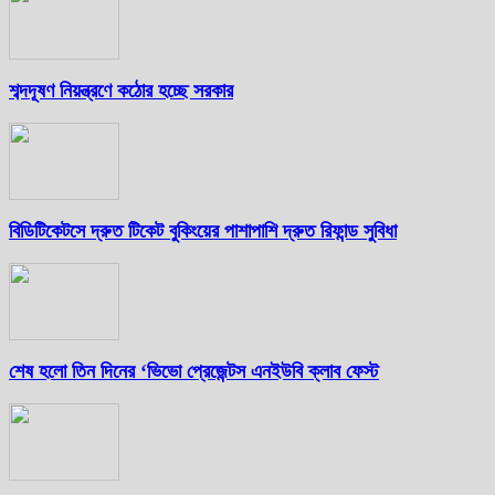
শব্দদূষণ নিয়ন্ত্রণে কঠোর হচ্ছে সরকার
বিডিটিকেটসে দ্রুত টিকেট বুকিংয়ের পাশাপাশি দ্রুত রিফান্ড সুবিধা
শেষ হলো তিন দিনের ‘ভিভো প্রেজেন্টস এনইউবি ক্লাব ফেস্ট