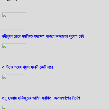
নদীদূষণ রোধে সমন্বিত পদক্ষেপ গ্রহণে অবহেলার সুযোগ নেই
৩ দিনের মধ্যে গ্যাস সংকট কেটে যাবে
তনু হত্যায় হাফিজুরের জামিন স্থগিত, আত্মসমর্পণের নির্দেশ