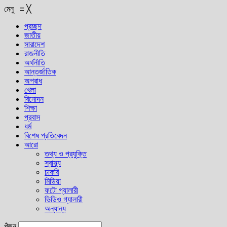
মেনু
≡
╳
প্রচ্ছদ
জাতীয়
সারাদেশ
রাজনীতি
অর্থনীতি
আন্তর্জাতিক
অপরাধ
খেলা
বিনোদন
শিক্ষা
প্রবাস
ধর্ম
বিশেষ প্রতিবেদন
আরো
তথ্য ও প্রযুক্তি
স্বাস্থ্য
চাকরি
মিডিয়া
ফটো গ্যালারী
ভিডিও গ্যালারী
অন্যান্য
খুঁজুন