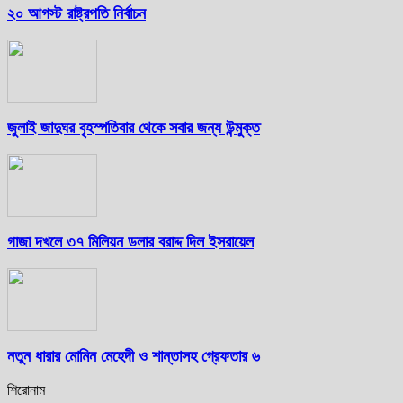
২০ আগস্ট রাষ্ট্রপতি নির্বাচন
জুলাই জাদুঘর বৃহস্পতিবার থেকে সবার জন্য উন্মুক্ত
গাজা দখলে ৩৭ মিলিয়ন ডলার বরাদ্দ দিল ইসরায়েল
নতুন ধারার মোমিন মেহেদী ও শান্তাসহ গ্রেফতার ৬
শিরোনাম