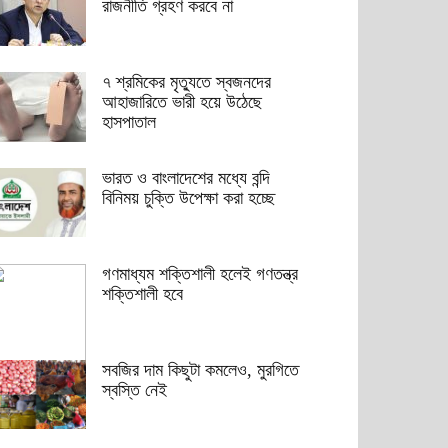
রাজনীতি গ্রহণ করবে না
৭ শ্রমিকের মৃত্যুতে স্বজনদের
আহাজারিতে ভারী হয়ে উঠেছে
হাসপাতাল
ভারত ও বাংলাদেশের মধ্যে বন্দি
বিনিময় চুক্তি উপেক্ষা করা হচ্ছে
গণমাধ্যম শক্তিশালী হলেই গণতন্ত্র
শক্তিশালী হবে
সবজির দাম কিছুটা কমলেও, মুরগিতে
স্বস্তি নেই