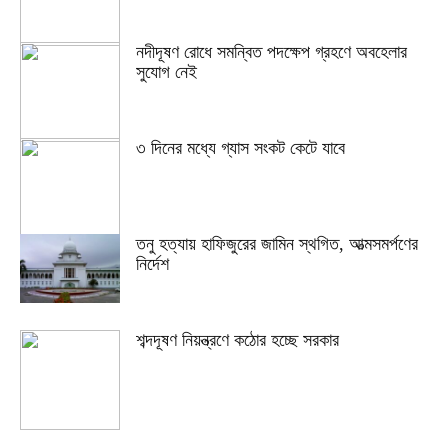
নদীদূষণ রোধে সমন্বিত পদক্ষেপ গ্রহণে অবহেলার
সুযোগ নেই
৩ দিনের মধ্যে গ্যাস সংকট কেটে যাবে
তনু হত্যায় হাফিজুরের জামিন স্থগিত, আত্মসমর্পণের
নির্দেশ
শব্দদূষণ নিয়ন্ত্রণে কঠোর হচ্ছে সরকার