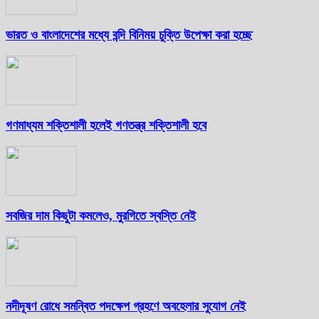
ভারত ও বাংলাদেশের মধ্যে বন্দি বিনিময় চুক্তি উপেক্ষা করা হচ্ছে
গণমাধ্যম শক্তিশালী হলেই গণতন্ত্র শক্তিশালী হবে
সবজির দাম কিছুটা কমলেও, মুরগিতে স্বস্তি নেই
নদীদূষণ রোধে সমন্বিত পদক্ষেপ গ্রহণে অবহেলার সুযোগ নেই