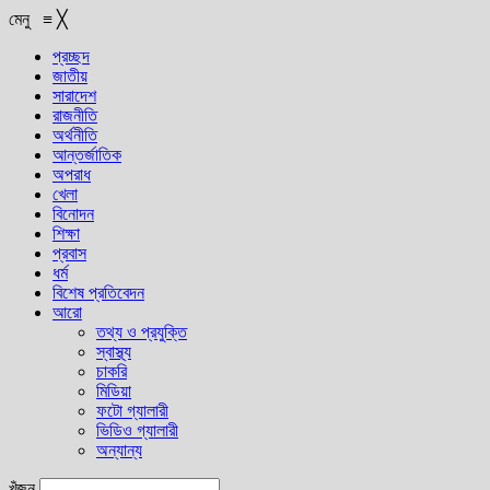
মেনু
≡
╳
প্রচ্ছদ
জাতীয়
সারাদেশ
রাজনীতি
অর্থনীতি
আন্তর্জাতিক
অপরাধ
খেলা
বিনোদন
শিক্ষা
প্রবাস
ধর্ম
বিশেষ প্রতিবেদন
আরো
তথ্য ও প্রযুক্তি
স্বাস্থ্য
চাকরি
মিডিয়া
ফটো গ্যালারী
ভিডিও গ্যালারী
অন্যান্য
খুঁজুন