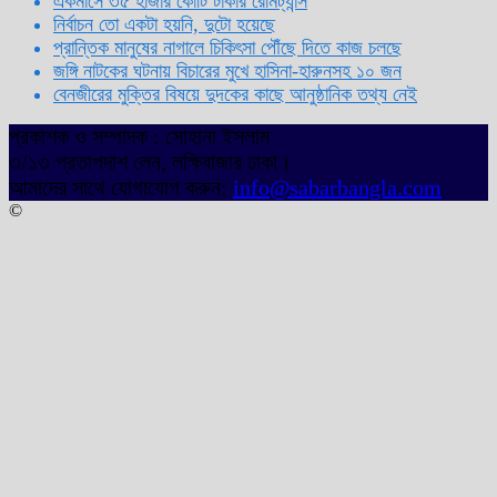
একমাসে ৩৫ হাজার কোটি টাকার রেমিট্যান্স
নির্বাচন তো একটা হয়নি, দুটো হয়েছে
প্রান্তিক মানুষের নাগালে চিকিৎসা পৌঁছে দিতে কাজ চলছে
জঙ্গি নাটকের ঘটনায় বিচারের মুখে হাসিনা-হারুনসহ ১০ জন
বেনজীরের মুক্তির বিষয়ে দুদকের কাছে আনুষ্ঠানিক তথ্য নেই
প্রকাশক ও সম্পাদক : সোহানা ইসলাম
৩/১৩ প্রতাপদাশ লেন, লক্ষিবাজার ঢাকা।
আমাদের সাথে যোগাযোগ করুন:
info@sabarbangla.com
©