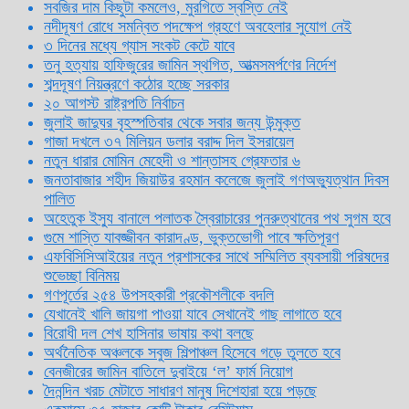
সবজির দাম কিছুটা কমলেও, মুরগিতে স্বস্তি নেই
নদীদূষণ রোধে সমন্বিত পদক্ষেপ গ্রহণে অবহেলার সুযোগ নেই
৩ দিনের মধ্যে গ্যাস সংকট কেটে যাবে
তনু হত্যায় হাফিজুরের জামিন স্থগিত, আত্মসমর্পণের নির্দেশ
শব্দদূষণ নিয়ন্ত্রণে কঠোর হচ্ছে সরকার
২০ আগস্ট রাষ্ট্রপতি নির্বাচন
জুলাই জাদুঘর বৃহস্পতিবার থেকে সবার জন্য উন্মুক্ত
গাজা দখলে ৩৭ মিলিয়ন ডলার বরাদ্দ দিল ইসরায়েল
নতুন ধারার মোমিন মেহেদী ও শান্তাসহ গ্রেফতার ৬
জনতাবাজার শহীদ জিয়াউর রহমান কলেজে জুলাই গণঅভ্যুত্থান দিবস
পালিত
অহেতুক ইস্যু বানালে পলাতক স্বৈরাচারের পুনরুত্থানের পথ সুগম হবে
গুমে শাস্তি যাবজ্জীবন কারাদণ্ড, ভুক্তভোগী পাবে ক্ষতিপূরণ
এফবিসিসিআইয়ের নতুন প্রশাসকের সাথে সম্মিলিত ব্যবসায়ী পরিষদের
শুভেচ্ছা বিনিময়
গণপূর্তের ২৫৪ উপসহকারী প্রকৌশলীকে বদলি
যেখানেই খালি জায়গা পাওয়া যাবে সেখানেই গাছ লাগাতে হবে
বিরোধী দল শেখ হাসিনার ভাষায় কথা বলছে
অর্থনৈতিক অঞ্চলকে সবুজ শিল্পাঞ্চল হিসেবে গড়ে তুলতে হবে
বেনজীরের জামিন বাতিলে দুবাইয়ে ‌‘ল’ ফার্ম নিয়োগ
দৈনন্দিন খরচ মেটাতে সাধারণ মানুষ দিশেহারা হয়ে পড়ছে