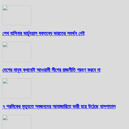
শেখ হাসিনার ভার্চ্যুয়াল বক্তব্যে ভারতের সমর্থন নেই
দেশের মানুষ কখনোই আওয়ামী লীগের রাজনীতি গ্রহণ করবে না
৭ শ্রমিকের মৃত্যুতে স্বজনদের আহাজারিতে ভারী হয়ে উঠেছে হাসপাতাল