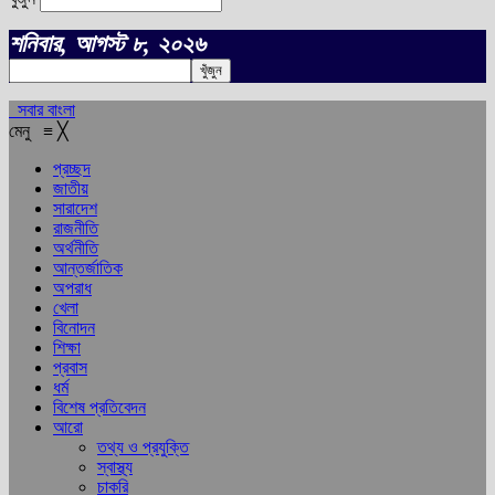
শনিবার, আগস্ট ৮, ২০২৬
সবার বাংলা
মেনু
≡
╳
প্রচ্ছদ
জাতীয়
সারাদেশ
রাজনীতি
অর্থনীতি
আন্তর্জাতিক
অপরাধ
খেলা
বিনোদন
শিক্ষা
প্রবাস
ধর্ম
বিশেষ প্রতিবেদন
আরো
তথ্য ও প্রযুক্তি
স্বাস্থ্য
চাকরি