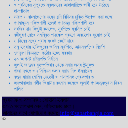
৭ শ্রমিকের মৃত্যুতে স্বজনদের আহাজারিতে ভারী হয়ে উঠেছে
হাসপাতাল
ভারত ও বাংলাদেশের মধ্যে বন্দি বিনিময় চুক্তি উপেক্ষা করা হচ্ছে
গণমাধ্যম শক্তিশালী হলেই গণতন্ত্র শক্তিশালী হবে
সবজির দাম কিছুটা কমলেও, মুরগিতে স্বস্তি নেই
নদীদূষণ রোধে সমন্বিত পদক্ষেপ গ্রহণে অবহেলার সুযোগ নেই
৩ দিনের মধ্যে গ্যাস সংকট কেটে যাবে
তনু হত্যায় হাফিজুরের জামিন স্থগিত, আত্মসমর্পণের নির্দেশ
শব্দদূষণ নিয়ন্ত্রণে কঠোর হচ্ছে সরকার
২০ আগস্ট রাষ্ট্রপতি নির্বাচন
জুলাই জাদুঘর বৃহস্পতিবার থেকে সবার জন্য উন্মুক্ত
গাজা দখলে ৩৭ মিলিয়ন ডলার বরাদ্দ দিল ইসরায়েল
নতুন ধারার মোমিন মেহেদী ও শান্তাসহ গ্রেফতার ৬
জনতাবাজার শহীদ জিয়াউর রহমান কলেজে জুলাই গণঅভ্যুত্থান দিবস
পালিত
প্রকাশক ও সম্পাদক : সোহানা ইসলাম
৩/১৩ প্রতাপদাশ লেন, লক্ষিবাজার ঢাকা।
আমাদের সাথে যোগাযোগ করুন:
info@sabarbangla.com
©