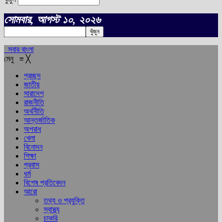
সোমবার, আগস্ট ১০, ২০২৬
সবার বাংলা
মেনু
≡
╳
প্রচ্ছদ
জাতীয়
সারাদেশ
রাজনীতি
অর্থনীতি
আন্তর্জাতিক
অপরাধ
খেলা
বিনোদন
শিক্ষা
প্রবাস
ধর্ম
বিশেষ প্রতিবেদন
আরো
তথ্য ও প্রযুক্তি
স্বাস্থ্য
চাকরি