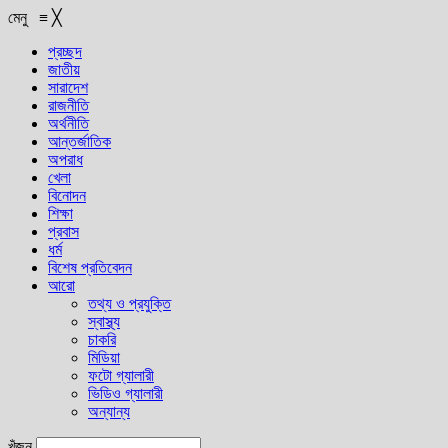
মেনু
≡
╳
প্রচ্ছদ
জাতীয়
সারাদেশ
রাজনীতি
অর্থনীতি
আন্তর্জাতিক
অপরাধ
খেলা
বিনোদন
শিক্ষা
প্রবাস
ধর্ম
বিশেষ প্রতিবেদন
আরো
তথ্য ও প্রযুক্তি
স্বাস্থ্য
চাকরি
মিডিয়া
ফটো গ্যালারী
ভিডিও গ্যালারী
অন্যান্য
খুঁজুন