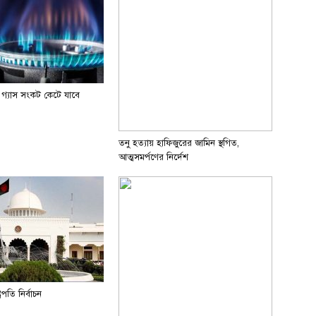
 গ্যাস সংকট কেটে যাবে
তনু হত্যায় হাফিজুরের জামিন স্থগিত,
আত্মসমর্পণের নির্দেশ
রপতি নির্বাচন