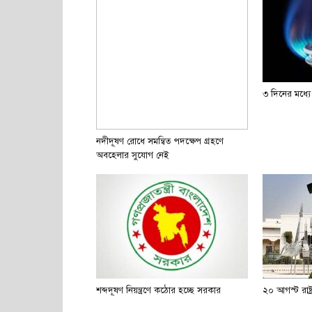
৩ দিনের মধ্যে
নদীদূষণ রোধে সমন্বিত পদক্ষেপ গ্রহণে
অবহেলার সুযোগ নেই
শব্দদূষণ নিয়ন্ত্রণে কঠোর হচ্ছে সরকার
২০ আগস্ট রাষ্ট্