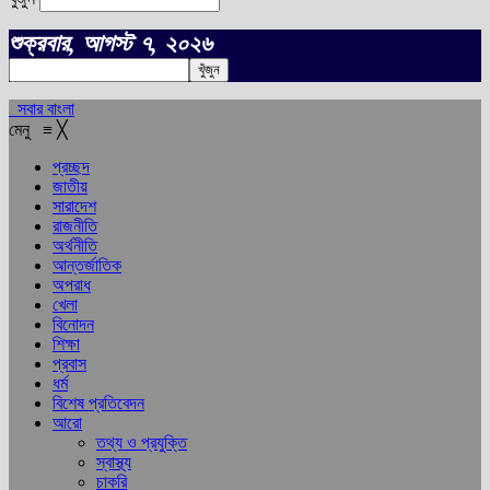
শুক্রবার, আগস্ট ৭, ২০২৬
সবার বাংলা
মেনু
≡
╳
প্রচ্ছদ
জাতীয়
সারাদেশ
রাজনীতি
অর্থনীতি
আন্তর্জাতিক
অপরাধ
খেলা
বিনোদন
শিক্ষা
প্রবাস
ধর্ম
বিশেষ প্রতিবেদন
আরো
তথ্য ও প্রযুক্তি
স্বাস্থ্য
চাকরি