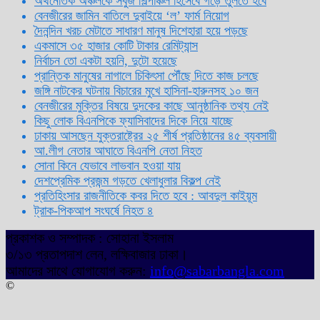
অর্থনৈতিক অঞ্চলকে সবুজ শিল্পাঞ্চল হিসেবে গড়ে তুলতে হবে
বেনজীরের জামিন বাতিলে দুবাইয়ে ‌‘ল’ ফার্ম নিয়োগ
দৈনন্দিন খরচ মেটাতে সাধারণ মানুষ দিশেহারা হয়ে পড়ছে
একমাসে ৩৫ হাজার কোটি টাকার রেমিট্যান্স
নির্বাচন তো একটা হয়নি, দুটো হয়েছে
প্রান্তিক মানুষের নাগালে চিকিৎসা পৌঁছে দিতে কাজ চলছে
জঙ্গি নাটকের ঘটনায় বিচারের মুখে হাসিনা-হারুনসহ ১০ জন
বেনজীরের মুক্তির বিষয়ে দুদকের কাছে আনুষ্ঠানিক তথ্য নেই
কিছু লোক বিএনপিকে ফ্যাসিবাদের দিকে নিয়ে যাচ্ছে
ঢাকায় আসছেন যুক্তরাষ্ট্রের ২৫ শীর্ষ প্রতিষ্ঠানের ৪৫ ব্যবসায়ী
আ.লীগ নেতার আঘাতে বিএনপি নেতা নিহত
সোনা কিনে যেভাবে লাভবান হওয়া যায়
দেশপ্রেমিক প্রজন্ম গড়তে খেলাধুলার বিকল্প নেই
প্রতিহিংসার রাজনীতিকে কবর দিতে হবে : আবদুল কাইয়ূম
ট্রাক-পিকআপ সংঘর্ষে নিহত ৪
প্রকাশক ও সম্পাদক : সোহানা ইসলাম
৩/১৩ প্রতাপদাশ লেন, লক্ষিবাজার ঢাকা।
আমাদের সাথে যোগাযোগ করুন:
info@sabarbangla.com
©