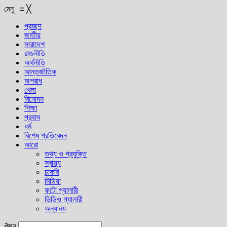
মেনু
≡
╳
প্রচ্ছদ
জাতীয়
সারাদেশ
রাজনীতি
অর্থনীতি
আন্তর্জাতিক
অপরাধ
খেলা
বিনোদন
শিক্ষা
প্রবাস
ধর্ম
বিশেষ প্রতিবেদন
আরো
তথ্য ও প্রযুক্তি
স্বাস্থ্য
চাকরি
মিডিয়া
ফটো গ্যালারী
ভিডিও গ্যালারী
অন্যান্য
খুঁজুন