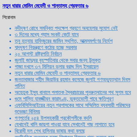
নতুন ধারার মোমিন মেহেদী ও শান্তাসহ গ্রেফতার ৬
শিরোনাম
নদীদূষণ রোধে সমন্বিত পদক্ষেপ গ্রহণে অবহেলার সুযোগ নেই
৩ দিনের মধ্যে গ্যাস সংকট কেটে যাবে
তনু হত্যায় হাফিজুরের জামিন স্থগিত, আত্মসমর্পণের নির্দেশ
শব্দদূষণ নিয়ন্ত্রণে কঠোর হচ্ছে সরকার
২০ আগস্ট রাষ্ট্রপতি নির্বাচন
জুলাই জাদুঘর বৃহস্পতিবার থেকে সবার জন্য উন্মুক্ত
গাজা দখলে ৩৭ মিলিয়ন ডলার বরাদ্দ দিল ইসরায়েল
নতুন ধারার মোমিন মেহেদী ও শান্তাসহ গ্রেফতার ৬
জনতাবাজার শহীদ জিয়াউর রহমান কলেজে জুলাই গণঅভ্যুত্থান দিবস
পালিত
অহেতুক ইস্যু বানালে পলাতক স্বৈরাচারের পুনরুত্থানের পথ সুগম হবে
গুমে শাস্তি যাবজ্জীবন কারাদণ্ড, ভুক্তভোগী পাবে ক্ষতিপূরণ
এফবিসিসিআইয়ের নতুন প্রশাসকের সাথে সম্মিলিত ব্যবসায়ী পরিষদের
শুভেচ্ছা বিনিময়
গণপূর্তের ২৫৪ উপসহকারী প্রকৌশলীকে বদলি
যেখানেই খালি জায়গা পাওয়া যাবে সেখানেই গাছ লাগাতে হবে
বিরোধী দল শেখ হাসিনার ভাষায় কথা বলছে