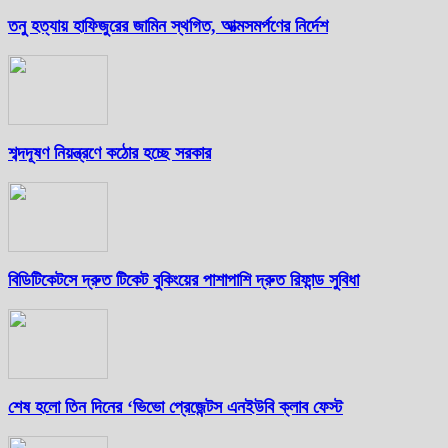
তনু হত্যায় হাফিজুরের জামিন স্থগিত, আত্মসমর্পণের নির্দেশ
শব্দদূষণ নিয়ন্ত্রণে কঠোর হচ্ছে সরকার
বিডিটিকেটসে দ্রুত টিকেট বুকিংয়ের পাশাপাশি দ্রুত রিফান্ড সুবিধা
শেষ হলো তিন দিনের ‘ভিভো প্রেজেন্টস এনইউবি ক্লাব ফেস্ট