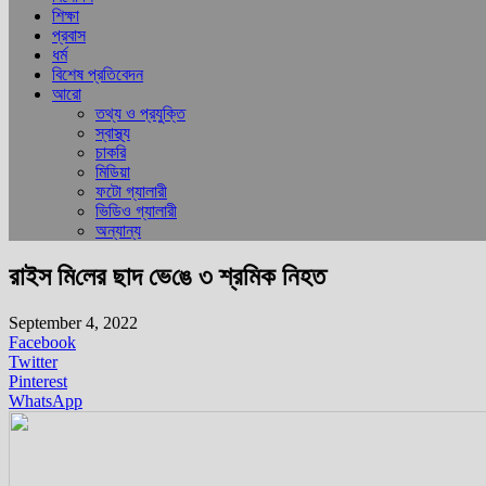
শিক্ষা
প্রবাস
ধর্ম
বিশেষ প্রতিবেদন
আরো
তথ্য ও প্রযুক্তি
স্বাস্থ্য
চাকরি
মিডিয়া
ফটো গ্যালারী
ভিডিও গ্যালারী
অন্যান্য
রাই‌স মি‌লের ছাদ ভে‌ঙে ৩ শ্রমি‌ক নিহত
September 4, 2022
Facebook
Twitter
Pinterest
WhatsApp