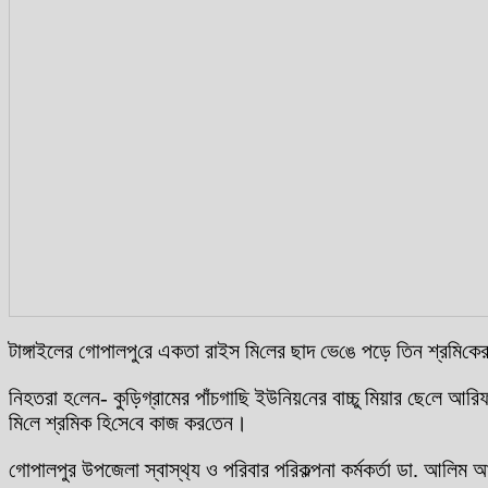
টাঙ্গাইলের গোপালপু‌রে একতা রাইস মি‌লের ছাদ ভে‌ঙে পড়ে তিন শ্রমি‌কে
নিহতরা হ‌লেন- কু‌ড়িগ্রামের পাঁচগা‌ছি ইউনিয়‌নের বাচ্চু মিয়ার ছে‌লে 
মি‌লে শ্রমিক হি‌সে‌বে কাজ কর‌তেন।
গোপালপুর উপজেলা স্বাস্থ‌্য ও প‌রিবার প‌রিকল্পনা কর্মকর্তা ডা. 