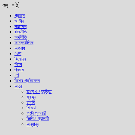
মেনু
≡
╳
প্রচ্ছদ
জাতীয়
সারাদেশ
রাজনীতি
অর্থনীতি
আন্তর্জাতিক
অপরাধ
খেলা
বিনোদন
শিক্ষা
প্রবাস
ধর্ম
বিশেষ প্রতিবেদন
আরো
তথ্য ও প্রযুক্তি
স্বাস্থ্য
চাকরি
মিডিয়া
ফটো গ্যালারী
ভিডিও গ্যালারী
অন্যান্য