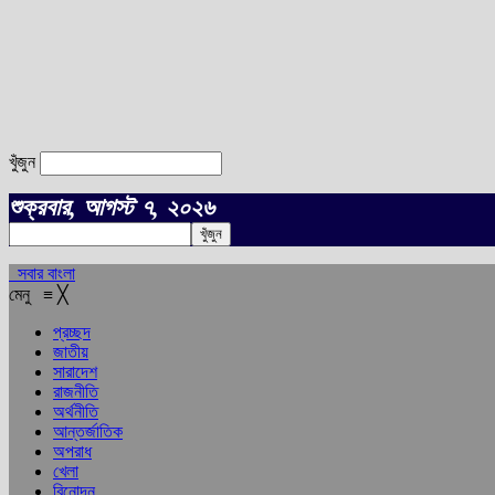
খুঁজুন
শুক্রবার, আগস্ট ৭, ২০২৬
সবার বাংলা
মেনু
≡
╳
প্রচ্ছদ
জাতীয়
সারাদেশ
রাজনীতি
অর্থনীতি
আন্তর্জাতিক
অপরাধ
খেলা
বিনোদন