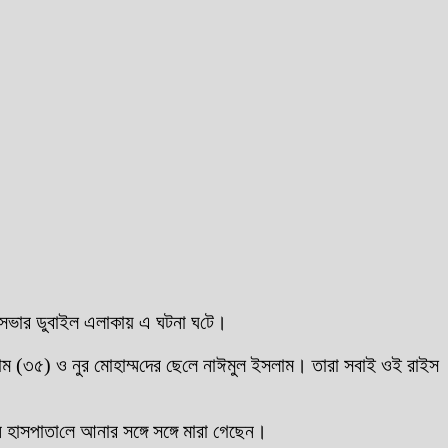
পৌরসভার ডুবাইল এলাকায় এ ঘটনা ঘ‌টে।
ইসলাম (৩৫) ও নুর মোহাম্ম‌দের ছে‌লে নাঈমুল ইসলাম। তারা সবাই ওই রাইস
হাসপাতা‌লে আনার সঙ্গে সঙ্গে মারা গেছেন।