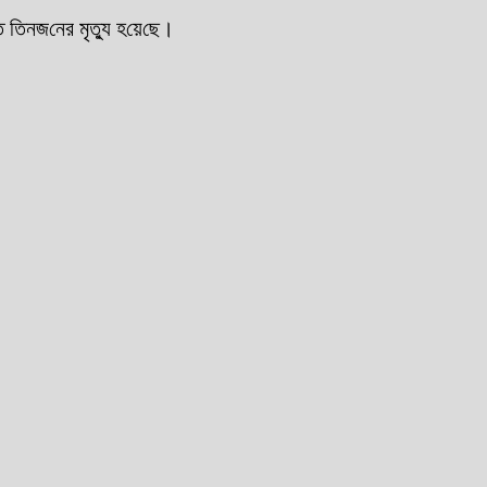
তিনজ‌নের মৃত্যু হ‌য়ে‌ছে।