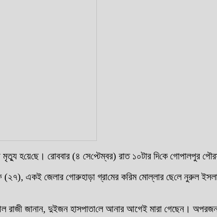
র মৃত্যু হ‌য়ে‌ছে। রোববার (৪ সে‌প্টেম্বর) রা‌ত ১০টার দি‌কে গোপালপুর 
আরিফ (২৭), একই জেলার গোরুহাড়া গ্রা‌মের ক‌রিম মোল্লার ছে‌লে নুরুল 
আলিম আল রাজী জানান, দুইজন হাসপাতা‌লে আনার আগেই মারা গেছেন। অপরজন 