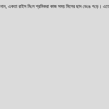
 জানান, একতা রাইস মি‌লে শ্রমিকরা কাজ সময় মিলের ছাদ ভে‌ঙে প‌ড়ে। এতে 