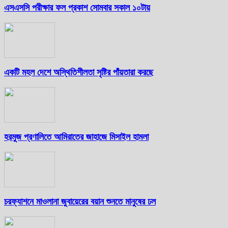
এসএসসি পরীক্ষার ফল প্রকাশ সোমবার সকাল ১০টায়
একটি মহল দেশে অস্থিতিশীলতা সৃষ্টির পাঁয়তারা করছে
হরমুজ প্রণালিতে আমিরাতের জাহাজে মিসাইল হামলা
চরফ্যাশনে মাওলানা জুবায়েরের বয়ান শুনতে মানুষের ঢল