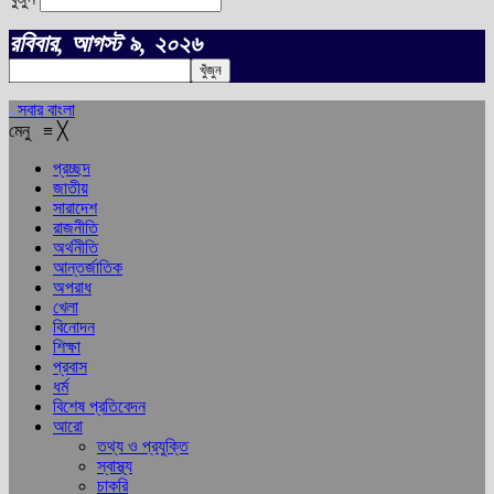
রবিবার, আগস্ট ৯, ২০২৬
সবার বাংলা
মেনু
≡
╳
প্রচ্ছদ
জাতীয়
সারাদেশ
রাজনীতি
অর্থনীতি
আন্তর্জাতিক
অপরাধ
খেলা
বিনোদন
শিক্ষা
প্রবাস
ধর্ম
বিশেষ প্রতিবেদন
আরো
তথ্য ও প্রযুক্তি
স্বাস্থ্য
চাকরি