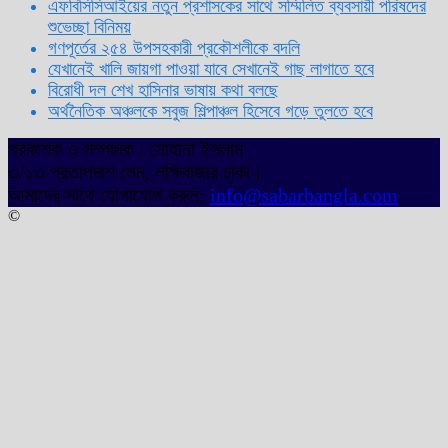
এফবিসিসিআইয়ের নতুন প্রশাসকের সাথে সম্মিলিত ব্যবসায়ী পরিষদের
শুভেচ্ছা বিনিময়
গণপূর্তের ২৫৪ উপসহকারী প্রকৌশলীকে বদলি
যেখানেই খালি জায়গা পাওয়া যাবে সেখানেই গাছ লাগাতে হবে
বিরোধী দল শেখ হাসিনার ভাষায় কথা বলছে
অর্থনৈতিক অঞ্চলকে সবুজ শিল্পাঞ্চল হিসেবে গড়ে তুলতে হবে
প্রকাশক ও সম্পাদক : সোহানা ইসলাম
৩/১৩ প্রতাপদাশ লেন, লক্ষিবাজার ঢাকা।
আমাদের সাথে যোগাযোগ করুন:
info@sabarbangla.com
©