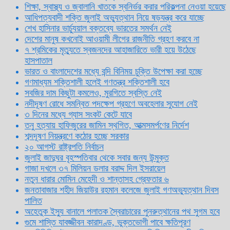
শিক্ষা, স্বাস্থ্য ও জ্বালানি খাতকে স্বনির্ভর করার পরিকল্পনা নেওয়া হয়েছে
আধিপত্যবাদী শক্তি জুলাই অভ্যুত্থান নিয়ে ষড়যন্ত্র করে যাচ্ছে
শেখ হাসিনার ভার্চ্যুয়াল বক্তব্যে ভারতের সমর্থন নেই
দেশের মানুষ কখনোই আওয়ামী লীগের রাজনীতি গ্রহণ করবে না
৭ শ্রমিকের মৃত্যুতে স্বজনদের আহাজারিতে ভারী হয়ে উঠেছে
হাসপাতাল
ভারত ও বাংলাদেশের মধ্যে বন্দি বিনিময় চুক্তি উপেক্ষা করা হচ্ছে
গণমাধ্যম শক্তিশালী হলেই গণতন্ত্র শক্তিশালী হবে
সবজির দাম কিছুটা কমলেও, মুরগিতে স্বস্তি নেই
নদীদূষণ রোধে সমন্বিত পদক্ষেপ গ্রহণে অবহেলার সুযোগ নেই
৩ দিনের মধ্যে গ্যাস সংকট কেটে যাবে
তনু হত্যায় হাফিজুরের জামিন স্থগিত, আত্মসমর্পণের নির্দেশ
শব্দদূষণ নিয়ন্ত্রণে কঠোর হচ্ছে সরকার
২০ আগস্ট রাষ্ট্রপতি নির্বাচন
জুলাই জাদুঘর বৃহস্পতিবার থেকে সবার জন্য উন্মুক্ত
গাজা দখলে ৩৭ মিলিয়ন ডলার বরাদ্দ দিল ইসরায়েল
নতুন ধারার মোমিন মেহেদী ও শান্তাসহ গ্রেফতার ৬
জনতাবাজার শহীদ জিয়াউর রহমান কলেজে জুলাই গণঅভ্যুত্থান দিবস
পালিত
অহেতুক ইস্যু বানালে পলাতক স্বৈরাচারের পুনরুত্থানের পথ সুগম হবে
গুমে শাস্তি যাবজ্জীবন কারাদণ্ড, ভুক্তভোগী পাবে ক্ষতিপূরণ