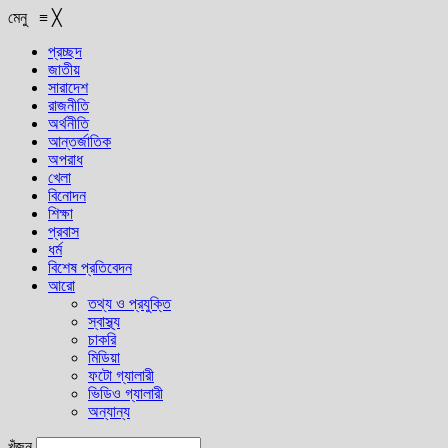
মেনু
≡
╳
প্রচ্ছদ
জাতীয়
সারাদেশ
রাজনীতি
অর্থনীতি
আন্তর্জাতিক
অপরাধ
খেলা
বিনোদন
শিক্ষা
প্রবাস
ধর্ম
বিশেষ প্রতিবেদন
আরো
তথ্য ও প্রযুক্তি
স্বাস্থ্য
চাকরি
মিডিয়া
ফটো গ্যালারী
ভিডিও গ্যালারী
অন্যান্য
খুঁজুন