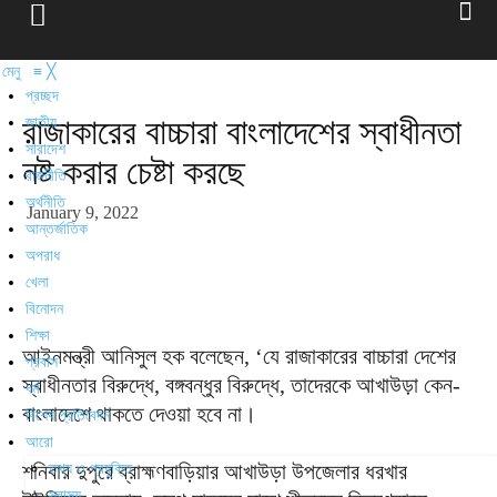
মেনু
≡
╳
প্রচ্ছদ
রাজাকারের বাচ্চারা বাংলাদেশের স্বাধীনতা
জাতীয়
সারাদেশ
নষ্ট করার চেষ্টা করছে
রাজনীতি
অর্থনীতি
January 9, 2022
আন্তর্জাতিক
অপরাধ
খেলা
বিনোদন
শিক্ষা
আইনমন্ত্রী আনিসুল হক বলেছেন, ‘যে রাজাকারের বাচ্চারা দেশের
প্রবাস
স্বাধীনতার বিরুদ্ধে, বঙ্গবন্ধুর বিরুদ্ধে, তাদেরকে আখাউড়া কেন-
ধর্ম
বাংলাদেশে থাকতে দেওয়া হবে না।
বিশেষ প্রতিবেদন
আরো
শনিবার দুপুরে ব্রাহ্মণবাড়িয়ার আখাউড়া উপজেলার ধরখার
তথ্য ও প্রযুক্তি
স্বাস্থ্য