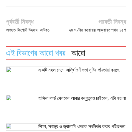
পূর্ববর্তী নিবন্ধ
পরবর্তী নিবন্ধ
অপহৃত কিশোরী উদ্ধার, আটক১
২৪ ঘণ্টায় করোনায় আক্রান্ত প্রায় ১৫শ
এই বিভাগের আরো খবর
আরো
একটি মহল দেশে অস্থিতিশীলতা সৃষ্টির পাঁয়তারা করছে
হাসিনা কার্ড খেলবেন আবার বন্ধুত্বও চাইবেন, এটা হয় না
শিক্ষা, স্বাস্থ্য ও জ্বালানি খাতকে স্বনির্ভর করার পরিকল্পনা