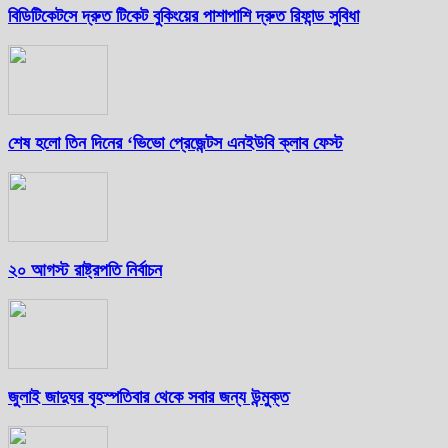
বিডিটিকেটসে দ্রুত টিকেট বুকিংয়ের পাশাপাশি দ্রুত রিফান্ড সুবিধা
শেষ হলো তিন দিনের ‘ভিভো প্রেজেন্টস এনইউবি ক্লাব ফেস্ট
২০ আগস্ট রাষ্ট্রপতি নির্বাচন
জুলাই জাদুঘর বৃহস্পতিবার থেকে সবার জন্য উন্মুক্ত