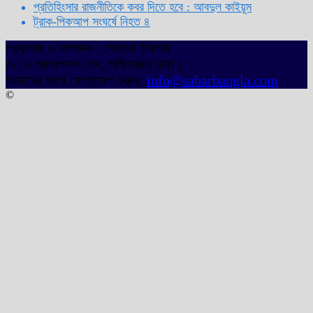
প্রতিহিংসার রাজনীতিকে কবর দিতে হবে : আবদুল কাইয়ূম
ট্রাক-পিকআপ সংঘর্ষে নিহত ৪
প্রকাশক ও সম্পাদক : সোহানা ইসলাম
৩/১৩ প্রতাপদাশ লেন, লক্ষিবাজার ঢাকা।
আমাদের সাথে যোগাযোগ করুন:
info@sabarbangla.com
©