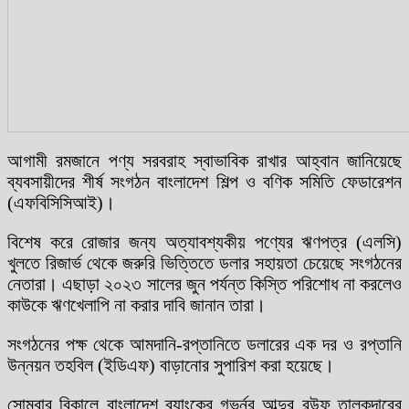
আগামী রমজানে পণ্য সরবরাহ স্বাভাবিক রাখার আহ্বান জানিয়েছে
ব্যবসায়ীদের শীর্ষ সংগঠন বাংলাদেশ শিল্প ও বণিক সমিতি ফেডারেশন
(এফবিসিসিআই)।
বিশেষ করে রোজার জন্য অত্যাবশ্যকীয় পণ্যের ঋণপত্র (এলসি)
খুলতে রিজার্ভ থেকে জরুরি ভিত্তিতে ডলার সহায়তা চেয়েছে সংগঠনের
নেতারা। এছাড়া ২০২৩ সালের জুন পর্যন্ত কিস্তি পরিশোধ না করলেও
কাউকে ঋণখেলাপি না করার দাবি জানান তারা।
সংগঠনের পক্ষ থেকে আমদানি-রপ্তানিতে ডলারের এক দর ও রপ্তানি
উন্নয়ন তহবিল (ইডিএফ) বাড়ানোর সুপারিশ করা হয়েছে।
সোমবার বিকালে বাংলাদেশ ব্যাংকের গভর্নর আব্দুর রউফ তালুকদারের