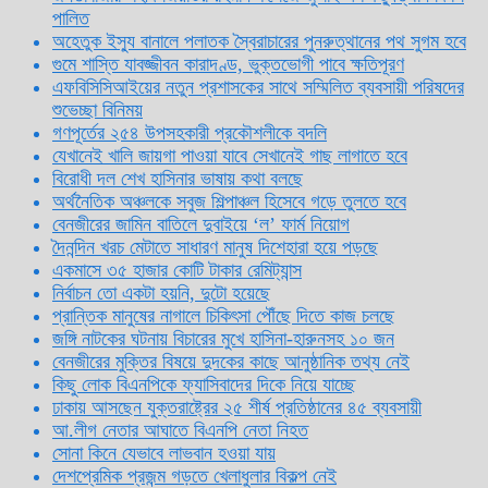
পালিত
অহেতুক ইস্যু বানালে পলাতক স্বৈরাচারের পুনরুত্থানের পথ সুগম হবে
গুমে শাস্তি যাবজ্জীবন কারাদণ্ড, ভুক্তভোগী পাবে ক্ষতিপূরণ
এফবিসিসিআইয়ের নতুন প্রশাসকের সাথে সম্মিলিত ব্যবসায়ী পরিষদের
শুভেচ্ছা বিনিময়
গণপূর্তের ২৫৪ উপসহকারী প্রকৌশলীকে বদলি
যেখানেই খালি জায়গা পাওয়া যাবে সেখানেই গাছ লাগাতে হবে
বিরোধী দল শেখ হাসিনার ভাষায় কথা বলছে
অর্থনৈতিক অঞ্চলকে সবুজ শিল্পাঞ্চল হিসেবে গড়ে তুলতে হবে
বেনজীরের জামিন বাতিলে দুবাইয়ে ‌‘ল’ ফার্ম নিয়োগ
দৈনন্দিন খরচ মেটাতে সাধারণ মানুষ দিশেহারা হয়ে পড়ছে
একমাসে ৩৫ হাজার কোটি টাকার রেমিট্যান্স
নির্বাচন তো একটা হয়নি, দুটো হয়েছে
প্রান্তিক মানুষের নাগালে চিকিৎসা পৌঁছে দিতে কাজ চলছে
জঙ্গি নাটকের ঘটনায় বিচারের মুখে হাসিনা-হারুনসহ ১০ জন
বেনজীরের মুক্তির বিষয়ে দুদকের কাছে আনুষ্ঠানিক তথ্য নেই
কিছু লোক বিএনপিকে ফ্যাসিবাদের দিকে নিয়ে যাচ্ছে
ঢাকায় আসছেন যুক্তরাষ্ট্রের ২৫ শীর্ষ প্রতিষ্ঠানের ৪৫ ব্যবসায়ী
আ.লীগ নেতার আঘাতে বিএনপি নেতা নিহত
সোনা কিনে যেভাবে লাভবান হওয়া যায়
দেশপ্রেমিক প্রজন্ম গড়তে খেলাধুলার বিকল্প নেই