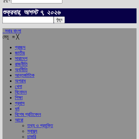
শুক্রবার, আগস্ট ৭, ২০২৬
সবার বাংলা
মেনু
≡
╳
প্রচ্ছদ
জাতীয়
সারাদেশ
রাজনীতি
অর্থনীতি
আন্তর্জাতিক
অপরাধ
খেলা
বিনোদন
শিক্ষা
প্রবাস
ধর্ম
বিশেষ প্রতিবেদন
আরো
তথ্য ও প্রযুক্তি
স্বাস্থ্য
চাকরি