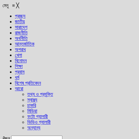
মেনু
≡
╳
প্রচ্ছদ
জাতীয়
সারাদেশ
রাজনীতি
অর্থনীতি
আন্তর্জাতিক
অপরাধ
খেলা
বিনোদন
শিক্ষা
প্রবাস
ধর্ম
বিশেষ প্রতিবেদন
আরো
তথ্য ও প্রযুক্তি
স্বাস্থ্য
চাকরি
মিডিয়া
ফটো গ্যালারী
ভিডিও গ্যালারী
অন্যান্য
খুঁজুন