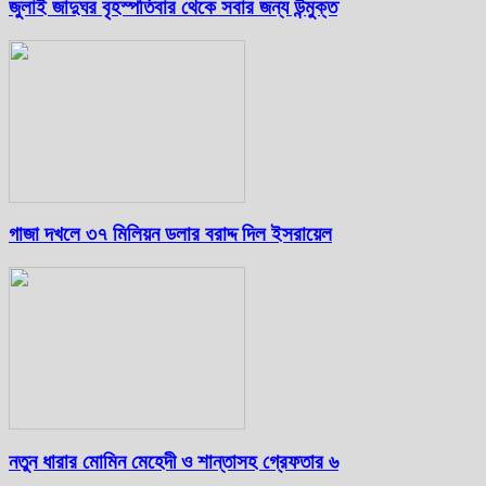
জুলাই জাদুঘর বৃহস্পতিবার থেকে সবার জন্য উন্মুক্ত
গাজা দখলে ৩৭ মিলিয়ন ডলার বরাদ্দ দিল ইসরায়েল
নতুন ধারার মোমিন মেহেদী ও শান্তাসহ গ্রেফতার ৬