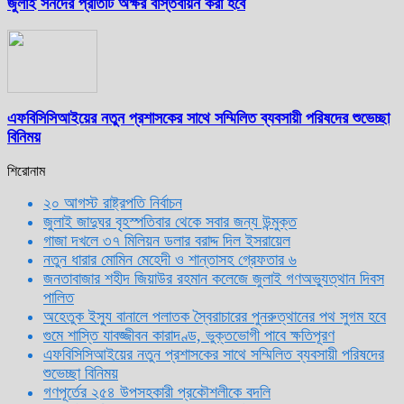
জুলাই সনদের প্রতিটি অক্ষর বাস্তবায়ন করা হবে
এফবিসিসিআইয়ের নতুন প্রশাসকের সাথে সম্মিলিত ব্যবসায়ী পরিষদের শুভেচ্ছা
বিনিময়
শিরোনাম
২০ আগস্ট রাষ্ট্রপতি নির্বাচন
জুলাই জাদুঘর বৃহস্পতিবার থেকে সবার জন্য উন্মুক্ত
গাজা দখলে ৩৭ মিলিয়ন ডলার বরাদ্দ দিল ইসরায়েল
নতুন ধারার মোমিন মেহেদী ও শান্তাসহ গ্রেফতার ৬
জনতাবাজার শহীদ জিয়াউর রহমান কলেজে জুলাই গণঅভ্যুত্থান দিবস
পালিত
অহেতুক ইস্যু বানালে পলাতক স্বৈরাচারের পুনরুত্থানের পথ সুগম হবে
গুমে শাস্তি যাবজ্জীবন কারাদণ্ড, ভুক্তভোগী পাবে ক্ষতিপূরণ
এফবিসিসিআইয়ের নতুন প্রশাসকের সাথে সম্মিলিত ব্যবসায়ী পরিষদের
শুভেচ্ছা বিনিময়
গণপূর্তের ২৫৪ উপসহকারী প্রকৌশলীকে বদলি