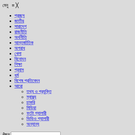
মেনু
≡
╳
প্রচ্ছদ
জাতীয়
সারাদেশ
রাজনীতি
অর্থনীতি
আন্তর্জাতিক
অপরাধ
খেলা
বিনোদন
শিক্ষা
প্রবাস
ধর্ম
বিশেষ প্রতিবেদন
আরো
তথ্য ও প্রযুক্তি
স্বাস্থ্য
চাকরি
মিডিয়া
ফটো গ্যালারী
ভিডিও গ্যালারী
অন্যান্য
খুঁজুন