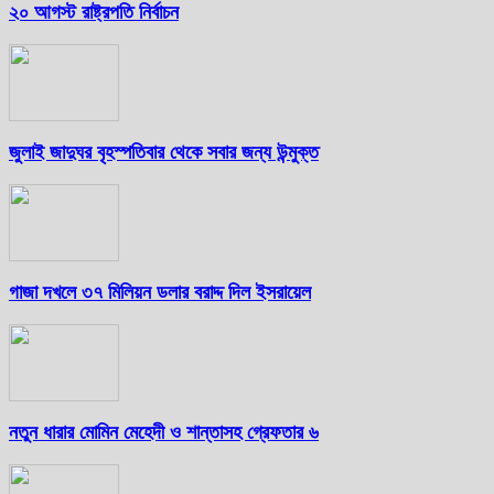
২০ আগস্ট রাষ্ট্রপতি নির্বাচন
জুলাই জাদুঘর বৃহস্পতিবার থেকে সবার জন্য উন্মুক্ত
গাজা দখলে ৩৭ মিলিয়ন ডলার বরাদ্দ দিল ইসরায়েল
নতুন ধারার মোমিন মেহেদী ও শান্তাসহ গ্রেফতার ৬