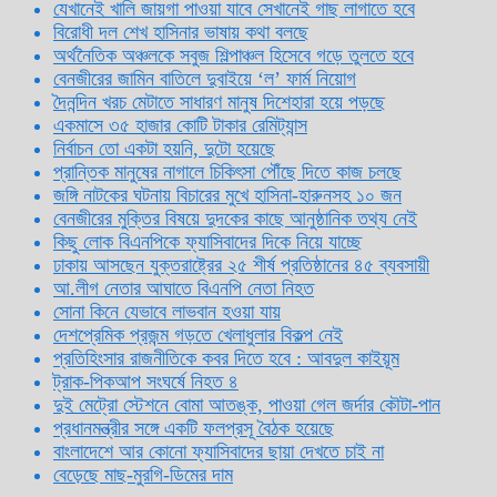
যেখানেই খালি জায়গা পাওয়া যাবে সেখানেই গাছ লাগাতে হবে
বিরোধী দল শেখ হাসিনার ভাষায় কথা বলছে
অর্থনৈতিক অঞ্চলকে সবুজ শিল্পাঞ্চল হিসেবে গড়ে তুলতে হবে
বেনজীরের জামিন বাতিলে দুবাইয়ে ‌‘ল’ ফার্ম নিয়োগ
দৈনন্দিন খরচ মেটাতে সাধারণ মানুষ দিশেহারা হয়ে পড়ছে
একমাসে ৩৫ হাজার কোটি টাকার রেমিট্যান্স
নির্বাচন তো একটা হয়নি, দুটো হয়েছে
প্রান্তিক মানুষের নাগালে চিকিৎসা পৌঁছে দিতে কাজ চলছে
জঙ্গি নাটকের ঘটনায় বিচারের মুখে হাসিনা-হারুনসহ ১০ জন
বেনজীরের মুক্তির বিষয়ে দুদকের কাছে আনুষ্ঠানিক তথ্য নেই
কিছু লোক বিএনপিকে ফ্যাসিবাদের দিকে নিয়ে যাচ্ছে
ঢাকায় আসছেন যুক্তরাষ্ট্রের ২৫ শীর্ষ প্রতিষ্ঠানের ৪৫ ব্যবসায়ী
আ.লীগ নেতার আঘাতে বিএনপি নেতা নিহত
সোনা কিনে যেভাবে লাভবান হওয়া যায়
দেশপ্রেমিক প্রজন্ম গড়তে খেলাধুলার বিকল্প নেই
প্রতিহিংসার রাজনীতিকে কবর দিতে হবে : আবদুল কাইয়ূম
ট্রাক-পিকআপ সংঘর্ষে নিহত ৪
দুই মেট্রো স্টেশনে বোমা আতঙ্ক, পাওয়া গেল জর্দার কৌটা-পান
প্রধানমন্ত্রীর সঙ্গে একটি ফলপ্রসূ বৈঠক হয়েছে
বাংলাদেশে আর কোনো ফ্যাসিবাদের ছায়া দেখতে চাই না
বেড়েছে মাছ-মুরগি-ডিমের দাম