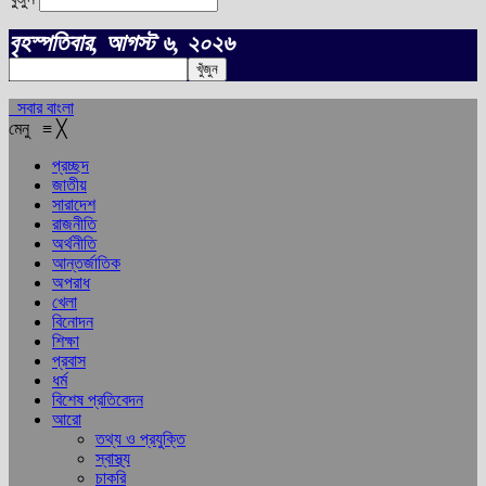
বৃহস্পতিবার, আগস্ট ৬, ২০২৬
সবার বাংলা
মেনু
≡
╳
প্রচ্ছদ
জাতীয়
সারাদেশ
রাজনীতি
অর্থনীতি
আন্তর্জাতিক
অপরাধ
খেলা
বিনোদন
শিক্ষা
প্রবাস
ধর্ম
বিশেষ প্রতিবেদন
আরো
তথ্য ও প্রযুক্তি
স্বাস্থ্য
চাকরি