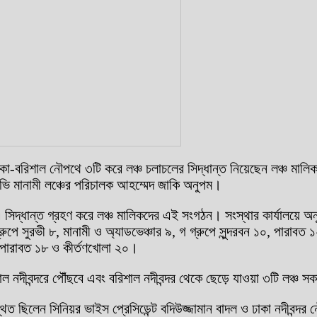
ঢাকা-বরিশাল নৌপথে ৩টি করে লঞ্চ চলাচলের সিদ্ধান্ত নিয়েছেন লঞ্চ মাল
 এমভি মানামী লঞ্চের পরিচালক আহম্মেদ জাকি অনুপম।
িদ্ধান্ত গ্রহণ করে লঞ্চ মালিকদের এই সংগঠন। সংস্থার কার্যালয়ে অনুষ
রুপে সুরভী ৮, মানামী ও অ্যাডভেঞ্চার ৯, গ গ্রুপে সুন্দরবন ১০, পারাবত
৯, পারাবত ১৮ ও কীর্তণখোলা ২০।
ল নদীবন্দরে পৌঁছবে এবং বরিশাল নদীবন্দর থেকে ছেড়ে যাওয়া ৩টি লঞ্চ স
স্থিত ছিলেন সিনিয়র ভাইস প্রেসিডেন্ট বদিউজ্জামান বাদল ও ঢাকা নদীবন্