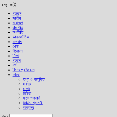
মেনু
≡
╳
প্রচ্ছদ
জাতীয়
সারাদেশ
রাজনীতি
অর্থনীতি
আন্তর্জাতিক
অপরাধ
খেলা
বিনোদন
শিক্ষা
প্রবাস
ধর্ম
বিশেষ প্রতিবেদন
আরো
তথ্য ও প্রযুক্তি
স্বাস্থ্য
চাকরি
মিডিয়া
ফটো গ্যালারী
ভিডিও গ্যালারী
অন্যান্য
খুঁজুন