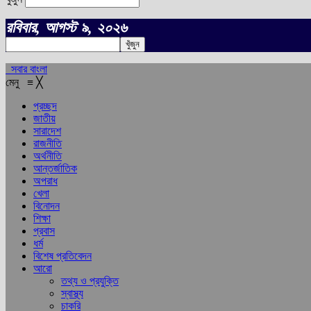
রবিবার, আগস্ট ৯, ২০২৬
সবার বাংলা
মেনু
≡
╳
প্রচ্ছদ
জাতীয়
সারাদেশ
রাজনীতি
অর্থনীতি
আন্তর্জাতিক
অপরাধ
খেলা
বিনোদন
শিক্ষা
প্রবাস
ধর্ম
বিশেষ প্রতিবেদন
আরো
তথ্য ও প্রযুক্তি
স্বাস্থ্য
চাকরি