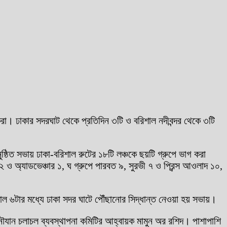
িকরা। ঢাকার সদরঘাট থেকে প্রতিদিন ৩টি ও বরিশাল নদীবন্দর থেকে ৩টি
্ঠিত সভায় ঢাকা-বরিশাল রুটের ১৮টি লঞ্চকে ছয়টি গ্রুপে ভাগ করা
 ১২ ও অ্যাডভেঞ্চার ১, ঘ গ্রুপে পারবত ৯, সুরভী ৭ ও প্রিন্স আওলাদ ১০,
কাল ৬টার মধ্যে ঢাকা সদর ঘাটে পৌঁছানোর সিদ্ধান্ত নেওয়া হয় সভায়।
দর নৌযান চলাচল ব্যবস্থাপনা কমিটির আহ্বায়ক মামুন অর রশিদ। পাশাপাশি