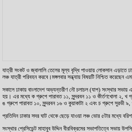
যাত্রী সংকট ও জ্বালালি তেলের মূল্য বৃদ্ধি পাওয়ায় লোকসান এড়াতে 
লঞ্চ যাত্রী পরিবহন করবে।মঙ্গলবার সন্ধ্যায় বিষয়টি নিশ্চিত করেছেন
সকালে ঢাকায় বাংলাদেশ অভ্যন্তরীণ নৌ চলাচল (যাপ) সংস্থার সভায় এ স
হয়। এর মধ্যে ক গ্রুপে পারাবত ১১, সুন্দরবন ১১ ও কীর্তণখোলা ২, খ গ্
ঙ গ্রুপে পারাবত ১০, সুন্দরবন ১৬ ও কুয়াকাটা ২ এবং চ গ্রুপে সুরভী 
প্রতিদিন ঢাকার সদর ঘাট থেকে ছেড়ে যাওয়া লঞ্চ ভোর ৫টার মধ্যে বরিশা
সংস্থার প্রেসিডেন্ট মাহাবুব উদ্দিন বীরবিক্রমের সভাপতিত্বে সভায় উপ