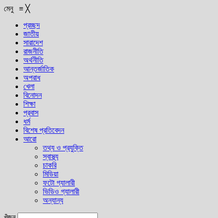
মেনু
≡
╳
প্রচ্ছদ
জাতীয়
সারাদেশ
রাজনীতি
অর্থনীতি
আন্তর্জাতিক
অপরাধ
খেলা
বিনোদন
শিক্ষা
প্রবাস
ধর্ম
বিশেষ প্রতিবেদন
আরো
তথ্য ও প্রযুক্তি
স্বাস্থ্য
চাকরি
মিডিয়া
ফটো গ্যালারী
ভিডিও গ্যালারী
অন্যান্য
খুঁজুন