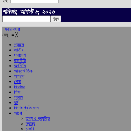
শনিবার, আগস্ট ৮, ২০২৬
সবার বাংলা
মেনু
≡
╳
প্রচ্ছদ
জাতীয়
সারাদেশ
রাজনীতি
অর্থনীতি
আন্তর্জাতিক
অপরাধ
খেলা
বিনোদন
শিক্ষা
প্রবাস
ধর্ম
বিশেষ প্রতিবেদন
আরো
তথ্য ও প্রযুক্তি
স্বাস্থ্য
চাকরি