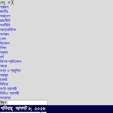
মেনু
≡
╳
প্রচ্ছদ
জাতীয়
সারাদেশ
রাজনীতি
অর্থনীতি
আন্তর্জাতিক
অপরাধ
খেলা
বিনোদন
শিক্ষা
প্রবাস
ধর্ম
বিশেষ প্রতিবেদন
আরো
তথ্য ও প্রযুক্তি
স্বাস্থ্য
চাকরি
মিডিয়া
ফটো গ্যালারী
ভিডিও গ্যালারী
অন্যান্য
খুঁজুন
শনিবার, আগস্ট ৮, ২০২৬