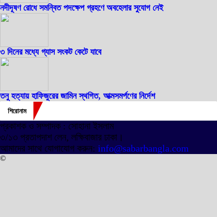
নদীদূষণ রোধে সমন্বিত পদক্ষেপ গ্রহণে অবহেলার সুযোগ নেই
৩ দিনের মধ্যে গ্যাস সংকট কেটে যাবে
তনু হত্যায় হাফিজুরের জামিন স্থগিত, আত্মসমর্পণের নির্দেশ
শিরোনাম
প্রকাশক ও সম্পাদক : সোহানা ইসলাম
৩/১৩ প্রতাপদাশ লেন, লক্ষিবাজার ঢাকা।
আমাদের সাথে যোগাযোগ করুন:
info@sabarbangla.com
©