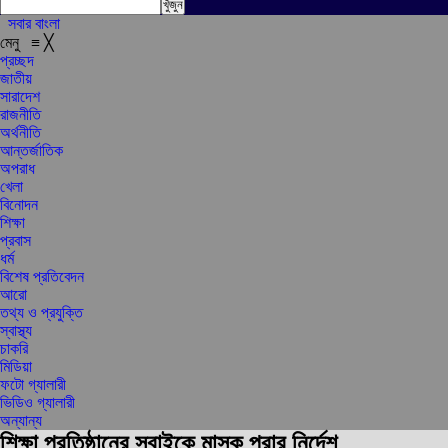
সবার বাংলা
মেনু
≡
╳
প্রচ্ছদ
জাতীয়
সারাদেশ
রাজনীতি
অর্থনীতি
আন্তর্জাতিক
অপরাধ
খেলা
বিনোদন
শিক্ষা
প্রবাস
ধর্ম
বিশেষ প্রতিবেদন
আরো
তথ্য ও প্রযুক্তি
স্বাস্থ্য
চাকরি
মিডিয়া
ফটো গ্যালারী
ভিডিও গ্যালারী
অন্যান্য
শিক্ষা প্রতিষ্ঠানের সবাইকে মাস্ক পরার নির্দেশ