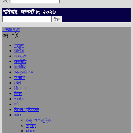
শনিবার, আগস্ট ৮, ২০২৬
সবার বাংলা
মেনু
≡
╳
প্রচ্ছদ
জাতীয়
সারাদেশ
রাজনীতি
অর্থনীতি
আন্তর্জাতিক
অপরাধ
খেলা
বিনোদন
শিক্ষা
প্রবাস
ধর্ম
বিশেষ প্রতিবেদন
আরো
তথ্য ও প্রযুক্তি
স্বাস্থ্য
চাকরি