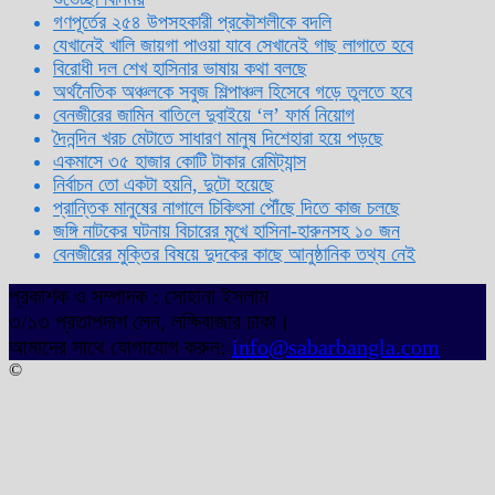
গণপূর্তের ২৫৪ উপসহকারী প্রকৌশলীকে বদলি
যেখানেই খালি জায়গা পাওয়া যাবে সেখানেই গাছ লাগাতে হবে
বিরোধী দল শেখ হাসিনার ভাষায় কথা বলছে
অর্থনৈতিক অঞ্চলকে সবুজ শিল্পাঞ্চল হিসেবে গড়ে তুলতে হবে
বেনজীরের জামিন বাতিলে দুবাইয়ে ‌‘ল’ ফার্ম নিয়োগ
দৈনন্দিন খরচ মেটাতে সাধারণ মানুষ দিশেহারা হয়ে পড়ছে
একমাসে ৩৫ হাজার কোটি টাকার রেমিট্যান্স
নির্বাচন তো একটা হয়নি, দুটো হয়েছে
প্রান্তিক মানুষের নাগালে চিকিৎসা পৌঁছে দিতে কাজ চলছে
জঙ্গি নাটকের ঘটনায় বিচারের মুখে হাসিনা-হারুনসহ ১০ জন
বেনজীরের মুক্তির বিষয়ে দুদকের কাছে আনুষ্ঠানিক তথ্য নেই
প্রকাশক ও সম্পাদক : সোহানা ইসলাম
৩/১৩ প্রতাপদাশ লেন, লক্ষিবাজার ঢাকা।
আমাদের সাথে যোগাযোগ করুন:
info@sabarbangla.com
©