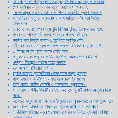
আধিপত্যবাদী শক্তি জুলাই অভ্যুত্থান নিয়ে ষড়যন্ত্র করে যাচ্ছে
শেখ হাসিনার ভার্চ্যুয়াল বক্তব্যে ভারতের সমর্থন নেই
দেশের মানুষ কখনোই আওয়ামী লীগের রাজনীতি গ্রহণ করবে না
৭ শ্রমিকের মৃত্যুতে স্বজনদের আহাজারিতে ভারী হয়ে উঠেছে
হাসপাতাল
ভারত ও বাংলাদেশের মধ্যে বন্দি বিনিময় চুক্তি উপেক্ষা করা হচ্ছে
গণমাধ্যম শক্তিশালী হলেই গণতন্ত্র শক্তিশালী হবে
সবজির দাম কিছুটা কমলেও, মুরগিতে স্বস্তি নেই
নদীদূষণ রোধে সমন্বিত পদক্ষেপ গ্রহণে অবহেলার সুযোগ নেই
৩ দিনের মধ্যে গ্যাস সংকট কেটে যাবে
তনু হত্যায় হাফিজুরের জামিন স্থগিত, আত্মসমর্পণের নির্দেশ
শব্দদূষণ নিয়ন্ত্রণে কঠোর হচ্ছে সরকার
২০ আগস্ট রাষ্ট্রপতি নির্বাচন
জুলাই জাদুঘর বৃহস্পতিবার থেকে সবার জন্য উন্মুক্ত
গাজা দখলে ৩৭ মিলিয়ন ডলার বরাদ্দ দিল ইসরায়েল
নতুন ধারার মোমিন মেহেদী ও শান্তাসহ গ্রেফতার ৬
জনতাবাজার শহীদ জিয়াউর রহমান কলেজে জুলাই গণঅভ্যুত্থান দিবস
পালিত
অহেতুক ইস্যু বানালে পলাতক স্বৈরাচারের পুনরুত্থানের পথ সুগম হবে
গুমে শাস্তি যাবজ্জীবন কারাদণ্ড, ভুক্তভোগী পাবে ক্ষতিপূরণ
এফবিসিসিআইয়ের নতুন প্রশাসকের সাথে সম্মিলিত ব্যবসায়ী পরিষদের
শুভেচ্ছা বিনিময়