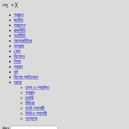
মেনু
≡
╳
প্রচ্ছদ
জাতীয়
সারাদেশ
রাজনীতি
অর্থনীতি
আন্তর্জাতিক
অপরাধ
খেলা
বিনোদন
শিক্ষা
প্রবাস
ধর্ম
বিশেষ প্রতিবেদন
আরো
তথ্য ও প্রযুক্তি
স্বাস্থ্য
চাকরি
মিডিয়া
ফটো গ্যালারী
ভিডিও গ্যালারী
অন্যান্য
খুঁজুন