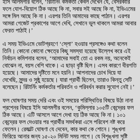
ইসি আলমগীর বলেন, ‘রিটার্নিং কর্মকর্তা কেবল দেখেন যে, বেসরকারি
ফলে যোগ-বিয়োগ ঠিক আছে কি না, সবার সই আছে কি না, ইভিএমের
সঙ্গে মিল আছে কি না। এরপর তিনি আমাদের কাছে পাঠান। এরপর
আমরা গেজেট প্রকাশের আগে দেখি, সেখানে ভুল থাকলে আমরা আবার
ফেরত পাঠাই।’
এ সময় ইভিএমে ভোটগ্রহণে ‘স্লো’ হওয়ার প্রসঙ্গেও কথা বলেন
তিনি। কোনো কোনো ক্ষেত্রে কিছু সমস্যা হয়েছে উল্লেখ করে এই
নির্বাচন কমিশনার বলেন, ‘আমাদের সবাই তো এ রকম নয়, অনেকেই
বোঝেন না, বয়স বেশি থাকে। এ ছাড়া বৃষ্টি ছিল। এসব কারণে ধীরগতি
হয়েছে। আমাদের দৃষ্টিতে মনে হয়নি। আপনাদের চোখ দিয়ে যা
দেখেছি, সুন্দর ও সুষ্ঠু হয়েছে। যারা প্রার্থী ছিলেন, তারাও কিন্তু সেটি
বলেছেন। রিটার্নিং কর্মকর্তার পরিবর্তন ও পরিবর্ধন করার সুযোগ নেই।’
ফল ঘোষণার সময় দেরি এবং ওই সময়ের পরিস্থিতির বিষয়ে উঠা নানা
প্রশ্নের বিষয়ে ইসি আলমগীর বলেন, ‘কুমিল্লার ১০৫টি কেন্দ্রের ফল
ঠিক আছে। এটি আসলে আগে দেখা হয় ঠিক আছে কি না। ১০১
কেন্দ্রের ফল দেওয়ার পর প্রার্থীর সমর্থকরা এসে পরিবেশ নষ্ট করে
ফেলেন। রেজাল্ট ঘোষণা যে দেবেন, কার কথা কে শোনে। শৃঙ্খলা
ফিরিয়ে আনার জন্য ১৫-২০ মিনিট সময় লাগে। যে বিশৃঙ্খলা সৃষ্টি