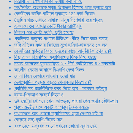
বিরোধী দল শেখ হাসিনার ভাষায় কথা বলছে
অর্থনৈতিক অঞ্চলকে সবুজ শিল্পাঞ্চল হিসেবে গড়ে তুলতে হবে
বেনজীরের জামিন বাতিলে দুবাইয়ে ‌‘ল’ ফার্ম নিয়োগ
দৈনন্দিন খরচ মেটাতে সাধারণ মানুষ দিশেহারা হয়ে পড়ছে
একমাসে ৩৫ হাজার কোটি টাকার রেমিট্যান্স
নির্বাচন তো একটা হয়নি, দুটো হয়েছে
প্রান্তিক মানুষের নাগালে চিকিৎসা পৌঁছে দিতে কাজ চলছে
জঙ্গি নাটকের ঘটনায় বিচারের মুখে হাসিনা-হারুনসহ ১০ জন
বেনজীরের মুক্তির বিষয়ে দুদকের কাছে আনুষ্ঠানিক তথ্য নেই
কিছু লোক বিএনপিকে ফ্যাসিবাদের দিকে নিয়ে যাচ্ছে
ঢাকায় আসছেন যুক্তরাষ্ট্রের ২৫ শীর্ষ প্রতিষ্ঠানের ৪৫ ব্যবসায়ী
আ.লীগ নেতার আঘাতে বিএনপি নেতা নিহত
সোনা কিনে যেভাবে লাভবান হওয়া যায়
দেশপ্রেমিক প্রজন্ম গড়তে খেলাধুলার বিকল্প নেই
প্রতিহিংসার রাজনীতিকে কবর দিতে হবে : আবদুল কাইয়ূম
ট্রাক-পিকআপ সংঘর্ষে নিহত ৪
দুই মেট্রো স্টেশনে বোমা আতঙ্ক, পাওয়া গেল জর্দার কৌটা-পান
প্রধানমন্ত্রীর সঙ্গে একটি ফলপ্রসূ বৈঠক হয়েছে
বাংলাদেশে আর কোনো ফ্যাসিবাদের ছায়া দেখতে চাই না
বেড়েছে মাছ-মুরগি-ডিমের দাম
বাংলাদেশে উগ্রবাদ ও মৌলবাদের কোনো স্থান নেই