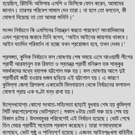
হয়েছিল, রিটার্নিং অফিসার এসপি ও ডিসিকে ফোন করেন, আমাদের
জানান। তারপর পরিবেশ সামাল দেন তারা। না হলে তো বলতেন, কী
ঘোষণা দিয়েছে তা তো আমরা শুনিনি।’
সংসদ নির্বাচনে কি এমপিদের নিয়ন্ত্রণ করতে পারবেন? সাংবাদিকদের
এমন প্রশ্নের জবাবে তিনি বলেন, ‘আইন আইনের জায়গায় থাকবে।
আইন যতদিন পরিবর্তন না হচ্ছে যখন প্রয়োজন হবে, তখন দেখব।’
প্রসঙ্গত, কুসিক নির্বাচনে ফল ঘোষণার শেষ সময়ে এসে আওয়ামী লীগের
প্রার্থী আরফানুল হক রিফাত ও স্বতন্ত্র প্রার্থী মনিরুল হক সাক্কুর
সমর্থকদের মধ্যে ব্যাপক হট্টগোল শুরু হয়। ফল ঘোষণার আগে দুই
প্রার্থীরই জয়ী হওয়ার গুজব ছড়িয়ে এই হট্টগোল হয়। এ কারণে
কুমিল্লা জেলা শিল্পকলা একাডেমি মিলনায়তন থেকে নির্বাচনের ফলাফল
ঘোষণা প্রায় এক ঘণ্টা বন্ধ রাখা হয়।
উল্লেখযোগ্য কোনো সংঘাত-সহিংসতা ছাড়াই বুধবার শেষ হয় কুমিল্লা
সিটি করপোরেশনের ভোটগ্রহণ। সকাল ৮টায় ভোট শুরু হয়ে শেষ হয়
বিকাল ৪টায়। উৎসবমুখর পরিবেশেই এই নির্বাচন হয়েছে। ভোট শেষে
তিন মেয়র প্রার্থীই সন্তোষ প্রকাশ করেছেন। তারা গণমাধ্যমকে
বলেছেন, ভোট সুষ্ঠু ও শান্তিপূর্ণ হয়েছে। এজন্য আইনশৃঙ্খলা বাহিনীর