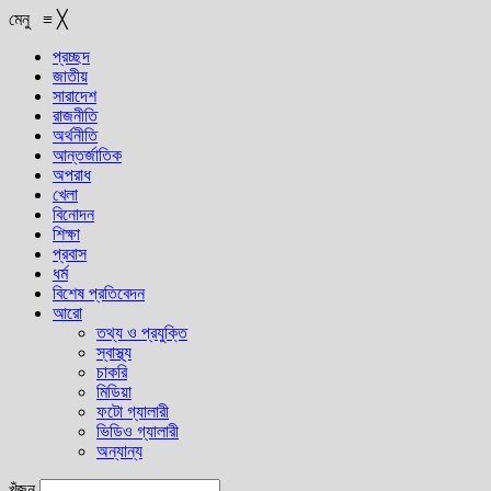
মেনু
≡
╳
প্রচ্ছদ
জাতীয়
সারাদেশ
রাজনীতি
অর্থনীতি
আন্তর্জাতিক
অপরাধ
খেলা
বিনোদন
শিক্ষা
প্রবাস
ধর্ম
বিশেষ প্রতিবেদন
আরো
তথ্য ও প্রযুক্তি
স্বাস্থ্য
চাকরি
মিডিয়া
ফটো গ্যালারী
ভিডিও গ্যালারী
অন্যান্য
খুঁজুন