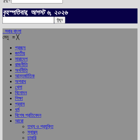
বৃহস্পতিবার, আগস্ট ৬, ২০২৬
সবার বাংলা
মেনু
≡
╳
প্রচ্ছদ
জাতীয়
সারাদেশ
রাজনীতি
অর্থনীতি
আন্তর্জাতিক
অপরাধ
খেলা
বিনোদন
শিক্ষা
প্রবাস
ধর্ম
বিশেষ প্রতিবেদন
আরো
তথ্য ও প্রযুক্তি
স্বাস্থ্য
চাকরি