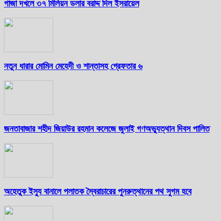
গাজা দখলে ৩৭ মিলিয়ন ডলার বরাদ্দ দিল ইসরায়েল
নতুন ধারার মোমিন মেহেদী ও শান্তাসহ গ্রেফতার ৬
জনতাবাজার শহীদ জিয়াউর রহমান কলেজে জুলাই গণঅভ্যুত্থান দিবস পালিত
অহেতুক ইস্যু বানালে পলাতক স্বৈরাচারের পুনরুত্থানের পথ সুগম হবে