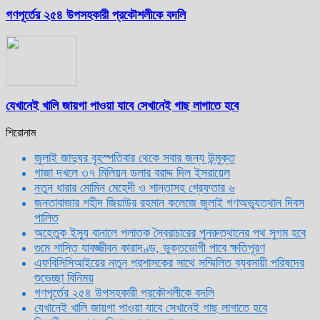
গণপূর্তের ২৫৪ উপসহকারী প্রকৌশলীকে বদলি
যেখানেই খালি জায়গা পাওয়া যাবে সেখানেই গাছ লাগাতে হবে
শিরোনাম
জুলাই জাদুঘর বৃহস্পতিবার থেকে সবার জন্য উন্মুক্ত
গাজা দখলে ৩৭ মিলিয়ন ডলার বরাদ্দ দিল ইসরায়েল
নতুন ধারার মোমিন মেহেদী ও শান্তাসহ গ্রেফতার ৬
জনতাবাজার শহীদ জিয়াউর রহমান কলেজে জুলাই গণঅভ্যুত্থান দিবস
পালিত
অহেতুক ইস্যু বানালে পলাতক স্বৈরাচারের পুনরুত্থানের পথ সুগম হবে
গুমে শাস্তি যাবজ্জীবন কারাদণ্ড, ভুক্তভোগী পাবে ক্ষতিপূরণ
এফবিসিসিআইয়ের নতুন প্রশাসকের সাথে সম্মিলিত ব্যবসায়ী পরিষদের
শুভেচ্ছা বিনিময়
গণপূর্তের ২৫৪ উপসহকারী প্রকৌশলীকে বদলি
যেখানেই খালি জায়গা পাওয়া যাবে সেখানেই গাছ লাগাতে হবে