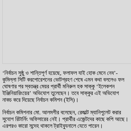
‘নির্বাচন সুষ্ঠু ও শান্তিপূর্ণ হয়েছে, ফলাফল যাই হোক মেনে নেব’-
কুমিল্লা সিটি করপোরেশনের ভোটগ্রহণ শেষে এমন কথা বললেও ফল
ঘোষণার পর স্বতন্ত্র মেয়র প্রার্থী মনিরুল হক সাক্কু ‘ইলেকশন
ইঞ্জিনিয়ারিংয়ের’ অভিযোগ তুলেছেন। তবে সাক্কুর এই অভিযোগ
নাকচ করে দিয়েছে নির্বাচন কমিশন (ইসি)।
নির্বাচন কমিশনার মো. আলমগীর বলেছেন, রেজাল্ট ম্যানিপুলেট করার
সুযোগ রিটার্নিং অফিসারের নেই। প্রার্থীর এজেন্টদের কাছে কপি আছে।
এরপরও কারো সন্দেহ থাকলে ট্রাইব্যুনালে যেতে পারেন।