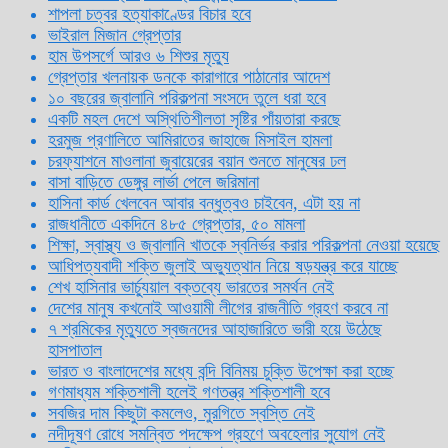
শাপলা চত্বর হত্যাকাণ্ডের বিচার হবে
ভাইরাল মিজান গ্রেপ্তার
হাম উপসর্গে আরও ৬ শিশুর মৃত্যু
গ্রেপ্তার খলনায়ক ডনকে কারাগারে পাঠানোর আদেশ
১০ বছরের জ্বালানি পরিকল্পনা সংসদে তুলে ধরা হবে
একটি মহল দেশে অস্থিতিশীলতা সৃষ্টির পাঁয়তারা করছে
হরমুজ প্রণালিতে আমিরাতের জাহাজে মিসাইল হামলা
চরফ্যাশনে মাওলানা জুবায়েরের বয়ান শুনতে মানুষের ঢল
বাসা বাড়িতে ডেঙ্গুর লার্ভা পেলে জরিমানা
হাসিনা কার্ড খেলবেন আবার বন্ধুত্বও চাইবেন, এটা হয় না
রাজধানীতে একদিনে ৪৮৫ গ্রেপ্তার, ৫০ মামলা
শিক্ষা, স্বাস্থ্য ও জ্বালানি খাতকে স্বনির্ভর করার পরিকল্পনা নেওয়া হয়েছে
আধিপত্যবাদী শক্তি জুলাই অভ্যুত্থান নিয়ে ষড়যন্ত্র করে যাচ্ছে
শেখ হাসিনার ভার্চ্যুয়াল বক্তব্যে ভারতের সমর্থন নেই
দেশের মানুষ কখনোই আওয়ামী লীগের রাজনীতি গ্রহণ করবে না
৭ শ্রমিকের মৃত্যুতে স্বজনদের আহাজারিতে ভারী হয়ে উঠেছে
হাসপাতাল
ভারত ও বাংলাদেশের মধ্যে বন্দি বিনিময় চুক্তি উপেক্ষা করা হচ্ছে
গণমাধ্যম শক্তিশালী হলেই গণতন্ত্র শক্তিশালী হবে
সবজির দাম কিছুটা কমলেও, মুরগিতে স্বস্তি নেই
নদীদূষণ রোধে সমন্বিত পদক্ষেপ গ্রহণে অবহেলার সুযোগ নেই