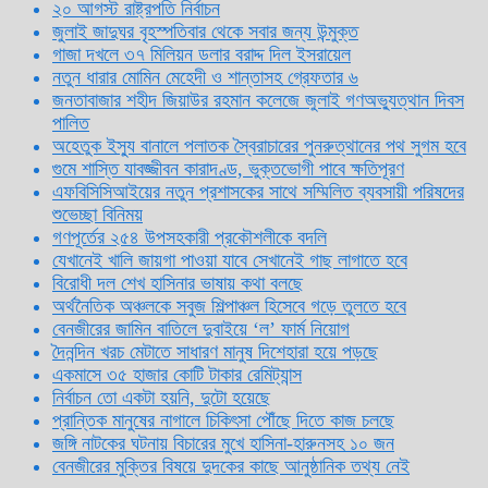
২০ আগস্ট রাষ্ট্রপতি নির্বাচন
জুলাই জাদুঘর বৃহস্পতিবার থেকে সবার জন্য উন্মুক্ত
গাজা দখলে ৩৭ মিলিয়ন ডলার বরাদ্দ দিল ইসরায়েল
নতুন ধারার মোমিন মেহেদী ও শান্তাসহ গ্রেফতার ৬
জনতাবাজার শহীদ জিয়াউর রহমান কলেজে জুলাই গণঅভ্যুত্থান দিবস
পালিত
অহেতুক ইস্যু বানালে পলাতক স্বৈরাচারের পুনরুত্থানের পথ সুগম হবে
গুমে শাস্তি যাবজ্জীবন কারাদণ্ড, ভুক্তভোগী পাবে ক্ষতিপূরণ
এফবিসিসিআইয়ের নতুন প্রশাসকের সাথে সম্মিলিত ব্যবসায়ী পরিষদের
শুভেচ্ছা বিনিময়
গণপূর্তের ২৫৪ উপসহকারী প্রকৌশলীকে বদলি
যেখানেই খালি জায়গা পাওয়া যাবে সেখানেই গাছ লাগাতে হবে
বিরোধী দল শেখ হাসিনার ভাষায় কথা বলছে
অর্থনৈতিক অঞ্চলকে সবুজ শিল্পাঞ্চল হিসেবে গড়ে তুলতে হবে
বেনজীরের জামিন বাতিলে দুবাইয়ে ‌‘ল’ ফার্ম নিয়োগ
দৈনন্দিন খরচ মেটাতে সাধারণ মানুষ দিশেহারা হয়ে পড়ছে
একমাসে ৩৫ হাজার কোটি টাকার রেমিট্যান্স
নির্বাচন তো একটা হয়নি, দুটো হয়েছে
প্রান্তিক মানুষের নাগালে চিকিৎসা পৌঁছে দিতে কাজ চলছে
জঙ্গি নাটকের ঘটনায় বিচারের মুখে হাসিনা-হারুনসহ ১০ জন
বেনজীরের মুক্তির বিষয়ে দুদকের কাছে আনুষ্ঠানিক তথ্য নেই