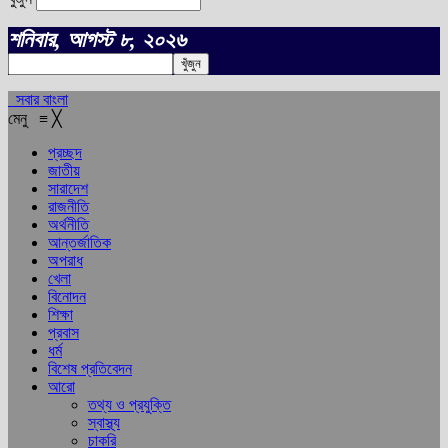
শনিবার, আগস্ট ৮, ২০২৬
সবার বাংলা
মেনু
≡
╳
প্রচ্ছদ
জাতীয়
সারাদেশ
রাজনীতি
অর্থনীতি
আন্তর্জাতিক
অপরাধ
খেলা
বিনোদন
শিক্ষা
প্রবাস
ধর্ম
বিশেষ প্রতিবেদন
আরো
তথ্য ও প্রযুক্তি
স্বাস্থ্য
চাকরি