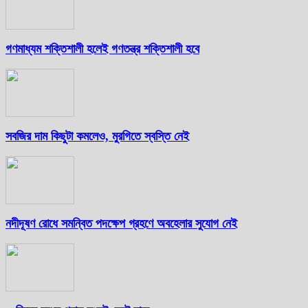
গণমাধ্যম শক্তিশালী হলেই গণতন্ত্র শক্তিশালী হবে
সবজির দাম কিছুটা কমলেও, মুরগিতে স্বস্তি নেই
নদীদূষণ রোধে সমন্বিত পদক্ষেপ গ্রহণে অবহেলার সুযোগ নেই