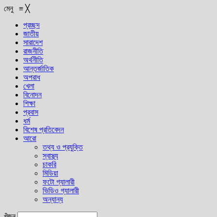
মেনু
≡
╳
প্রচ্ছদ
জাতীয়
সারাদেশ
রাজনীতি
অর্থনীতি
আন্তর্জাতিক
অপরাধ
খেলা
বিনোদন
শিক্ষা
প্রবাস
ধর্ম
বিশেষ প্রতিবেদন
আরো
তথ্য ও প্রযুক্তি
স্বাস্থ্য
চাকরি
মিডিয়া
ফটো গ্যালারী
ভিডিও গ্যালারী
অন্যান্য
খুঁজুন