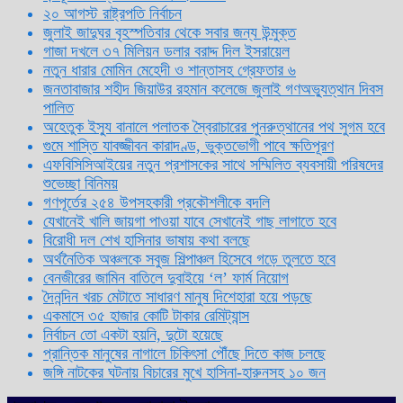
২০ আগস্ট রাষ্ট্রপতি নির্বাচন
জুলাই জাদুঘর বৃহস্পতিবার থেকে সবার জন্য উন্মুক্ত
গাজা দখলে ৩৭ মিলিয়ন ডলার বরাদ্দ দিল ইসরায়েল
নতুন ধারার মোমিন মেহেদী ও শান্তাসহ গ্রেফতার ৬
জনতাবাজার শহীদ জিয়াউর রহমান কলেজে জুলাই গণঅভ্যুত্থান দিবস
পালিত
অহেতুক ইস্যু বানালে পলাতক স্বৈরাচারের পুনরুত্থানের পথ সুগম হবে
গুমে শাস্তি যাবজ্জীবন কারাদণ্ড, ভুক্তভোগী পাবে ক্ষতিপূরণ
এফবিসিসিআইয়ের নতুন প্রশাসকের সাথে সম্মিলিত ব্যবসায়ী পরিষদের
শুভেচ্ছা বিনিময়
গণপূর্তের ২৫৪ উপসহকারী প্রকৌশলীকে বদলি
যেখানেই খালি জায়গা পাওয়া যাবে সেখানেই গাছ লাগাতে হবে
বিরোধী দল শেখ হাসিনার ভাষায় কথা বলছে
অর্থনৈতিক অঞ্চলকে সবুজ শিল্পাঞ্চল হিসেবে গড়ে তুলতে হবে
বেনজীরের জামিন বাতিলে দুবাইয়ে ‌‘ল’ ফার্ম নিয়োগ
দৈনন্দিন খরচ মেটাতে সাধারণ মানুষ দিশেহারা হয়ে পড়ছে
একমাসে ৩৫ হাজার কোটি টাকার রেমিট্যান্স
নির্বাচন তো একটা হয়নি, দুটো হয়েছে
প্রান্তিক মানুষের নাগালে চিকিৎসা পৌঁছে দিতে কাজ চলছে
জঙ্গি নাটকের ঘটনায় বিচারের মুখে হাসিনা-হারুনসহ ১০ জন