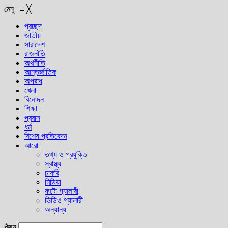
মেনু
≡
╳
প্রচ্ছদ
জাতীয়
সারাদেশ
রাজনীতি
অর্থনীতি
আন্তর্জাতিক
অপরাধ
খেলা
বিনোদন
শিক্ষা
প্রবাস
ধর্ম
বিশেষ প্রতিবেদন
আরো
তথ্য ও প্রযুক্তি
স্বাস্থ্য
চাকরি
মিডিয়া
ফটো গ্যালারী
ভিডিও গ্যালারী
অন্যান্য
খুঁজুন