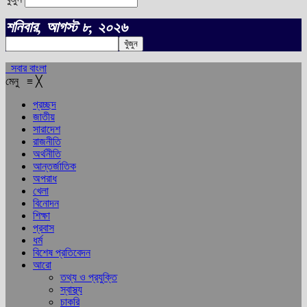
শনিবার, আগস্ট ৮, ২০২৬
সবার বাংলা
মেনু
≡
╳
প্রচ্ছদ
জাতীয়
সারাদেশ
রাজনীতি
অর্থনীতি
আন্তর্জাতিক
অপরাধ
খেলা
বিনোদন
শিক্ষা
প্রবাস
ধর্ম
বিশেষ প্রতিবেদন
আরো
তথ্য ও প্রযুক্তি
স্বাস্থ্য
চাকরি