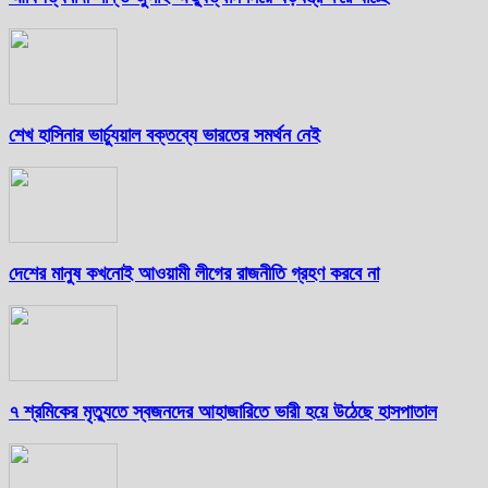
শেখ হাসিনার ভার্চ্যুয়াল বক্তব্যে ভারতের সমর্থন নেই
দেশের মানুষ কখনোই আওয়ামী লীগের রাজনীতি গ্রহণ করবে না
৭ শ্রমিকের মৃত্যুতে স্বজনদের আহাজারিতে ভারী হয়ে উঠেছে হাসপাতাল