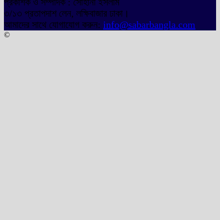
প্রকাশক ও সম্পাদক : সোহানা ইসলাম
৩/১৩ প্রতাপদাশ লেন, লক্ষিবাজার ঢাকা।
আমাদের সাথে যোগাযোগ করুন:
info@sabarbangla.com
©