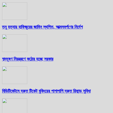
তনু হত্যায় হাফিজুরের জামিন স্থগিত, আত্মসমর্পণের নির্দেশ
শব্দদূষণ নিয়ন্ত্রণে কঠোর হচ্ছে সরকার
বিডিটিকেটসে দ্রুত টিকেট বুকিংয়ের পাশাপাশি দ্রুত রিফান্ড সুবিধা