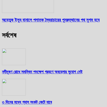
অহেতুক ইস্যু বানালে পলাতক স্বৈরাচারের পুনরুত্থানের পথ সুগম হবে
সর্বশেষ
নদীদূষণ রোধে সমন্বিত পদক্ষেপ গ্রহণে অবহেলার সুযোগ নেই
৩ দিনের মধ্যে গ্যাস সংকট কেটে যাবে