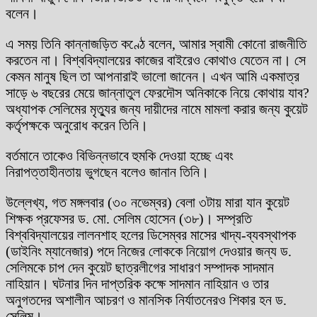
বলেন।
এ সময় তিনি কান্নাজড়িত কণ্ঠে বলেন, আমার স্বামী কোনো রাজনীতি
করতেন না। বিশ্ববিদ্যালয়ের কাজের বাইরেও কোথাও যেতেন না। সে
কেমন মানুষ ছিল তা আপনারাই ভালো জানেন। এখন আমি একমাত্র
সাড়ে ৬ বছরের মেয়ে জান্নাতুল ফেরদৌস অনিকাকে নিয়ে কোথায় যাব?
অধ্যাপক সেলিমের মৃত্যুর জন্য দায়ীদের নামে মামলা করার জন্য কুয়েট
কর্তৃপক্ষকে অনুরোধ করেন তিনি।
বর্তমানে তাকেও বিভিন্নভাবে হুমকি দেওয়া হচ্ছে এবং
নিরাপত্তাহীনতায় ভুগছেন বলেও জানান তিনি।
উল্লেখ্য, গত মঙ্গলবার (৩০ নভেম্বর) বেলা ৩টায় মারা যান কুয়েট
শিক্ষক প্রফেসর ড. মো. সেলিম হোসেন (৩৮)। সম্প্রতি
বিশ্ববিদ্যালয়ের লালনশাহ হলের ডিসেম্বর মাসের খাদ্য-ব্যবস্থাপক
(ডাইনিং ম্যানেজার) পদে নিজের লোককে নিয়োগ দেওয়ার জন্য ড.
সেলিমকে চাপ দেন কুয়েট ছাত্রলীগের সাধারণ সম্পাদক সাদমান
নাহিয়ান। ঘটনার দিন দাপ্তরিক কক্ষে সাদমান নাহিয়ান ও তার
অনুগতদের অশালীন আচরণ ও মানসিক নির্যাতনেরও শিকার হন ড.
সেলিম।