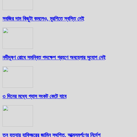
সবজির দাম কিছুটা কমলেও, মুরগিতে স্বস্তি নেই
নদীদূষণ রোধে সমন্বিত পদক্ষেপ গ্রহণে অবহেলার সুযোগ নেই
৩ দিনের মধ্যে গ্যাস সংকট কেটে যাবে
তনু হত্যায় হাফিজুরের জামিন স্থগিত, আত্মসমর্পণের নির্দেশ