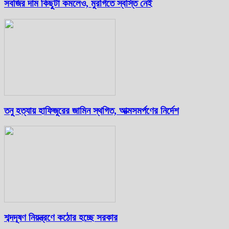
সবজির দাম কিছুটা কমলেও, মুরগিতে স্বস্তি নেই
তনু হত্যায় হাফিজুরের জামিন স্থগিত, আত্মসমর্পণের নির্দেশ
শব্দদূষণ নিয়ন্ত্রণে কঠোর হচ্ছে সরকার