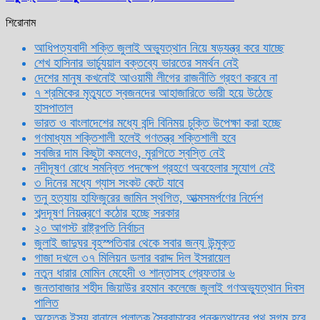
শিরোনাম
আধিপত্যবাদী শক্তি জুলাই অভ্যুত্থান নিয়ে ষড়যন্ত্র করে যাচ্ছে
শেখ হাসিনার ভার্চ্যুয়াল বক্তব্যে ভারতের সমর্থন নেই
দেশের মানুষ কখনোই আওয়ামী লীগের রাজনীতি গ্রহণ করবে না
৭ শ্রমিকের মৃত্যুতে স্বজনদের আহাজারিতে ভারী হয়ে উঠেছে
হাসপাতাল
ভারত ও বাংলাদেশের মধ্যে বন্দি বিনিময় চুক্তি উপেক্ষা করা হচ্ছে
গণমাধ্যম শক্তিশালী হলেই গণতন্ত্র শক্তিশালী হবে
সবজির দাম কিছুটা কমলেও, মুরগিতে স্বস্তি নেই
নদীদূষণ রোধে সমন্বিত পদক্ষেপ গ্রহণে অবহেলার সুযোগ নেই
৩ দিনের মধ্যে গ্যাস সংকট কেটে যাবে
তনু হত্যায় হাফিজুরের জামিন স্থগিত, আত্মসমর্পণের নির্দেশ
শব্দদূষণ নিয়ন্ত্রণে কঠোর হচ্ছে সরকার
২০ আগস্ট রাষ্ট্রপতি নির্বাচন
জুলাই জাদুঘর বৃহস্পতিবার থেকে সবার জন্য উন্মুক্ত
গাজা দখলে ৩৭ মিলিয়ন ডলার বরাদ্দ দিল ইসরায়েল
নতুন ধারার মোমিন মেহেদী ও শান্তাসহ গ্রেফতার ৬
জনতাবাজার শহীদ জিয়াউর রহমান কলেজে জুলাই গণঅভ্যুত্থান দিবস
পালিত
অহেতুক ইস্যু বানালে পলাতক স্বৈরাচারের পুনরুত্থানের পথ সুগম হবে