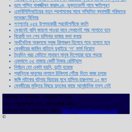
গুমে শাস্তি যাবজ্জীবন কারাদণ্ড, ভুক্তভোগী পাবে ক্ষতিপূরণ
এফবিসিসিআইয়ের নতুন প্রশাসকের সাথে সম্মিলিত ব্যবসায়ী পরিষদের
শুভেচ্ছা বিনিময়
গণপূর্তের ২৫৪ উপসহকারী প্রকৌশলীকে বদলি
যেখানেই খালি জায়গা পাওয়া যাবে সেখানেই গাছ লাগাতে হবে
বিরোধী দল শেখ হাসিনার ভাষায় কথা বলছে
অর্থনৈতিক অঞ্চলকে সবুজ শিল্পাঞ্চল হিসেবে গড়ে তুলতে হবে
বেনজীরের জামিন বাতিলে দুবাইয়ে ‌‘ল’ ফার্ম নিয়োগ
দৈনন্দিন খরচ মেটাতে সাধারণ মানুষ দিশেহারা হয়ে পড়ছে
একমাসে ৩৫ হাজার কোটি টাকার রেমিট্যান্স
নির্বাচন তো একটা হয়নি, দুটো হয়েছে
প্রান্তিক মানুষের নাগালে চিকিৎসা পৌঁছে দিতে কাজ চলছে
জঙ্গি নাটকের ঘটনায় বিচারের মুখে হাসিনা-হারুনসহ ১০ জন
বেনজীরের মুক্তির বিষয়ে দুদকের কাছে আনুষ্ঠানিক তথ্য নেই
প্রকাশক ও সম্পাদক : সোহানা ইসলাম
৩/১৩ প্রতাপদাশ লেন, লক্ষিবাজার ঢাকা।
আমাদের সাথে যোগাযোগ করুন:
info@sabarbangla.com
©