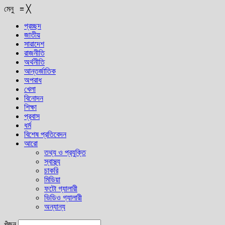
মেনু
≡
╳
প্রচ্ছদ
জাতীয়
সারাদেশ
রাজনীতি
অর্থনীতি
আন্তর্জাতিক
অপরাধ
খেলা
বিনোদন
শিক্ষা
প্রবাস
ধর্ম
বিশেষ প্রতিবেদন
আরো
তথ্য ও প্রযুক্তি
স্বাস্থ্য
চাকরি
মিডিয়া
ফটো গ্যালারী
ভিডিও গ্যালারী
অন্যান্য
খুঁজুন