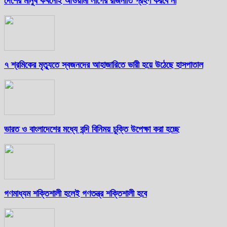
দেশের মানুষ কখনোই আওয়ামী লীগের রাজনীতি গ্রহণ করবে না
৭ শ্রমিকের মৃত্যুতে স্বজনদের আহাজারিতে ভারী হয়ে উঠেছে হাসপাতাল
ভারত ও বাংলাদেশের মধ্যে বন্দি বিনিময় চুক্তি উপেক্ষা করা হচ্ছে
গণমাধ্যম শক্তিশালী হলেই গণতন্ত্র শক্তিশালী হবে