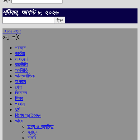
শনিবার, আগস্ট ৮, ২০২৬
সবার বাংলা
মেনু
≡
╳
প্রচ্ছদ
জাতীয়
সারাদেশ
রাজনীতি
অর্থনীতি
আন্তর্জাতিক
অপরাধ
খেলা
বিনোদন
শিক্ষা
প্রবাস
ধর্ম
বিশেষ প্রতিবেদন
আরো
তথ্য ও প্রযুক্তি
স্বাস্থ্য
চাকরি