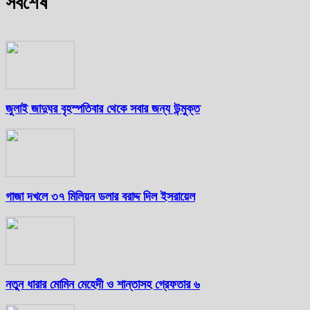
সর্বশেষ
জুলাই জাদুঘর বৃহস্পতিবার থেকে সবার জন্য উন্মুক্ত
গাজা দখলে ৩৭ মিলিয়ন ডলার বরাদ্দ দিল ইসরায়েল
নতুন ধারার মোমিন মেহেদী ও শান্তাসহ গ্রেফতার ৬