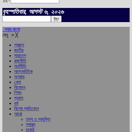
বৃহস্পতিবার, আগস্ট ৬, ২০২৬
সবার বাংলা
মেনু
≡
╳
প্রচ্ছদ
জাতীয়
সারাদেশ
রাজনীতি
অর্থনীতি
আন্তর্জাতিক
অপরাধ
খেলা
বিনোদন
শিক্ষা
প্রবাস
ধর্ম
বিশেষ প্রতিবেদন
আরো
তথ্য ও প্রযুক্তি
স্বাস্থ্য
চাকরি