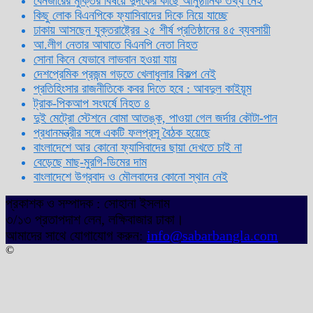
বেনজীরের মুক্তির বিষয়ে দুদকের কাছে আনুষ্ঠানিক তথ্য নেই
কিছু লোক বিএনপিকে ফ্যাসিবাদের দিকে নিয়ে যাচ্ছে
ঢাকায় আসছেন যুক্তরাষ্ট্রের ২৫ শীর্ষ প্রতিষ্ঠানের ৪৫ ব্যবসায়ী
আ.লীগ নেতার আঘাতে বিএনপি নেতা নিহত
সোনা কিনে যেভাবে লাভবান হওয়া যায়
দেশপ্রেমিক প্রজন্ম গড়তে খেলাধুলার বিকল্প নেই
প্রতিহিংসার রাজনীতিকে কবর দিতে হবে : আবদুল কাইয়ূম
ট্রাক-পিকআপ সংঘর্ষে নিহত ৪
দুই মেট্রো স্টেশনে বোমা আতঙ্ক, পাওয়া গেল জর্দার কৌটা-পান
প্রধানমন্ত্রীর সঙ্গে একটি ফলপ্রসূ বৈঠক হয়েছে
বাংলাদেশে আর কোনো ফ্যাসিবাদের ছায়া দেখতে চাই না
বেড়েছে মাছ-মুরগি-ডিমের দাম
বাংলাদেশে উগ্রবাদ ও মৌলবাদের কোনো স্থান নেই
প্রকাশক ও সম্পাদক : সোহানা ইসলাম
৩/১৩ প্রতাপদাশ লেন, লক্ষিবাজার ঢাকা।
আমাদের সাথে যোগাযোগ করুন:
info@sabarbangla.com
©