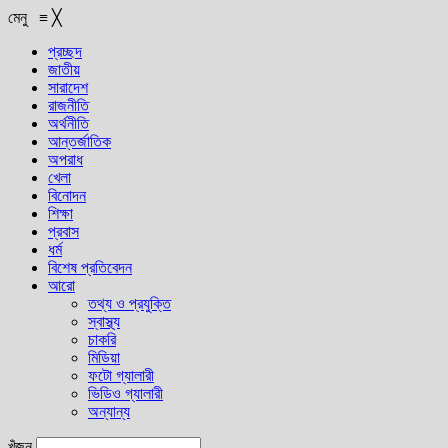
মেনু
≡
╳
প্রচ্ছদ
জাতীয়
সারাদেশ
রাজনীতি
অর্থনীতি
আন্তর্জাতিক
অপরাধ
খেলা
বিনোদন
শিক্ষা
প্রবাস
ধর্ম
বিশেষ প্রতিবেদন
আরো
তথ্য ও প্রযুক্তি
স্বাস্থ্য
চাকরি
মিডিয়া
ফটো গ্যালারী
ভিডিও গ্যালারী
অন্যান্য
খুঁজুন