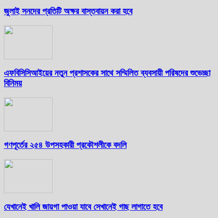
জুলাই সনদের প্রতিটি অক্ষর বাস্তবায়ন করা হবে
এফবিসিসিআইয়ের নতুন প্রশাসকের সাথে সম্মিলিত ব্যবসায়ী পরিষদের শুভেচ্ছা
বিনিময়
গণপূর্তের ২৫৪ উপসহকারী প্রকৌশলীকে বদলি
যেখানেই খালি জায়গা পাওয়া যাবে সেখানেই গাছ লাগাতে হবে