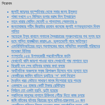
শিরোনাম
জুলাই জাদুঘর বৃহস্পতিবার থেকে সবার জন্য উন্মুক্ত
গাজা দখলে ৩৭ মিলিয়ন ডলার বরাদ্দ দিল ইসরায়েল
নতুন ধারার মোমিন মেহেদী ও শান্তাসহ গ্রেফতার ৬
জনতাবাজার শহীদ জিয়াউর রহমান কলেজে জুলাই গণঅভ্যুত্থান দিবস
পালিত
অহেতুক ইস্যু বানালে পলাতক স্বৈরাচারের পুনরুত্থানের পথ সুগম হবে
গুমে শাস্তি যাবজ্জীবন কারাদণ্ড, ভুক্তভোগী পাবে ক্ষতিপূরণ
এফবিসিসিআইয়ের নতুন প্রশাসকের সাথে সম্মিলিত ব্যবসায়ী পরিষদের
শুভেচ্ছা বিনিময়
গণপূর্তের ২৫৪ উপসহকারী প্রকৌশলীকে বদলি
যেখানেই খালি জায়গা পাওয়া যাবে সেখানেই গাছ লাগাতে হবে
বিরোধী দল শেখ হাসিনার ভাষায় কথা বলছে
অর্থনৈতিক অঞ্চলকে সবুজ শিল্পাঞ্চল হিসেবে গড়ে তুলতে হবে
বেনজীরের জামিন বাতিলে দুবাইয়ে ‌‘ল’ ফার্ম নিয়োগ
দৈনন্দিন খরচ মেটাতে সাধারণ মানুষ দিশেহারা হয়ে পড়ছে
একমাসে ৩৫ হাজার কোটি টাকার রেমিট্যান্স
নির্বাচন তো একটা হয়নি, দুটো হয়েছে
প্রান্তিক মানুষের নাগালে চিকিৎসা পৌঁছে দিতে কাজ চলছে
জঙ্গি নাটকের ঘটনায় বিচারের মুখে হাসিনা-হারুনসহ ১০ জন