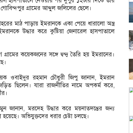
নারেল হাসপাতালে নেওয়ার পর দুপুর ১২টার দিকে তার
গোবিন্দপুর গ্রামের আব্দুল জলিলের ছেলে।
হরের মাঠ পাড়ায় ইমরানকে একা পেয়ে ধারালো অস্ত্র
রানকে উদ্ধার করে কুষ্টিয়া জেনারেল হাসপাতালে
 গ্রামের কয়েকজনের সঙ্গে দ্বন্দ্ব তৈরি হয় ইমরানের।
ছে।
হ্বায়ক ওবাইদুর রহমান চৌধুরী জিপু জানান, ইমরান
 জড়িত ছিলেন। যারা রাজনীতির নামে অপকর্ম করে,
ীর।
 মামুন জানান, মরদেহ উদ্ধার করে ময়নাতদন্তের জন্য
ো হয়েছে। অভিযুক্তদের ধরার চেষ্টা চলছে।