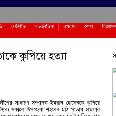
তি
অর্থনীতি
আন্তর্জাতিক
অপরাধ
খেলা
বিনোদ
াকে কুপিয়ে হত্যা
স
েবক লীগের সাধারণ সম্পাদক ইমরান হোসেনকে কুপিয়ে
সেপ্টেম্বর) সকালে উপজেলা শহরের মাঠ পাড়ায় হামলার