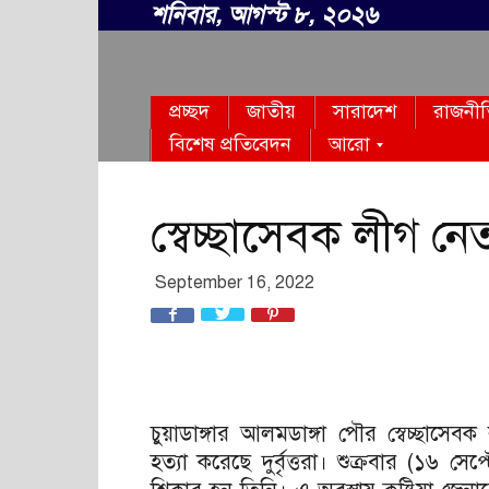
শনিবার, আগস্ট ৮, ২০২৬
সবার
প্রচ্ছদ
জাতীয়
সারাদেশ
রাজনী
বাংলা
বিশেষ প্রতিবেদন
আরো
স্বেচ্ছাসেবক লীগ নেত
September 16, 2022
চুয়াডাঙ্গার আলমডাঙ্গা পৌর স্বেচ্ছাস
হত্যা করেছে দুর্বৃত্তরা। শুক্রবার (১৬ 