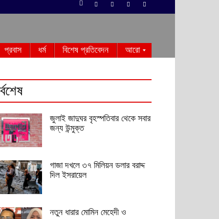
প্রবাস
ধর্ম
বিশেষ প্রতিবেদন
আরো
র্বশেষ
জুলাই জাদুঘর বৃহস্পতিবার থেকে সবার
জন্য উন্মুক্ত
গাজা দখলে ৩৭ মিলিয়ন ডলার বরাদ্দ
দিল ইসরায়েল
নতুন ধারার মোমিন মেহেদী ও