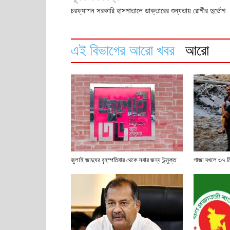
চরফ্যাশন সরকারি হাসপাতালে ডাক্তারের শুন্যতায় রোগীর দুর্ভোগ
এই বিভাগের আরো খবর
আরো
জুলাই জাদুঘর বৃহস্পতিবার থেকে সবার জন্য উন্মুক্ত
গাজা দখলে ৩৭ মি